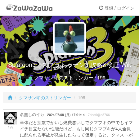
登録 / ログイン
Splatoon3 - スプラトゥーン3 攻略&検証 Wik
i
クマサン印のストリンガー / 199
クマサン印のストリンガー
199
名無しのイカ
2024/07/08 (月) 17:01:14
7bbd6@d3766
単体だと拡散でかいし燃費悪いしでクマブキの中でもイマ
199
イチ目立たない性能だけど、もし同じクマブキが4人全員
に配られる事故が発生したらって仮定すると、クマストが