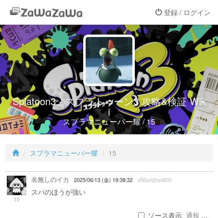
登録 / ログイン
Splatoon3 - スプラトゥーン3 攻略&検証 Wik
i
スプラマニューバー耀 / 15
スプラマニューバー耀
15
名無しのイカ
2025/06/13 (金) 19:38:32
c56a4@ad800
スパのほうが強い
15
ソース表示
通報 ...