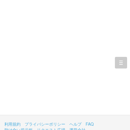
togg
navi
利用規約
プライバシーポリシー
ヘルプ
FAQ
助け合い掲示板
リクエスト広場
運営会社