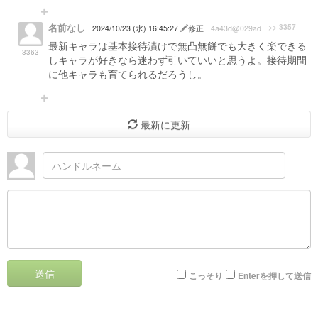
名前なし
>> 3357
2024/10/23 (水) 16:45:27
修正
4a43d@029ad
最新キャラは基本接待漬けで無凸無餅でも大きく楽できる
3363
しキャラが好きなら迷わず引いていいと思うよ。接待期間
に他キャラも育てられるだろうし。
最新に更新
送信
こっそり
Enterを押して送信