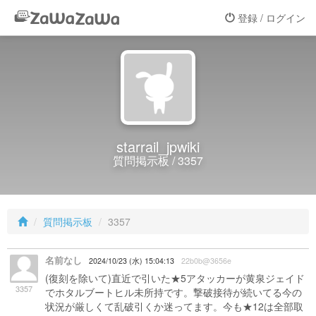
登録 / ログイン
starrail_jpwiki
質問掲示板 / 3357
質問掲示板
3357
名前なし
2024/10/23 (水) 15:04:13
22b0b@3656e
(復刻を除いて)直近で引いた★5アタッカーが黄泉ジェイド
3357
でホタルブートヒル未所持です。撃破接待が続いてる今の
状況が厳しくて乱破引くか迷ってます。今も★12は全部取