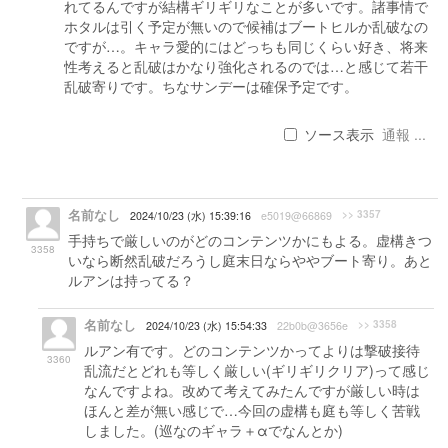
れてるんですが結構ギリギリなことが多いです。諸事情で
ホタルは引く予定が無いので候補はブートヒルか乱破なの
ですが…。キャラ愛的にはどっちも同じくらい好き、将来
性考えると乱破はかなり強化されるのでは…と感じて若干
乱破寄りです。ちなサンデーは確保予定です。
ソース表示
通報 ...
名前なし
>> 3357
2024/10/23 (水) 15:39:16
e5019@66869
手持ちで厳しいのがどのコンテンツかにもよる。虚構きつ
3358
いなら断然乱破だろうし庭末日ならややブート寄り。あと
ルアンは持ってる？
名前なし
>> 3358
2024/10/23 (水) 15:54:33
22b0b@3656e
ルアン有です。どのコンテンツかってよりは撃破接待
3360
乱流だとどれも等しく厳しい(ギリギリクリア)って感じ
なんですよね。改めて考えてみたんですが厳しい時は
ほんと差が無い感じで…今回の虚構も庭も等しく苦戦
しました。(巡なのギャラ＋αでなんとか)