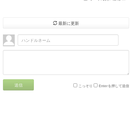
最新に更新
送信
こっそり
Enterを押して送信