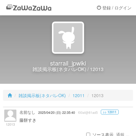
登録 / ログイン
starrail_jpwiki
雑談掲示板(ネタバレOK) / 12013
雑談掲示板(ネタバレOK)
12011
12013
名前なし
>> 12011
2025/04/20 (日) 22:35:40
f00af@81ad5
藤餅すき
12013
ソース表示
通報 ...