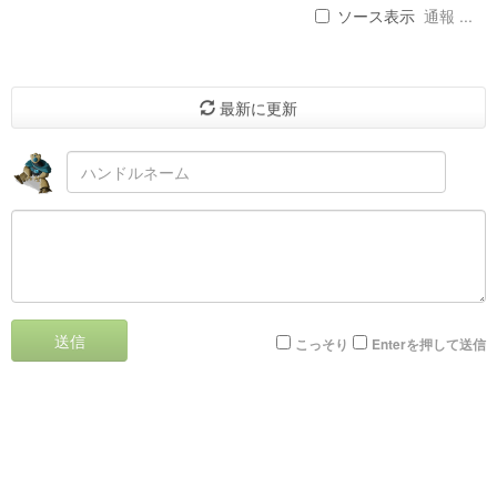
ソース表示
通報 ...
最新に更新
送信
こっそり
Enterを押して送信