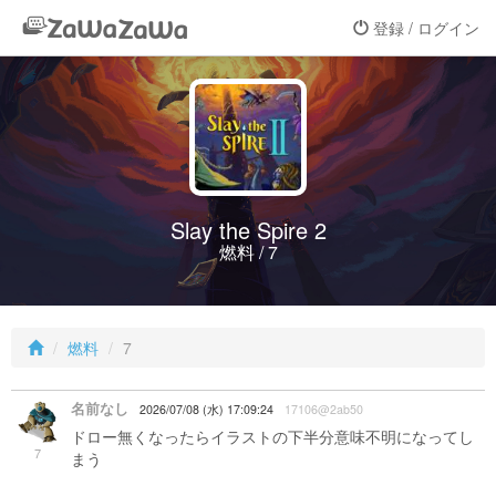
登録 / ログイン
Slay the Spire 2
燃料 / 7
燃料
7
名前なし
2026/07/08 (水) 17:09:24
17106@2ab50
ドロー無くなったらイラストの下半分意味不明になってし
7
まう