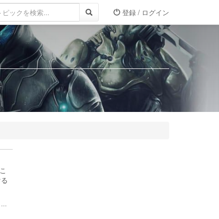
登録 / ログイン
もこ
ける
..