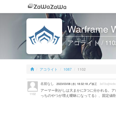
Warframe W
アコライト / 110
アコライト
1087
1102
名前なし
2023/03/08 (水) 18:32:18
修正
3d72c@4c9c
アーマー剥がしは大まかに3つに分かれる。アビリ
1102
っちのやつが増え曖昧になってる）、固定値