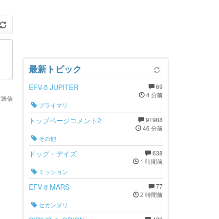
最新トピック
EFV-5 JUPITER
69
4 分前
て送信
プライマリ
トップページコメント2
91988
46 分前
その他
ドッグ・デイズ
638
1 時間前
ミッション
EFV-8 MARS
77
2 時間前
セカンダリ