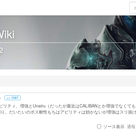
iki
2
>> 1087
1
ティ、増強とUnairu（だったが最近はCALIBANとか増強でなくて
削り。だいたいのボス耐性もちはアビリティは効かないが増強はスリ抜
ソース表示
通報 .