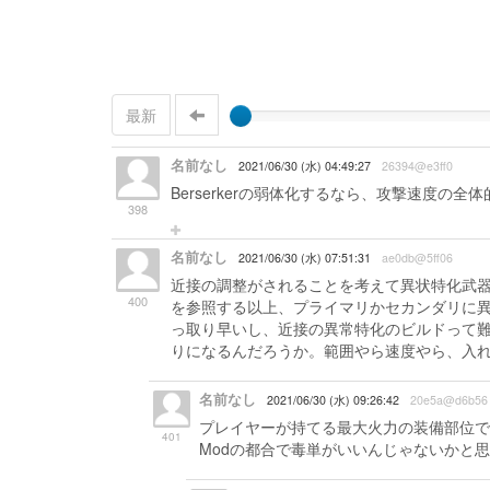
最新
名前なし
2021/06/30 (水) 04:49:27
26394@e3ff0
Berserkerの弱体化するなら、攻撃速度
398
名前なし
2021/06/30 (水) 07:51:31
ae0db@5ff06
近接の調整がされることを考えて異状特化武器
400
を参照する以上、プライマリかセカンダリに異
っ取り早いし、近接の異常特化のビルドって難
りになるんだろうか。範囲やら速度やら、入れ
名前なし
2021/06/30 (水) 09:26:42
20e5a@d6b56
プレイヤーが持てる最大火力の装備部位で
401
Modの都合で毒単がいいんじゃないかと