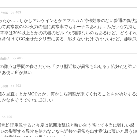
>> 403
5ff06
あったか……しかしアルケインとかアマルガム特殊効果のない普通の異状
めて異常数のCO火力の他に異常率でもボーナスあれば…みたいな気持ち
異常率は30%以上とかの武器のビルドが知識ないのもあるけど、どうす
異常付けてCO乗せたクリ型に劣る…戦えないわけではないけど、趣味武
>> 403
5e5a5
のの難点は手間の多さだから「クリ型近接が異常も出せる」恰好だと強い
まあ使い所が無い
>> 403
5ff06
値を見直すとかMODとか、何かしら調整が来てくれることをお祈りする
しかなさそうですね…悲しい
>> 400
雑魚処理重視すると今度は範囲攻撃銃と喰い合う感じで本当に難しい感
ジの影響する異常を使わないなら近接で異常を出す意味は薄いと思う(