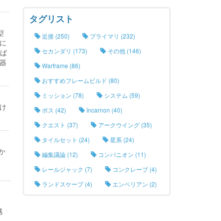
タグリスト
型
近接 (250)
プライマリ (232)
に
セカンダリ (173)
その他 (146)
れば
器
Warframe (86)
おすすめフレームビルド (80)
ミッション (78)
システム (59)
け
ボス (42)
Incarnon (40)
クエスト (37)
アークウイング (35)
タイルセット (24)
星系 (24)
か
編集議論 (12)
コンパニオン (11)
レールジャック (7)
コンクレーブ (4)
ランドスケープ (4)
エンペリアン (2)
感