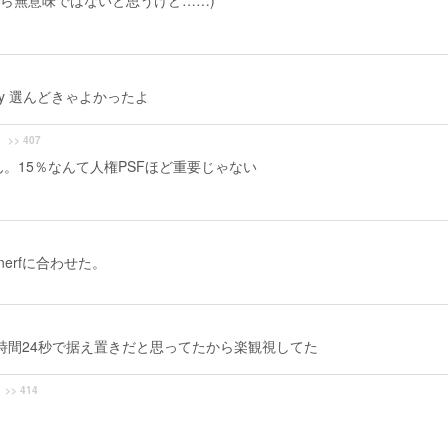
ら無意味ではないと思うけど……)
ry 選んどきゃよかったよ
>> 407
ゃん。15％なんて人権PSFほど重要じゃない
nerfに合わせた。
る…効果時間24秒で据え置きだと思ってたから楽観視してた
>> 414