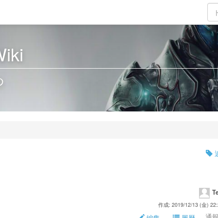
iki
め
T
作成: 2019/12/13 (金) 22:
通報 
編集
履歴