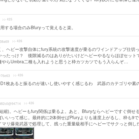
>> 425
運用する場合のみBfuryって覚えると楽。
>> 426
38a69
、ヘビー攻撃自体にfury系統の攻撃速度が乗るのワインドアップ仕切
かったっけ？ 後隙減るのはありがたいけどヘビーやるならほぼセット
やらUmbra二種も入れようと思うと枠カツカツでもう入らんぞ…
>> 426
76e63
OD1枚あると振るのが速いし使いやすく感じるわ 武器のカテゴリや素
>> 426
d82c0@94714
縮)。ヘビーもfury関係は乗るよ。あと、Bfuryならヘビーですぐ倒せ
いいって感じ。最終的に2体倒せばPfuryよりも速度上がるし、枠も9で
イマリ爆発武器で処理して、残った重量級相手にヘビーでサクっと倒し