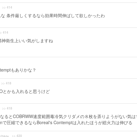
>> 414
んな 条件厳しくするなら効果時間伸ばして欲しかったわ
> 414
が精神衛生上いい気がしますね
ntemptもありかな？
>> 418
COとかも入れると思うけど
>> 418
なるとCOBRWW速度範囲毒冷気クリダメの８枚を弄りようがない気は
圧縮できるならBoreal's Contemptは入れたほうが総火力は伸びる
>> 420
2f4de