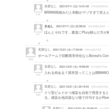
名前なし
2021/07/11 (日) 14:31:45
8744b@8940c
BRWW両積みだと初動がマゾすぎて笑え
416
きぬし
>
2021/07/11 (日) 22:38:04
d2c36@2e465
ほんとそれです…素直にPfury積んだ方
417
名前なし
2021/12/21 (火) 17:34:04
b5dce@b53f5
ポールアームで切断異常特化ならBoreal's Co
418
名前なし
2021/12/21 (火) 19:56:05
8c1fd@370ee
入れる枠ある？異常型ってことはBBWW
419
名前なし
2021/12/21 (火) 20:15:04
402ee@9c03e
クリ型ビルドかつ感染を自前で用意すると
420
る。感染を他武器なり猫で付与するかRivenで
名前なし
2021/12/22 (水) 20:06:22
e11d5@