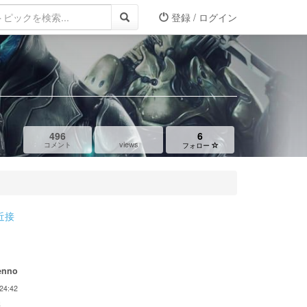
登録 / ログイン
496
6
views
コメント
フォロー
近接
enno
24:42
...