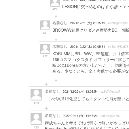
LESIONに突っ込むのはすぐ思い
424
名前なし
2021/12/21 (火) 20:15:19
4eef6@9ba95
BRCOWW範囲クリダメ速度勢力BC、
421
名前なし
2021/12/22 (水) 02:05:31
e4331@8bd73
KORUMMにBR、WW、PF速度、クリ倍率
422
165コスマ ゴクスタド オフィサーに試
断DotはBorealの方が上だったし、切
ある。少なくとも、全く考慮する必要がな
名前なし
2021/12/22 (水) 13:03:54
ca3e7@ebcd7
コンボ異常特化型してもスタンス性能が酷い
423
名前なし
2022/01/14 (金) 14:46:22
ae5dc@38701
構成ちゃんと考えてれば弱くは無いがやっぱり枠に
425
Berserker fury運用するにはどうしてもQ