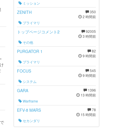
ミッション
範
ZENITH
350
2 時間前
プライマリ
トップページコメント2
92005
3 時間前
その他
PURGATOR 1
82
9 時間前
ー
プライマリ
け
な
FOCUS
545
9 時間前
システム
GARA
1396
13 時間前
Warframe
EFV-8 MARS
78
15 時間前
セカンダリ
ので