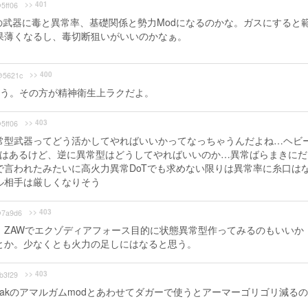
>> 401
5ff06
の武器に毒と異常率、基礎関係と勢力Modになるのかな。ガスにすると
果薄くなるし、毒切断狙いがいいのかなぁ。
>> 400
@5621c
う。その方が精神衛生上ラクだよ。
>> 403
5ff06
常型武器ってどう活かしてやればいいかってなっちゃうんだよね…ヘビ
肢はあるけど、逆に異常型はどうしてやればいいのか…異常ばらまきにだ
で言われたみたいに高火力異常DoTでも求めない限りは異常率に糸口は
ル相手は厳しくなりそう
>> 403
7a9d6
、ZAWでエクゾディアフォース目的に状態異常型作ってみるのもいいか
使うとか。少なくとも火力の足しにはなると思う。
>> 403
b3f29
nakのアマルガムmodとあわせてダガーで使うとアーマーゴリゴリ減る