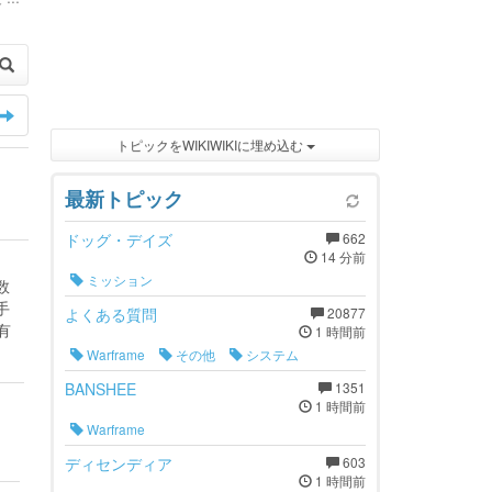
トピックをWIKIWIKIに埋め込む
最新トピック
ドッグ・デイズ
662
14 分前
ミッション
数
手
よくある質問
20877
有
1 時間前
Warframe
その他
システム
BANSHEE
1351
1 時間前
Warframe
ディセンディア
603
1 時間前