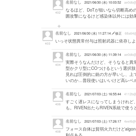
名前なし
2021/06/30 (水) 10:03:52
ae0db@
なるほど、DoTが狙いなら切断高め
402
囲攻撃になるけど感染体以外には効
名前なし
2021/06/30 (水) 11:27:14
修正
68a64
いっそ状態異常付与は照射武器に依存しよ
403
名前なし
2021/06/30 (水) 11:39:14
ae0db@
実際そうなんだけど、そうなると異
404
型かクリ型にCOつけるという選択
見れば圧倒的に銃の方が早いし、上
いのか…普段使いはいいけど高レベ
名前なし
2021/07/03 (土) 16:55:44
4112b@
すごく遅レスになってしまうけれど
406
も。RIVEN出たらRIVEN系統で
名前なし
2021/07/03 (土) 17:26:17
4eef6@
フォース自体は貧弱火力だけどalgo
408
利点ある