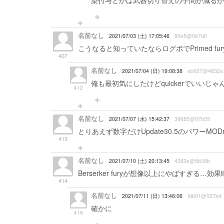
染付与とかは武器切り替えの手間が減るか
名前なし
2021/07/03 (土) 17:05:46
ff0e5@0b7d0
こうなると知っていたならログボでPrimed fu
407
名前なし
2021/07/04 (日) 19:08:38
eb027@4832a
俺も最初気にしたけどquickerでいいじ
412
名前なし
2021/07/07 (水) 15:42:37
39685@07b55
とりあえず数字だけUpdate30.5のパワーMOD
413
名前なし
2021/07/10 (土) 20:13:45
4383e@5b38b
Berserker furyが想像以上にやばすぎ
414
名前なし
2021/07/11 (日) 13:46:06
fdb01@027b4
確かに
415