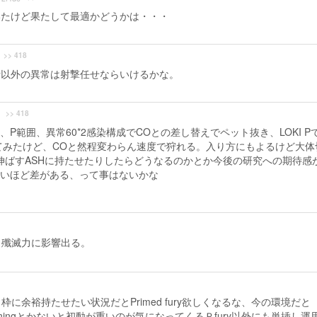
ついたけど果たして最適かどうかは・・・
>> 418
切断以外の異常は射撃任せならいけるかな。
>> 418
、P範囲、異常60*2感染構成でCOとの差し替えでペット抜き、LOKI P
してみたけど、COと然程変わらん速度で狩れる。入り方にもよるけど大体
断を伸ばすASHに持たせたりしたらどうなるのかとか今後の研究への期待感
いほど差がある、って事はないかな
と殲滅力に影響出る。
余裕持たせたい状況だとPrimed fury欲しくなるな、今の環境だと
uickeningとかないと初動が重いのが気になってくるＰfury以外にも単挿し運