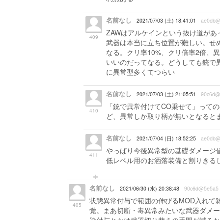
名前なし
2021/07/03 (土) 18:41:01
ae0db@
ZAWはアルケインという抜け道が
409
武器は本当に立ち位置が難しい。せ
なる。クリ率10%、クリ倍率2倍、
いいのだってなる。どうしても銃で
に異常型多くてつらい
名前なし
2021/07/03 (土) 21:05:51
90c6d@
「銃で異常付けてCO乗せて」って
410
ど、異常しか取り柄が無いとなると
名前なし
2021/07/04 (日) 18:52:25
ae0db@
やっぱり今後異常型の基礎ダメージ
411
低レベル用のお洒落装備と割りきる
名前なし
2021/06/30 (水) 20:38:48
90c6d@5e5a5
状態異常付与で範囲の伸びるMOD入れて
405
覚。まあ切断・毒異常みたいな武器ダメー