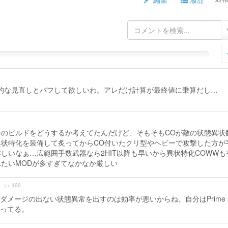
の全体的な見直しとバフして欲しいわ。アレだけ計算が最終値に乗算だし…
のビルドをどうするか考えてたんだけど、そもそもCOが敵の状態異状
状特化を装備して炙ってからCO付いたクリ型やヘビーで攻撃した方が
しいなぁ…広範囲手数武器なら2HIT以降も早いから異状特化COWWも
たいMODが多すぎてなかなか厳しい
>> 400
ダメージの出ない状態異常を出すのは効率が悪いからね。自分はPrime
思ってる。