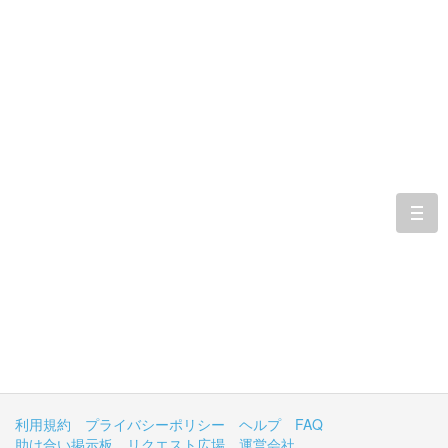
togg
navi
利用規約
プライバシーポリシー
ヘルプ
FAQ
助け合い掲示板
リクエスト広場
運営会社