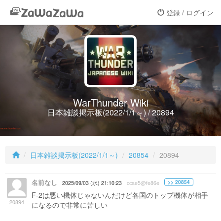
登録 / ログイン
WarThunder Wiki
日本雑談掲示板(2022/1/1～) / 20894
日本雑談掲示板(2022/1/1～)
20854
20894
名前なし
>> 20854
2025/09/03 (水) 21:10:23
ccae5@fe86e
F-2は悪い機体じゃないんだけど各国のトップ機体が相手
20894
になるので非常に苦しい