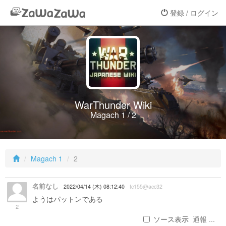
登録 / ログイン
WarThunder Wiki
Magach 1 / 2
Magach 1
2
名前なし
2022/04/14 (木) 08:12:40
fc155@acc32
ようはパットンである
2
ソース表示
通報 ...