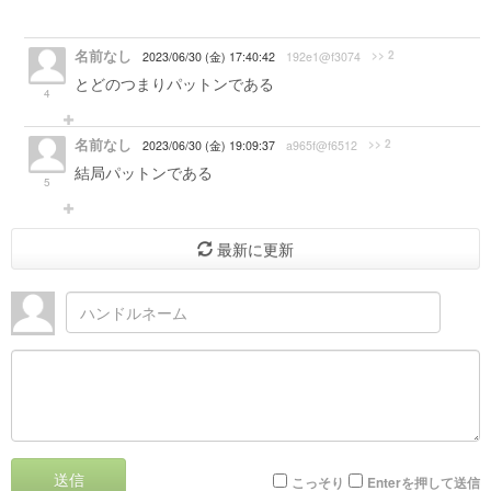
名前なし
>> 2
2023/06/30 (金) 17:40:42
192e1@f3074
とどのつまりパットンである
4
名前なし
>> 2
2023/06/30 (金) 19:09:37
a965f@f6512
結局パットンである
5
最新に更新
送信
こっそり
Enterを押して送信