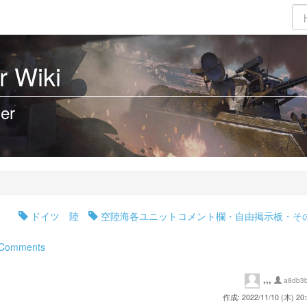
 Wiki
er
ドイツ 陸
空陸海各ユニットコメント欄・自由掲示板・そ
5_Comments
,,,
a8db3
作成: 2022/11/10 (木) 20: