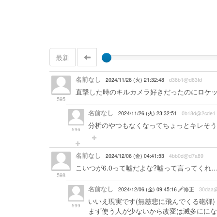
最新
名前なし
2024/11/26 (火) 21:32:48
d38b1@d83fd
直撃した時のキルカメラ好きだったのにロケ
595
名前なし
2024/11/26 (火) 23:32:51
0b18d@2cde1
分析のやつもなくなってちょっとキレそう
596
名前なし
2024/12/06 (金) 04:41:53
4bb0d@d7a89
こいつが6.0って嘘だよな?嘘って言ってくれ……
598
名前なし
2024/12/06 (金) 09:45:16
修正
30daa
いいえ現実です(無慈悲に飛んでくる砲弾)
599
まず使う人が少ないから改変は滅多ににない