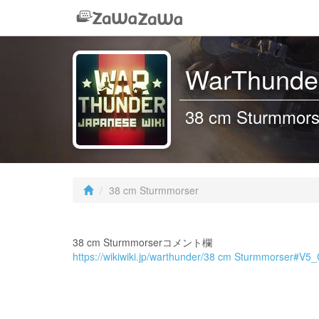
WarThunder
38 cm Sturmmors
38 cm Sturmmorser
38 cm Sturmmorserコメント欄
https://wikiwiki.jp/warthunder/38 cm Sturmmorser#V