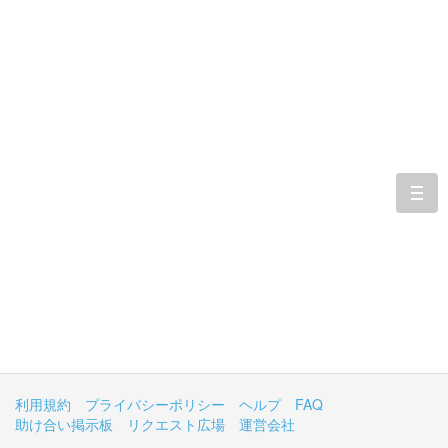
togg
navi
利用規約
プライバシーポリシー
ヘルプ
FAQ
助け合い掲示板
リクエスト広場
運営会社