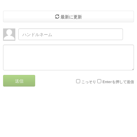
最新に更新
送信
こっそり
Enterを押して送信