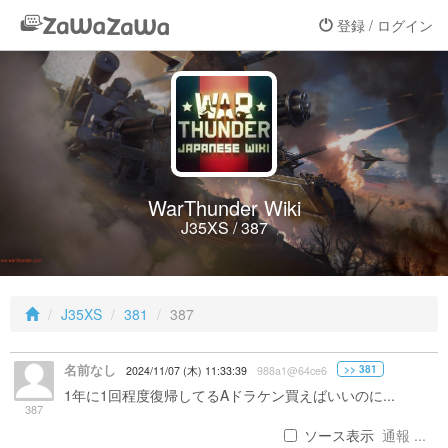
登録 / ログイン
WarThunder Wiki
J35XS / 387
J35XS
381
387
名前なし
>> 381
2024/11/07 (木) 11:33:39
988a1@64ce6
1年に1回程度復帰してるAドラケン買えばいいのに...
387
ソース表示
通報 ...