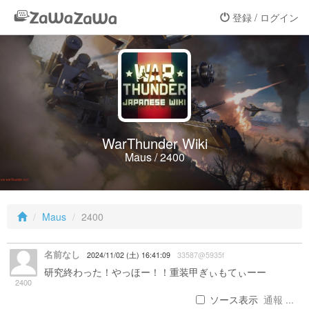
登録 / ログイン
WarThunder Wiki
Maus / 2400
Maus
2400
名前なし
2024/11/02 (土) 16:41:09
33587@5935f
研究終わった！やっほー！！重装甲ぎぃもてぃーー
2400
ソース表示
通報 ...