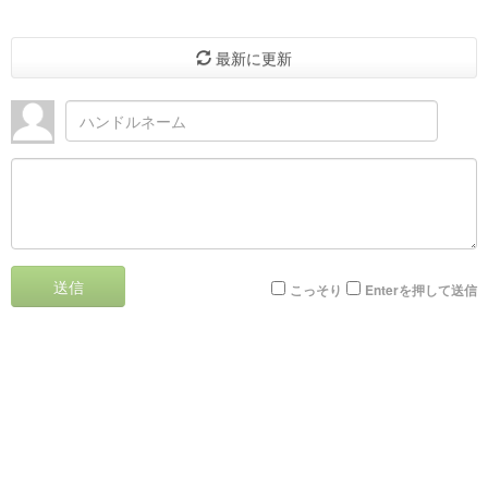
最新に更新
送信
こっそり
Enterを押して送信