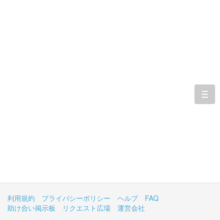
togg
navi
利用規約
プライバシーポリシー
ヘルプ
FAQ
助け合い掲示板
リクエスト広場
運営会社