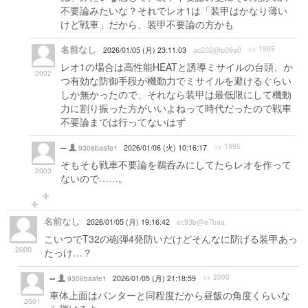
不要論みたいな？それでレオ1は「装甲はかなり薄い
けど戦車」だから、装甲不要論の方かも
名前なし
>> 1995
2026/01/05 (月) 23:11:03
ac202@b09a0
レオ1の場合は高性能HEATと誘導ミサイルの台頭、か
2002
つ有効な防御手段が機動力でミサイルを避けるぐらい
しか無かったので、それなら装甲は最低限にして機動
力に割り振った方がいいよねって時代だったので戦車
不要論までは行ってないはず
--
>> 1995
9306baafe1
2026/01/06 (火) 10:16:17
そもそも戦車不要論を鵜呑みにしてたらレオを作って
2003
ないので……。
名前なし
2026/01/05 (月) 19:16:42
ec93b@e7baa
こいつでT32の砲弾4発防いだけどそんなに防げる装甲あっ
2000
たっけ…？
--
>> 2000
9306baafe1
2026/01/05 (月) 21:18:59
車体上面はパンターと同程度だから昼飯の角度くらいな
2001