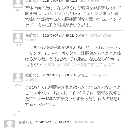
名前なし
>> 2038
2026/03/07 (土) 18:42:26
2ddf7@d43ec
車体正面「だけ」なら弾くけど砲塔を滅多撃ちされて
2040
吹き飛ぶ。ハルダウンしたLeo1にエリコン撃つと砲
塔抜いて爆散するから距離関係なく撃ってる。インフ
ァイト抜きに割と環境が悪いと思う。
名前なし
2026/03/07 (土) 19:02:15
修正
5b72d@a73e8
>> 2038
2041
ナナヨンも操縦手窓が抜かれるけど、レオはターレッ
トリング、ほっぺ、切り欠き、測距儀からそれぞれ抜
けるからね。どうあがいても死ぬ。
なんなら20mmす
ら危うい
伊のLeo1A2のコメ欄見て察してもろて…
名前なし
2026/03/08 (日) 00:56:09
修正
87c2c@a3bf5
>> 2038
2042
このあたりは機関砲が暴れ散らかしてるからな。それ
こそレオパルト1と同じドイツ8.0でも、砲弾を改修し
たマルダー1A3の方が使いやすかったり(個人の感想)
するくらいだし。
名前なし
2026/03/31 (火) 10:24:28
58b18@3a88b