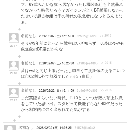
フ、69式みたいな奴ら居なかったし機関砲組も全然暴れ
てなかった時代だろう？ガイジンが全くBR拡張しなかっ
たせいで超古参組は千の時代の敗北者になっとるんよな
ぁ。
名前なし
>> 2015
2026/02/07 (土) 15:15:00
9c59b@26d53
そりや9年前に比べたら戦中はいざ知らず、8.帯は今や有
2017
象無象のBR帯だからな
名前なし
>> 2015
2026/02/07 (土) 16:25:30
a1986@9489b
昔はw○tと同じ上限だったし脚早くて測距儀のあるこいつ
2018
は市街地以外で無双でしたわね（白目）
名前なし
>> 2015
2026/02/22 (日) 19:11:59
3a4e9@0e803
まだ英陸すらいない時代、T-10とこいつが陸の頂上決戦
2022
をしていた思い出。スタビって機能すらない時代だった
から相対的に強く出られてた気がする
名前なし
2026/02/22 (日) 14:56:25
74573@bc7a2