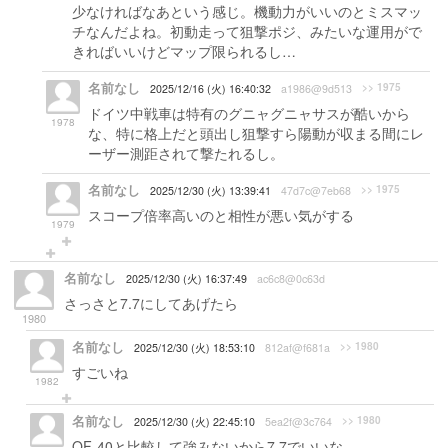
少なければなあという感じ。機動力がいいのとミスマッ
チなんだよね。初動走って狙撃ポジ、みたいな運用がで
きればいいけどマップ限られるし…
名前なし
>> 1975
2025/12/16 (火) 16:40:32
a1986@9d513
ドイツ中戦車は特有のグニャグニャサスが酷いから
1978
な、特に格上だと頭出し狙撃すら陽動が収まる間にレ
ーザー測距されて撃たれるし。
名前なし
>> 1975
2025/12/30 (火) 13:39:41
47d7c@7eb68
スコープ倍率高いのと相性が悪い気がする
1979
名前なし
2025/12/30 (火) 16:37:49
ac6c8@0c63d
さっさと7.7にしてあげたら
1980
名前なし
>> 1980
2025/12/30 (火) 18:53:10
812af@f681a
すごいね
1982
名前なし
>> 1980
2025/12/30 (火) 22:45:10
5ea2f@3c764
OF-40と比較して強みないから7.7でいいな