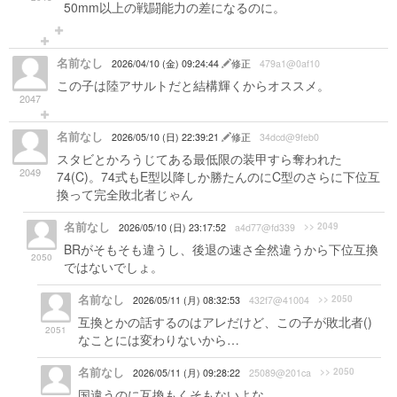
50mm以上の戦闘能力の差になるのに。
名前なし
2026/04/10 (金) 09:24:44
修正
479a1@0af10
この子は陸アサルトだと結構輝くからオススメ。
2047
名前なし
2026/05/10 (日) 22:39:21
修正
34dcd@9feb0
スタビとかろうじてある最低限の装甲すら奪われた
2049
74(C)。74式もE型以降しか勝たんのにC型のさらに下位互
換って完全敗北者じゃん
名前なし
>> 2049
2026/05/10 (日) 23:17:52
a4d77@fd339
BRがそもそも違うし、後退の速さ全然違うから下位互換
2050
ではないでしょ。
名前なし
>> 2050
2026/05/11 (月) 08:32:53
432f7@41004
互換とかの話するのはアレだけど、この子が敗北者()
2051
なことには変わりないから…
名前なし
>> 2050
2026/05/11 (月) 09:28:22
25089@201ca
国違うのに互換もくそもないよな