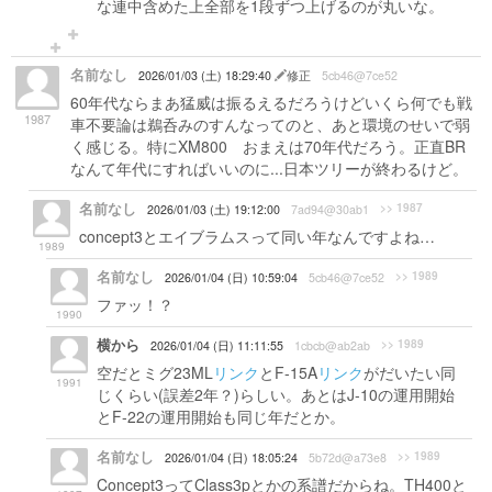
な連中含めた上全部を1段ずつ上げるのが丸いな。
名前なし
2026/01/03 (土) 18:29:40
修正
5cb46@7ce52
60年代ならまあ猛威は振るえるだろうけどいくら何でも戦
1987
車不要論は鵜呑みのすんなってのと、あと環境のせいで弱
く感じる。特にXM800 おまえは70年代だろう。正直BR
なんて年代にすればいいのに...日本ツリーが終わるけど。
名前なし
>> 1987
2026/01/03 (土) 19:12:00
7ad94@30ab1
concept3とエイブラムスって同い年なんですよね…
1989
名前なし
>> 1989
2026/01/04 (日) 10:59:04
5cb46@7ce52
ファッ！？
1990
横から
>> 1989
2026/01/04 (日) 11:11:55
1cbcb@ab2ab
空だとミグ23ML
リンク
とF-15A
リンク
がだいたい同
1991
じくらい(誤差2年？)らしい。あとはJ-10の運用開始
とF-22の運用開始も同じ年だとか。
名前なし
>> 1989
2026/01/04 (日) 18:05:24
5b72d@a73e8
Concept3ってClass3pとかの系譜だからね。TH400と