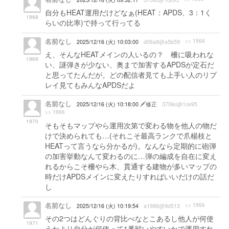
自分もHEAT運用だけどなぁ(HEAT：APDS、3：1く
1968
らいの比率)で持って行ってる
名前なし
>> 1966
2025/12/16 (火) 10:03:00
d06a8@a5b59
え、そんなHEATメインの人いるの？ 柵に吸われな
1969
い、謎弾きが少ない、奥まで加害するAPDSが定石だ
と思ってたんだが。どの配信者見ても上手い人のリプ
レイ見てもみんなAPDSだよ
名前なし
2025/12/16 (火) 10:18:00
修正
3706c@1ce95
>> 1966
1970
そもそもマップやら運用次第で変わる物を他人の物だ
けで決められても…(それこそ最高ランクで爪楊枝と
HEATって言うなら分かるが)。なんなら定期的に砲弾
の加害挙動なんて変わるのに…弾の編成を自在に変え
れるからこそ柵やら木、貫通する建物が多いマップの
時だけAPDSメインに変えたりすればいいだけの話だ
し
名前なし
>> 1966
2025/12/16 (火) 10:19:54
a1986@9d513
その2つはどんぐりの背比べなとこあるし他人が何使
1971
うかより自分が何使って1番戦いやすいかで運用すれ