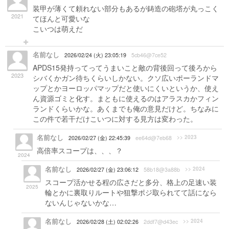
装甲が薄くて頼れない部分もあるが鋳造の砲塔が丸っこく
2021
てほんと可愛いな
こいつは萌えだ
名前なし
2026/02/24 (火) 23:05:19
5cb46@7ce52
APDS15発持ってってうまいこと敵の背後回って後ろから
2023
シバくかガン待ちくらいしかない。クソ広いポーランドマ
ップとかヨーロッパマップだと使いにくいというか、使え
ん資源ゴミと化す。まともに使えるのはアラスカかフィン
ランドくらいかな。あくまでも俺の意見だけど。ちなみに
この件で若干だけこいつに対する見方は変わった。
名前なし
>> 2023
2026/02/27 (金) 22:45:39
ee64d@7eb68
高倍率スコープは、、、？
2024
名前なし
>> 2024
2026/02/27 (金) 23:06:12
58b18@3a88b
スコープ活かせる程の広さだと多分、格上の足速い装
2025
輪とかに裏取りルートや狙撃ポジ取られてて話になら
ないんじゃないかな…
名前なし
>> 2024
2026/02/28 (土) 02:02:26
2ddf7@d43ec