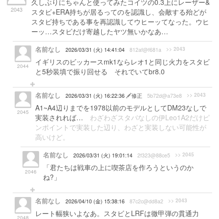
久しぶりにちゃんと使ってみたコイツの0.3上にレーザー&
2043
スタビ+ERA持ちが居るってのを認識し、会敵する殆どが
スタビ持ちである事を再認識してウヒーッてなった。ウヒ
ーッ…スタビだけ寄越したヤツ無いかなあ…
名前なし
>> 2043
2026/03/31 (火) 14:41:04
812af@f681a
イギリスのビッカースmk1ならレオ1と同じ火力をスタビ
2044
と5秒装填で振り回せる それでいてbr8.0
名前なし
>> 2043
2026/03/31 (火) 16:22:36
修正
5b72d@a73e8
A1~A4辺りまでを1978以前のモデルとしてDM23なしで
2045
実装されれば…
わざわざスタバなしの伊Leo1A2だけピ
ンポイントで実装した辺り、わざと実装しない可能性が
高いけど。
名前なし
>> 2045
2026/03/31 (火) 19:01:14
2f323@88ce5
「君たちは戦車の上に喫茶店を作ろうというのか
2046
ね?」
名前なし
>> 2043
2026/04/10 (金) 15:38:16
87c2c@dd8a2
レート幅狭いよなあ。スタビとLRFは徹甲弾の貫通力
2048