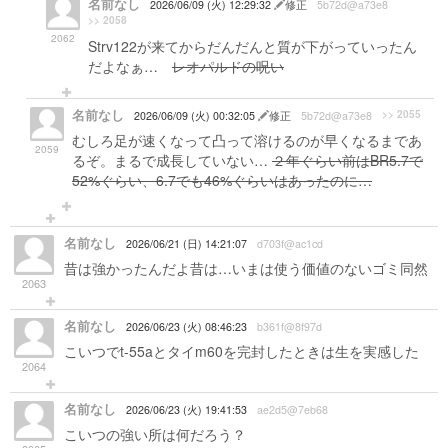
名前なし
2026/06/09 (火) 12:29:32
修正
5b72d@a73e8
>> 2058
2062
Strv122が来てからだんだんと質が下がっていったん
だよなぁ…
レオパルドの呪い
名前なし
>> 2055
2026/06/09 (火) 00:32:05
修正
5b72d@a73e8
むしろ足が速くなって凸って溶けるのが早くなるまであ
2059
るぞ。まるで成長していない…
２年ぐらい前はBR5.7で
52%ぐらい、6.7でも46%ぐらいはあったのに…
名前なし
2026/06/21 (日) 14:21:07
d703f@ac1cd
昔は強かったんだよ昔は…いまは使う価値のないゴミ同然
2063
名前なし
2026/06/23 (火) 08:46:23
b361f@8f97d
こいつでt-55aとタイm60を完封したときは生を実感した
2064
名前なし
2026/06/23 (火) 19:41:53
ae2d5@7eb68
こいつの強い所は何だろう？