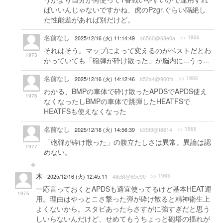
ばいいんじゃないですかね、虎のPzgr.ぐらい隔絶し
た性能差があれば別だけど。
名前なし
>> 1966
2025/12/16 (火) 11:14:49
a6560@68e0a
それはそう。マップによって変えるのがベストだとわ
1973
かっていても「砲弾が砕け散った」が脳内に...うっ...
名前なし
>> 1966
2025/12/16 (火) 14:12:46
b52a4@900fa
わかる、BMPの車体で砕け散ったAPDSでAPDS使え
1976
なくなったしBMPの車体で跳弾したHEATFSで
HEATFSも使えなくなった
名前なし
>> 1966
2025/12/16 (火) 14:56:39
b35f9@f8614
「砲弾が砕け散った」の腹立たしさは異常。異論は認
1977
めない。
木
>> 1963
2025/12/16 (火) 12:45:11
48c8f@65e90
一応言っておくとAPDSも適宜使ってるけど基本HEAT運
1975
用。理由はやっとこさ撃った弾が砕け散ると精神衛生上
よくないから。スタビあったらさすがに強すぎだと思う
しいらないんだけど、せめてもうちょっと砲塔の揺れが