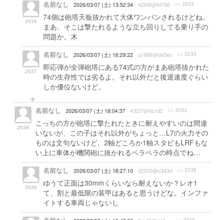
名前なし
>> 2033
2026/03/07 (土) 13:52:34
42f09@6f798
74側は砲塔天板抜かれて大体ワンパンされるけどね。
2034
まあ、そこは撃たれるような立ち回りしてる乗り手の
問題か。木
名前なし
>> 2033
2026/03/07 (土) 16:29:22
a1986@d43ec
即応弾が全弾砲塔にある74式の方がまあ砲塔抜かれた
2037
時の生存性では劣るよ。それ以外だと後退速度ぐらい
しか優位ないけど。
名前なし
>> 2032
2026/03/07 (土) 18:04:37
432f7@6c1d2
こっちの方が砲塔に撃たれたときに耐えやすいのは間違
2038
いないが、この子はそれ以外がちょっと…L7の火力その
ものは文句ないけど、2軸どころか1軸スタビもLRFもな
い上に車体が機関砲に抜かれるペラペラの時点でね…
名前なし
>> 2038
2026/03/07 (土) 18:27:10
d2503@c343d
ゆうて正面は30mmくらいなら耐えないか？レオ1
2039
て、割と最低限の装甲はあると思うけどな。インファ
イトする車両じゃないし