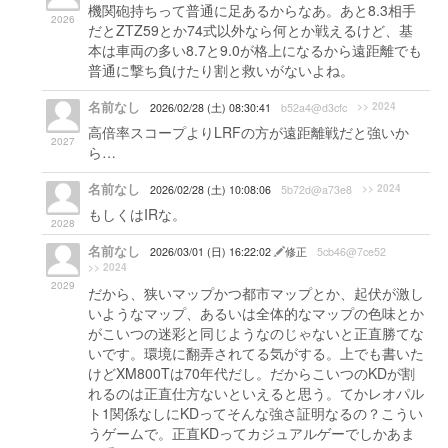
機関砲持ちって普通に足あるからなあ。あと8.3相手
2026
だとZTZ59とか74式以外なら何とか戦えるけど、基
本は車両の多い8.7と9.0が格上になるから遠距離でも
普通に撃ち負けたり割と救いがないよね。
名前なし
>> 2024
2026/02/28 (土) 08:30:41
b52a4@d3cfc
高倍率スコープよりLRFの方が遠距離戦だと強いか
2027
ら…
名前なし
>> 2024
2026/02/28 (土) 10:08:06
5b72d@a73e8
もしくはIRな。
2028
名前なし
2026/03/01 (日) 16:22:02
修正
5cb46@7ce52
>> 2024
2029
だから、狭いマップかつ都市マップとか、起伏が激し
いようなマップ、あるいは全体的なマップの色味とか
がこいつの迷彩と同じようなのじゃないと正直勝てな
いです。環境に翻弄されてる気がする。上でも書いた
けどXM800Tは70年代だし。だからこいつのKDが割
れるのは正直仕方ないといえると思う。てかレオパル
ト1関係なしにKDってそんな強さ証明なるの？こうい
うゲームで。正直KDってカジュアルゲーでしかあま