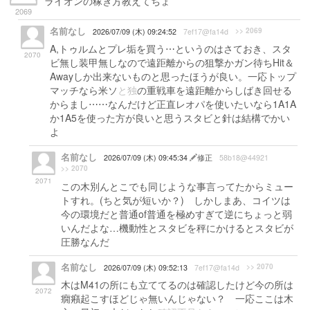
ライオンの稼ぎ方教えてちょ
2069
名前なし
>> 2069
2026/07/09 (木) 09:24:52
7ef17@fa14d
A,トゥルムとプレ垢を買う⋯というのはさておき、スタ
2070
ビ無し装甲無しなので遠距離からの狙撃かガン待ちHit＆
Awayしか出来ないものと思ったほうが良い。一応トップ
マッチなら米ソ
と独
の重戦車を遠距離からしばき回せる
からまし⋯⋯なんだけど正直レオパを使いたいなら1A1A
か1A5を使った方が良いと思うスタビと針は結構でかい
よ
名前なし
2026/07/09 (木) 09:45:34
修正
58b18@44921
>> 2070
2071
この木別んとこでも同じような事言ってたからミュー
トすれ。(ちと気が短いか？) しかしまあ、コイツは
今の環境だと普通of普通を極めすぎて逆にちょっと弱
いんだよな…機動性とスタビを秤にかけるとスタビが
圧勝なんだ
名前なし
>> 2070
2026/07/09 (木) 09:52:13
7ef17@fa14d
木はM41の所にも立ててるのは確認したけど今の所は
2072
癇癪起こすほどじゃ無いんじゃない？ 一応ここは木