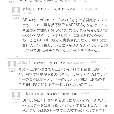
1983
名前なし
2025/12/31 (水) 00:22:55
修正
d18d8@a5c3f
>> 1983
1984
OF-40やマガフ5、59式や69式とかの後発組がレジフ
ァやスタビ、爆発反応装甲やAPFSDSとかを持ってて
尚且つ素の性能も劣ってないのにそれら装備が無い古
参のT-54やM60、レオ1と同BRに設定されてるのが
ね…ここらBR帯は後から実装された奴らが同BRの古
参組の上位互換みたいな奴ら多過ぎなんだよなぁ…陸
はマジでBR拡張を全然しないからギチギチや…。
名前なし
>> 1980
2025/12/31 (水) 01:40:32
87c2c@a3bf5
今のBR上限のままなら上げても下げても都合が悪いけ
1985
ど、同格で格差があるのも事実。しかもドイツはプレイ
ヤーの質や紙装甲オンリーの8.0という問題もあるので、
この先BR変更に足るデータは取れないのでは…。
--
>> 1985
9306baafe1
2025/12/31 (水) 12:04:18
DF105が仏と比較できるようになったので、きちんと
1986
やればデータは取れるようになってるはずなのだ。ま
あ、こいつは8.0キープで上の枝で挙げられてるマシ