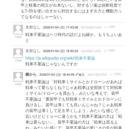
甲と軽量の両立が出来ないし、対するソ連は偵察程度で
もT-55を使い出すから対抗するにはまず火力と機動力っ
てなるのはしゃーない。
名前なし
>> 1995
2026/01/04 (日) 17:43:08
5b72d@a73e8
戦車不要論はヘリ時代の話だよね確か。もうちょいあ
1996
と
名前なし
>> 1995
2026/01/04 (日) 18:30:24
5cb46@7ce52
https://ja.wikipedia.org/wiki/戦車不要論
1998
戦車不要論じゃないんですか
横から
>> 1995
2026/01/04 (日) 18:44:59
修正
0dfc7@b27b9
戦車不要論は「対戦車ミサイルとかドローンがあれば
1999
戦車って要らなくね？じゃあ戦車は全部捨てて対戦車
ミサイル/ドローンを買おう」みたいな考えで、装甲
不要論は「重装甲でも対戦車ミサイルとかドローンに
負けるし、装甲は薄くても良いんじゃね？じゃあ戦車
の装甲は薄くして足を早くしよう」みたいな感じで、
近いけどビミョーに違うかも？戦車不要論の方は「戦
車は要らない」、装甲不要論の方は「戦車は居るよ
ね」みたいな感じで、装甲不要論の更にその先が戦車