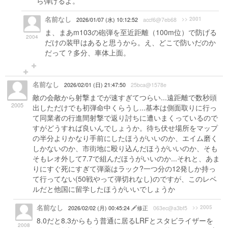
ら弾けるよ。
名前なし
>> 2001
2026/01/07 (水) 10:12:52
accf6@7eb68
ま、まあm103の砲弾を至近距離（100m位）で防げる
2004
だけの装甲はあると思うから。え、どこで防いだのか
だって？多分、車体上面。
名前なし
2026/02/01 (日) 21:47:50
25bca@1578e
敵の会敵から射撃までが速すぎてつらい...遠距離で数秒頭
2005
出しただけでも初弾命中くらうし...基本は側面取りに行っ
て同業者の行進間射撃で返り討ちに遭いまくっているので
すがどうすれば良いんでしょうか。待ち伏せ場所をマップ
の半分よりかなり手前にしたほうがいいのか、エイム磨く
しかないのか、市街地に殴り込んだほうがいいのか、そも
そもレオ外して7.7で組んだほうがいいのか...それと、あま
りにすぐ死にすぎて弾薬はラック?一つ分の12発しか持っ
て行ってない(50戦やって弾切れなし)のですが、このレベ
ルだと他国に留学したほうがいいでしょうか
名前なし
>> 2005
2026/02/02 (月) 00:45:24
修正
063ec@a3bf5
8.0だと8.3からもう普通に居るLRFとスタビライザーを
2008