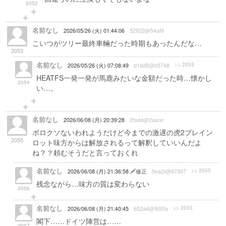
2052
名前なし
2026/05/26 (火) 01:44:06
52922@54af9
こいつがツリー最終車輛だった時期もあったんだな…
2053
名前なし
>> 2053
2026/05/26 (火) 07:08:49
d18d8@b5748
HEATFS一発一発が馬鹿みたいな金額だった時…懐かし
2054
い…。
名前なし
2026/06/08 (月) 20:39:28
2fadd@2aace
ボロクソないわれようだけど今までの激遅の虎2ブレイン
2055
ロット味方からは解放されるって解釈していいんだよ
ね？？頼むそうだと言っておくれ
名前なし
>> 2055
2026/06/08 (月) 21:36:58
修正
5ea2f@67307
残念ながら…味方の質は変わらない
2056
名前なし
>> 2055
2026/06/08 (月) 21:40:45
b52a4@900fa
閣下……ドイツ陣営は……
2057