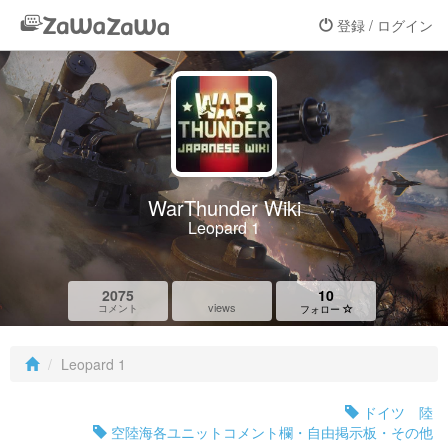
登録 / ログイン
WarThunder Wiki
Leopard 1
2075
10
views
コメント
フォロー
Leopard 1
ドイツ 陸
空陸海各ユニットコメント欄・自由掲示板・その他