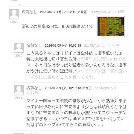
名前なし
>> 2055
2026/06/08 (月) 22:12:42
修正
7a1bf@3c764
2058
BR6.7の勝率42.4%、8.0の勝率37.1%
名前なし
>> 2058
2026/06/09 (火) 10:03:38
dab48@fa14d
こう見るとやっぱりドイツは全体的に勝率低いなぁ
2060
特に大戦後に切り替わる所
とBMPTｓに荒らされてる
所
あと日仏はやっぱり猛者が多いんだろうな。勝率
がやけに低い所がほぼ無い
スウェーデンは‥質の良い
ドイツ民に当たることを祈ってくれ
名前なし
2026/06/09 (火) 10:19:18
修正
b52a4@51b85
>> 2058
2061
マイナー国家って戦闘の母数が少ないから熟練兵集ま
って仏日伊みたいに主要国より少しは戦績良くなるは
ずなのに主要国以下の勝率しか無いってスウェーデン
悲惨すぎる……かつてはStrv122で他国を圧倒してい
たはずのトップBRですらこの有様か……