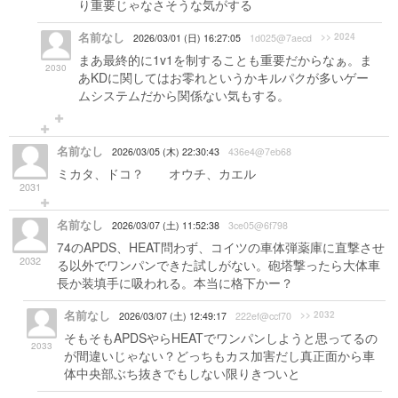
り重要じゃなさそうな気がする
名前なし
>> 2024
2026/03/01 (日) 16:27:05
1d025@7aecd
まあ最終的に1v1を制することも重要だからなぁ。ま
2030
あKDに関してはお零れというかキルパクが多いゲー
ムシステムだから関係ない気もする。
名前なし
2026/03/05 (木) 22:30:43
436e4@7eb68
ミカタ、ドコ？ オウチ、カエル
2031
名前なし
2026/03/07 (土) 11:52:38
3ce05@6f798
74のAPDS、HEAT問わず、コイツの車体弾薬庫に直撃させ
2032
る以外でワンパンできた試しがない。砲塔撃ったら大体車
長か装填手に吸われる。本当に格下かー？
名前なし
>> 2032
2026/03/07 (土) 12:49:17
222ef@ccf70
そもそもAPDSやらHEATでワンパンしようと思ってるの
2033
が間違いじゃない？どっちもカス加害だし真正面から車
体中央部ぶち抜きでもしない限りきついと