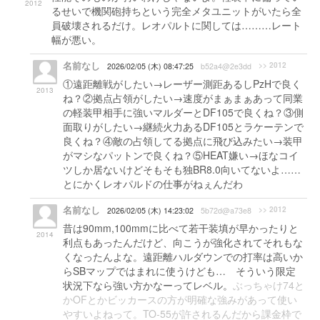
2012
るせいで機関砲持ちという完全メタユニットがいたら全
員破壊されるだけ。レオパルトに関しては………レート
幅が悪い。
名前なし
>> 2012
2026/02/05 (木) 08:47:25
b52a4@2e3dd
①遠距離戦がしたい→レーザー測距あるしPzHで良く
2013
ね？②拠点占領がしたい→速度がまぁまぁあって同業
の軽装甲相手に強いマルダーとDF105で良くね？③側
面取りがしたい→継続火力あるDF105とラケーテンで
良くね？④敵の占領してる拠点に飛び込みたい→装甲
がマシなパットンで良くね？⑤HEAT嫌い→ほなコイ
ツしか居ないけどそもそも独BR8.0向いてないよ……
とにかくレオパルドの仕事がねぇんだわ
名前なし
>> 2012
2026/02/05 (木) 14:23:02
5b72d@a73e8
昔は90mm,100mmに比べて若干装填が早かったりと
2014
利点もあったんだけど、向こうが強化されてそれもな
くなったんよな。遠距離ハルダウンでの打率は高いか
らSBマップではまれに使うけども… そういう限定
状況下なら強い方かなーってレベル。
ぶっちゃけ74と
かOFとかビッカースの方が明確な強みがあって使い
やすいよねって。TO-55が許されるんだから課金枠で