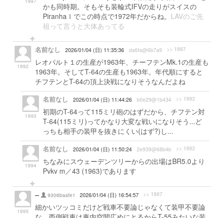
1997
かも同時期。そもそも装輪式IFVの走りがスイスの
PiranhaⅠでこの時点で1972年だからね。
LAVのご先
祖って言うと大体あってる
名前なし
>> 1987
2026/01/04 (日) 11:35:36
da6fa@6b7a9
レオパルト１の生産が1963年、チーフテンMk.1の生産も
1992
1963年。そしてT-64の生産も1963年。年代順にすると
チフテンとT-64の頂上決戦になりそうなんだよね
名前なし
>> 1992
2026/01/04 (日) 11:44:26
b0e29@1b434
初期のT-64って115ミリ砲のはずだから、チフテン対
1993
T-64(115ミリ)ってかなり大変な戦いになりそう...ど
っちも相手の装甲を抜きにくい(はず?)し...
名前なし
>> 1992
2026/01/04 (日) 11:50:24
2e939@68b4b
ちなみにスウェーデンツリーからの出場はBR5.0より
1994
Pvkv m／43 (1963)であります
--
>> 1987
9306baafe1
2026/01/04 (日) 16:54:57
細かいツッコミだけど戦車不要論じゃなくて装甲不要論
1995
な。西側戦車は車内空間広めにとるからT-55みたいな装