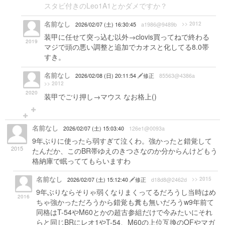
スタビ付きのLeo1A1とかダメですか？
名前なし
>> 2012
2026/02/07 (土) 16:30:45
a1986@9489b
装甲に任せて突っ込む以外→clovis買ってねで終わる
2019
マジで頭の悪い調整と追加でカオスと化してる8.0帯
すき。
名前なし
2026/02/08 (日) 20:11:54
修正
85563@4386a
>> 2012
2020
装甲でごり押し→マウス なお格上()
名前なし
2026/02/07 (土) 15:03:40
126e1@0093a
9年ぶりに使ったら弱すぎて泣くわ。強かったと錯覚して
2015
たんだか、このBR帯ゆえのきつさなのか分からんけどもう
格納庫で眠っててもらいますわ
名前なし
>> 2015
2026/02/07 (土) 15:12:40
修正
d18d8@2462d
9年ぶりならそりゃ弱くなりまくってるだろうし当時はめ
2016
ちゃ強かっただろうから錯覚も糞も無いだろうw9年前て
同格はT-54やM60とかの超古参組だけで今みたいにそれ
らと同じBRにレオ1やT-54、M60の上位互換のOFやマガ