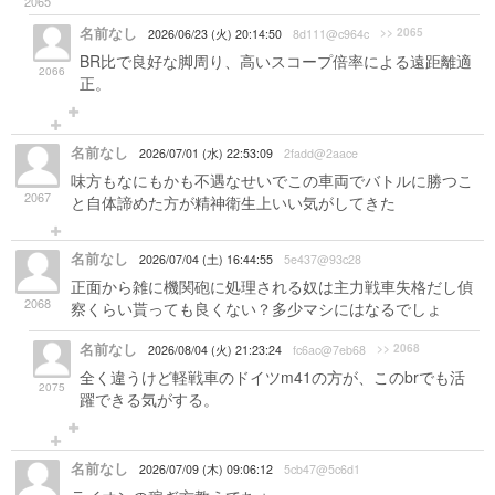
2065
名前なし
>> 2065
2026/06/23 (火) 20:14:50
8d111@c964c
BR比で良好な脚周り、高いスコープ倍率による遠距離適
2066
正。
名前なし
2026/07/01 (水) 22:53:09
2fadd@2aace
味方もなにもかも不遇なせいでこの車両でバトルに勝つこ
2067
と自体諦めた方が精神衛生上いい気がしてきた
名前なし
2026/07/04 (土) 16:44:55
5e437@93c28
正面から雑に機関砲に処理される奴は主力戦車失格だし偵
2068
察くらい貰っても良くない？多少マシにはなるでしょ
名前なし
>> 2068
2026/08/04 (火) 21:23:24
fc6ac@7eb68
全く違うけど軽戦車のドイツm41の方が、このbrでも活
2075
躍できる気がする。
名前なし
2026/07/09 (木) 09:06:12
5cb47@5c6d1