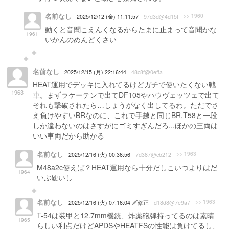
名前なし
>> 1960
2025/12/12 (金) 11:11:57
97d3d@4d15f
動くと音聞こえんくなるからたまに止まって音聞かな
1961
いかんのめんどくさい
名前なし
2025/12/15 (月) 22:16:44
48c8f@0effa
HEAT運用でデッキに入れてるけどガチで使いたくない戦
1963
車。まずラケーテンで出てDF105やハウヴェッツェで出て
それも撃破されたら…しょうがなく出してるわ。ただでさ
え負けやすいBRなのに、これで手越と同じBR,T58と一段
しか違わないのはさすがにゴミすぎんだろ...ほかの三両は
いい車両だから助かる
名前なし
>> 1963
2025/12/16 (火) 00:36:56
7d387@cb212
M48a2c使えば？HEAT運用なら十分だしこいつよりはだ
1964
いぶ硬いし
名前なし
>> 1963
2025/12/16 (火) 07:16:04
修正
d18d8@7e9a7
T-54は装甲と12.7mm機銃、炸薬砲弾持ってるのは素晴
1965
らしい利点だけどAPDSやHEATFSの性能は負けてるし、