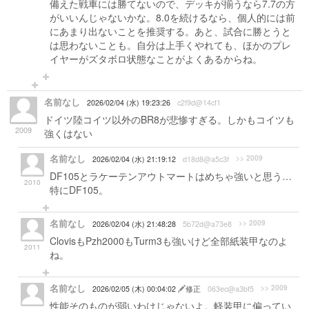
備えた戦車には勝てないので、デッキが揃うなら7.7の方
がいいんじゃないかな。8.0を続けるなら、個人的には前
にあまり出ないことを推奨する。あと、試合に勝とうと
は思わないことも。自分は上手くやれても、ほかのプレ
イヤーがズタボロ状態なことがよくあるからね。
名前なし
2026/02/04 (水) 19:23:26
c2f9d@14cf1
ドイツ陸コイツ以外のBR8が悲惨すぎる。しかもコイツも
2009
強くはない
名前なし
>> 2009
2026/02/04 (水) 21:19:12
d18d8@a5c3f
DF105とラケーテンアウトマートはめちゃ強いと思う…
2010
特にDF105。
名前なし
>> 2009
2026/02/04 (水) 21:48:28
5b72d@a73e8
ClovisもPzh2000もTurm3も強いけど全部紙装甲なのよ
2011
ね。
名前なし
>> 2009
2026/02/05 (木) 00:04:02
修正
063ec@a3bf5
性能そのものが弱いわけじゃないよ。軽装甲に偏ってい