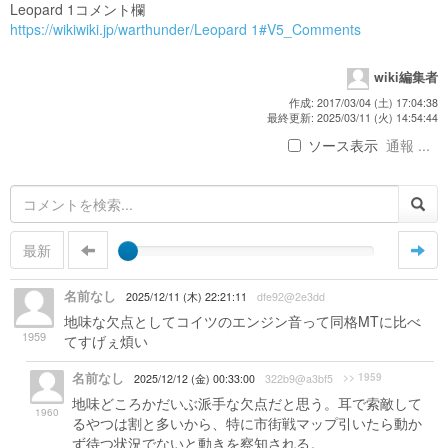
Leopard 1コメント欄
https://wikiwiki.jp/warthunder/Leopard 1#V5_Comments
wiki編集者
作成: 2017/03/04 (土) 17:04:38
最終更新: 2025/03/11 (火) 14:54:44
ソース表示
通報 ...
最新
名前なし
2025/12/11 (木) 22:21:11
dfe92@2e3dd
地味な欠点としてコイツのエンジン音って同格MTに比べ
1959
てすげぇ煩い
名前なし
>> 1959
2025/12/12 (金) 00:33:00
322b9@a3bf5
地味どころかだいぶ派手な欠点だと思う。耳で索敵して
1960
るやつは割と多いから、特に市街戦マップ引いたら動か
ず待つ状況でないと動きを察知される。