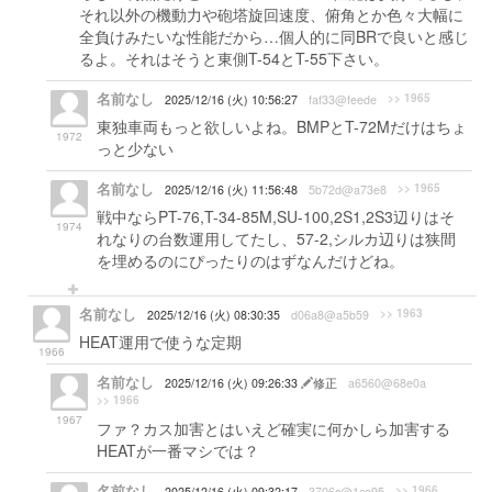
それ以外の機動力や砲塔旋回速度、俯角とか色々大幅に
全負けみたいな性能だから…個人的に同BRで良いと感じ
るよ。それはそうと東側T-54とT-55下さい。
名前なし
>> 1965
2025/12/16 (火) 10:56:27
faf33@feede
東独車両もっと欲しいよね。BMPとT-72Mだけはちょ
1972
っと少ない
名前なし
>> 1965
2025/12/16 (火) 11:56:48
5b72d@a73e8
戦中ならPT-76,T-34-85M,SU-100,2S1,2S3辺りはそ
1974
れなりの台数運用してたし、57-2,シルカ辺りは狭間
を埋めるのにぴったりのはずなんだけどね。
名前なし
>> 1963
2025/12/16 (火) 08:30:35
d06a8@a5b59
HEAT運用で使うな定期
1966
名前なし
2025/12/16 (火) 09:26:33
修正
a6560@68e0a
>> 1966
1967
ファ？カス加害とはいえど確実に何かしら加害する
HEATが一番マシでは？
名前なし
>> 1966
2025/12/16 (火) 09:32:17
3706c@1ce95