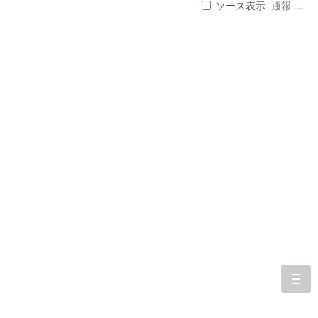
ソース表示
通報 ...
togg
navi