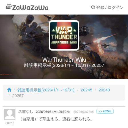
登録 / ログイン
WarThunder Wiki
雑談用掲示板(2026/1/1～12/31) / 20257
雑談用掲示板(2026/1/1～12/31)
20245
20249
20257
名前なし
>> 20249
2026/06/03 (水) 20:39:41
5b72d@a73e8
（自家用）で草生える。流石に怒られろ。
20257