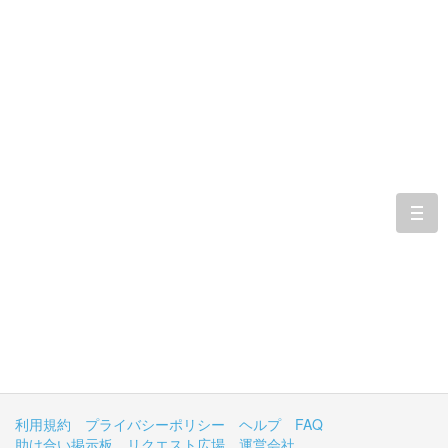
togg
navi
利用規約
プライバシーポリシー
ヘルプ
FAQ
助け合い掲示板
リクエスト広場
運営会社