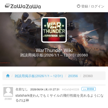
登録 / ログイン
WarThunder Wiki
雑談用掲示板(2026/1/1～12/31) / 20360
雑談用掲示板(2026/1/1～12/31)
20356
20360
名前なし
>> 20356
2026/06/04 (木) 01:27:31
442a0@40228
statshark使わんでもミサイルの飛行性能を見れるようにな
20360
るのは神