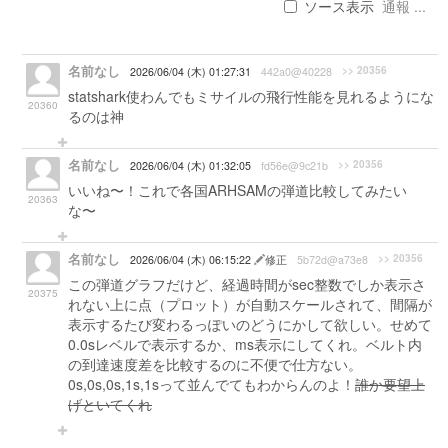
ソース表示
通報 ...
名前なし
>> 20356
2026/06/04 (木) 01:27:31
442a0@40228
statshark使わんでもミサイルの飛行性能を見れるようにな
20360
るのは神
名前なし
>> 20356
2026/06/04 (木) 01:32:05
fd56e@9c21b
いいね〜！これで各国ARHSAMの弾道比較してみたい
20363
な〜
名前なし
>> 20356
2026/06/04 (木) 06:15:22
修正
5b72d@a73e8
この弾道グラフだけど、経過時間がsec整数でしか表示さ
20375
れない上に点（プロット）が自動スケールされて、間隔が
表示するたび変わるっぽいのどうにかして欲しい。せめて
0.0sレベルで表示するか、ms表示にしてくれ。ベルト内
の到達速度差を比較するのに不便で仕方ない。
0s,0s,0s,1s,1sって並んでてもわからんのよ！
誰か要望上
げといてくれ