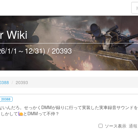
 Wiki
/1～12/31) / 20393
0388
20393
 20388
ないんだろ。せっかくDMMが録りに行って実装した実車録音サウンド
もしかして
とDMMって不仲？
ソース表示
通報 .