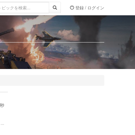
登録 / ログイン
を秒
..