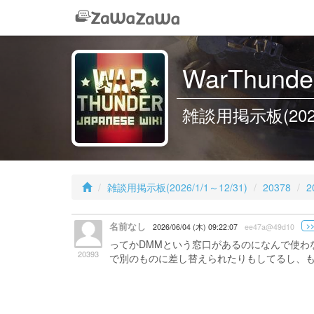
WarThunder
雑談用掲示板(2026/1
雑談用掲示板(2026/1/1～12/31)
20378
2
名前なし
>>
2026/06/04 (木) 09:22:07
ee47a@49d10
ってかDMMという窓口があるのになんで使わ
20393
で別のものに差し替えられたりもしてるし、