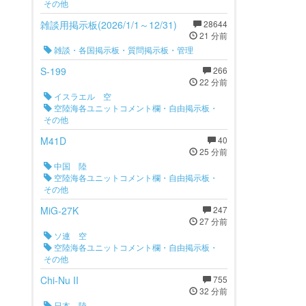
その他
雑談用掲示板(2026/1/1～12/31)
28644
21 分前
雑談・各国掲示板・質問掲示板・管理
S-199
266
22 分前
イスラエル 空
空陸海各ユニットコメント欄・自由掲示板・
その他
M41D
40
25 分前
中国 陸
空陸海各ユニットコメント欄・自由掲示板・
その他
MiG-27K
247
27 分前
ソ連 空
空陸海各ユニットコメント欄・自由掲示板・
その他
Chi-Nu II
755
32 分前
日本 陸