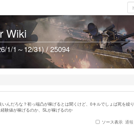
 Wiki
/1～12/31) / 25094
良いんだろな？初っ端凸が稼げるとは聞くけど、0キルでしょば死を繰
経験値が稼げるのか、SLが稼げるのか
ソース表示
通報 .