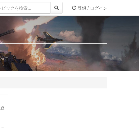
登録 / ログイン
り返
..