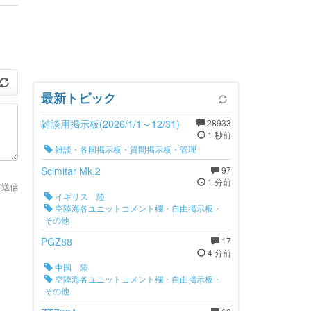
最新トピック
雑談用掲示板(2026/1/1～12/31)
28933
1 秒前
雑談・各国掲示板・質問掲示板・管理
Scimitar Mk.2
97
1 分前
て送信
イギリス 陸
空陸海各ユニットコメント欄・自由掲示板・
その他
PGZ88
17
4 分前
中国 陸
空陸海各ユニットコメント欄・自由掲示板・
その他