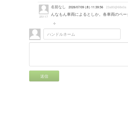
名前なし
2026/07/09 (木) 11:39:56
23a80@68e0a
んなもん車両によるとしか。各車両のペー
25117
送信