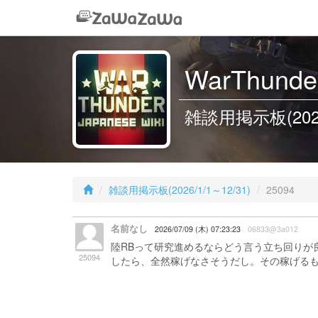
WarThunder
雑談用掲示板(2026/1
雑談用掲示板(2026/1/1～12/31)
25094
名前なし
2026/07/09 (木) 07:23:23
06833@3a012
陸RBって研究進めるならどう言う立ち回りが
25094
したら、全然稼げなさそうだし。その稼げるも