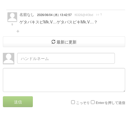
名前なし
>> 1
2026/06/04 (木) 13:42:57
f6326@4f3bd
ゲタバキスピMk.V…ゲタバスピキMk.V…？
9
最新に更新
送信
こっそり
Enterを押して送信