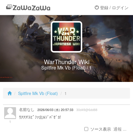
登録 / ログイン
WarThunder Wiki
Spitfire Mk Vb (Float) / 1
Spitfire Mk Vb (Float)
1
名前なし
2026/06/03 (水) 20:57:33
30d49@6dd88
ｳｱｱｱ!ｽﾋﾟﾌｧ出ﾙｼﾞﾊﾞｾﾞﾖ!
1
ソース表示
通報 ...