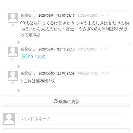
名前なし
>> 11
2026/06/04 (木) 07:53:17
6432e@02f83
90式なら知ってるけどきゅうじゅうまるしきは君だけの物
12
っぽいから大丈夫だな！富士、うさぎの2両体制はSLが捗
って最高さ
名前なし
>> 11
2026/06/04 (木) 16:25:15
ef33c@2f908
90「丸式」
18
名前なし
>> 11
2026/06/05 (金) 07:27:39
16522@577a4
↑これは座布団1枚
25
最新に更新