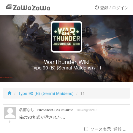
登録 / ログイン
WarThunder Wiki
Type 90 (B) (Senrai Maidens) / 11
Type 90 (B) (Senrai Maidens)
11
名前なし
2026/06/04 (木) 06:40:38
1e375@f52e0
俺の90丸式が汚された…
11
ソース表示
通報 ...