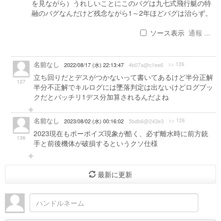
を見ながら）うれしいことにこのバグは九七式飛行艇の特
融のバグなんだけど残念ながら1～2年ほどバグは治らず。
ソース表示
通報 ...
名前なし
>> 126
2022/08/17 (水) 22:13:47
4b07a@c1ee6
立ち回りだとデスがつかないって書いてあるけど半分正解
127
半分不正解でキルログには墜落判定は出ないけどログブッ
クだとバッチリ1デス分加算されるんだよね
名前なし
>> 126
2023/08/02 (水) 00:16:02
5bdb6@243e3
2023現在もポーポイズ現象が酷く、必ず離水時に前方銃
136
手と前後機体が破損するというクソ仕様
最新に更新