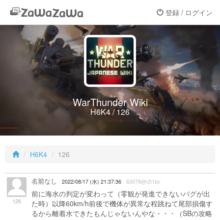
登録 / ログイン
WarThunder Wiki
H6K4 / 126
H6K4
126
名前なし
2022/08/17 (水) 21:37:36
63079@c51bc
前に海水の判定が変わって（零観が発進できないバグが出
126
た時）以降60km/h前後で機体が異常な程跳ねて尾部損傷す
るから離着水できたもんじゃないんやな・・・（SBの攻略