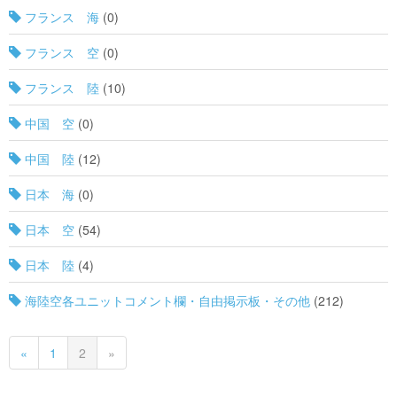
フランス 海
(0)
フランス 空
(0)
フランス 陸
(10)
中国 空
(0)
中国 陸
(12)
日本 海
(0)
日本 空
(54)
日本 陸
(4)
海陸空各ユニットコメント欄・自由掲示板・その他
(212)
«
1
2
»