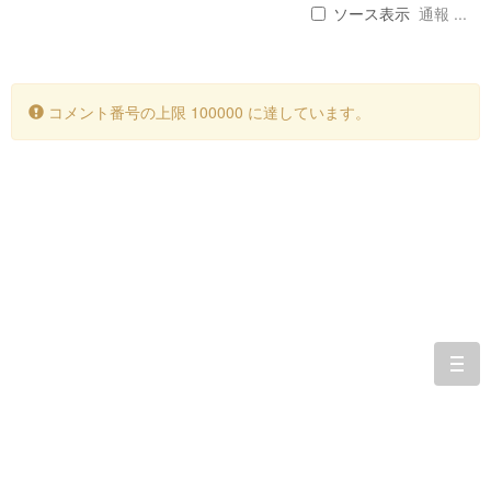
ソース表示
通報 ...
コメント番号の上限 100000 に達しています。
togg
navi