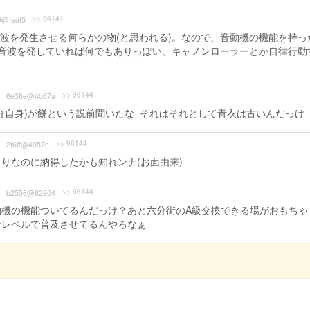
>> 96141
9@feaf5
波を発生させる何らかの物(と思われる)。なので、音動機の機能を持っ
音波を発していれば何でもありっぽい、キャノンローラーとか自律行動
>> 96144
6e38e@4b67a
分自身)が餅という説前聞いたな それはそれとして青衣は古いんだっけ
>> 96144
2f6ff@4057e
りなのに納得したかも知れンナ(お面由来)
>> 96144
b2556@82904
動機の機能ついてるんだっけ？あと六分街のA級交換できる場がおもちゃ
なレベルで普及させてるんやろなぁ