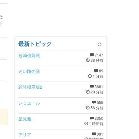
た
す
最新トピック
危局強襲戦
7147
38 秒前
迷い路の謎
89
1 分前
雑談掲示板2
3881
20 分前
レミエール
555
56 分前
星見雅
2350
1 時間前
アリア
391