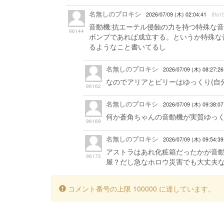
名無しのプロキシ
2026/07/09 (木) 02:04:41
8fa1
音動機:抗エーテル侵蝕の力を持つ特殊な音
96144
ボンプであれば成立する。というか特殊な
るようなこと書いてるし
名無しのプロキシ
2026/07/09 (木) 08:27:26
なのでアリアとビリーはゆっくり(自
96162
名無しのプロキシ
2026/07/09 (木) 09:38:07
何か蒼角ちゃんの音動機が実質ゆっく
96169
名無しのプロキシ
2026/07/09 (木) 09:54:39
アストラはあれ化粧箱だったかが音
96175
屋？だし急なホロウ災害でも大丈夫
コメント番号の上限 100000 に達しています。