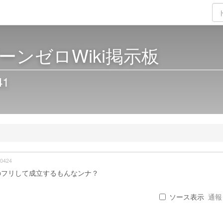
ーンゼロWiki掲示板
41
0424
のフリして成立するもんなンナ？
ソース表示
通報 .