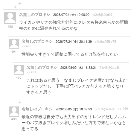
名無しのプロキシ
2026/07/24 (金) 19:08:00
ef2c6@2ed07
ライカンやリナの強化方針的にクレタも将来何らかの新機
490
軸のために温存されてるのかな
名無しのプロキシ
2026/07/24 (金) 20:11:39
e4b9a@56e75
>> 490
491
性能尖りすぎてて調整に困ってるだけ説を推したい
名無しのプロキシ
2026/08/05 (水) 16:33:21
7fb48@3ae3f
>> 491
492
これはあると思う なまじブレイク速度だけなら未だ
にトップだし 下手にPTバフとか与えると強くなり
すぎると思う
名無しのプロキシ
>> 490
2026/08/05 (水) 18:59:53
3637b@ef4eb
最近の撃破は自分でも火力出すのがトレンドだしノルム
493
ーのバフ抜きブレイク増しみたいな方向で来ないかなと
思ってる