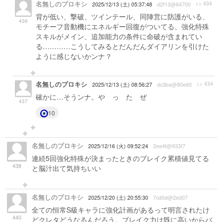
名無しのプロキシ
>> 434
2025/12/13 (土) 05:37:48
d2f13@64700
背が低い、撃破、ツインテール、同陣営に防護がいる、
436
モチーフ音動機にエネルギー回復がついてる、強化特殊
スキルがメイン、追加能力の条件に命破が含まれてい
る…………こうしてみるとだんだんダイアリンを引けた
ように感じないかンナ？
名無しのプロキシ
>> 434
2025/12/13 (土) 08:56:27
dc3ba@90e60
確かに…そうンナ。や っ た ぜ
437
10
名無しのプロキシ
2025/12/16 (火) 09:52:24
2ee4f@933f7
連続5回強化特殊が決まったときのブレイク累積値見てる
438
と脳汁出て気持ちいい
名無しのプロキシ
2025/12/20 (土) 20:55:30
7cd0d@2ed07
全ての恒常S級キャラに強化計画があるって明言されたけ
440
どクレタどうなるんだろう。ブレイク力は既に高いからバ