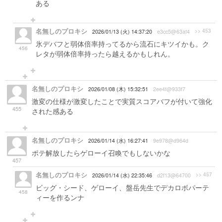
ある
名無しのプロキシ
>> 453
2026/01/13 (火) 14:37:20
e3cc5@63af4
氷デバフと弱体倍率持ってるから流石にキツイかも。ク
456
レタが弱体倍率持ったら越えるかもしれん。
名無しのプロキシ
2026/01/08 (木) 15:32:51
2ee4f@933f7
激変の仕様が激変したことで実質スコアバフが付いて強化
455
された感ある
名無しのプロキシ
2026/01/14 (水) 16:27:41
9e978@d964d
ポテ解放したらゲローイ召喚でもしないかな
457
名無しのプロキシ
>> 457
2026/01/14 (水) 22:35:46
d2f13@64700
ビッグ・シード、ゲローイ、盤岳先生でデカロボパーテ
458
ィーを作るンナ