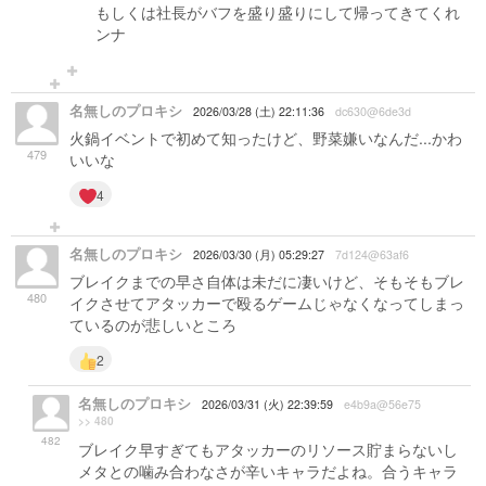
もしくは社長がバフを盛り盛りにして帰ってきてくれ
ンナ
名無しのプロキシ
2026/03/28 (土) 22:11:36
dc630@6de3d
火鍋イベントで初めて知ったけど、野菜嫌いなんだ...かわ
479
いいな
4
名無しのプロキシ
2026/03/30 (月) 05:29:27
7d124@63af6
ブレイクまでの早さ自体は未だに凄いけど、そもそもブレ
480
イクさせてアタッカーで殴るゲームじゃなくなってしまっ
ているのが悲しいところ
2
名無しのプロキシ
2026/03/31 (火) 22:39:59
e4b9a@56e75
>> 480
482
ブレイク早すぎてもアタッカーのリソース貯まらないし
メタとの噛み合わなさが辛いキャラだよね。合うキャラ