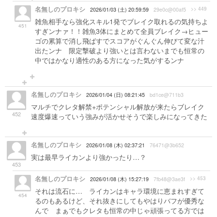
名無しのプロキシ
>> 449
2026/01/03 (土) 20:59:59
29e0c@00af5
雑魚相手なら強化スキル1発でブレイク取れるの気持ちよ
451
すぎンナァ！！雑魚3体にまとめて全員ブレイク→ヒュー
ゴの累算で消し飛ばすでスコアがぐんぐん伸びて変な汁
出たンナ 限定撃破より強いとは言わないまでも恒常の
中ではかなり適性のある方になった気がするンナ
名無しのプロキシ
2026/01/04 (日) 08:21:45
bd1ce@711b3
マルチでクレタ解禁+ポテンシャル解放が来たらブレイク
452
速度爆速っていう強みが活かせそうで楽しみになってきた
名無しのプロキシ
2026/01/08 (木) 02:37:21
76471@3b652
実は最早ライカンより強かったり…？
453
名無しのプロキシ
>> 453
2026/01/08 (木) 15:27:19
7fb48@3ae3f
それは流石に… ライカンはキャラ環境に恵まれすぎて
454
るのもあるけど、それ抜きにしてもやはりバフが優秀な
んで まぁでもクレタも恒常の中じゃ頑張ってる方では