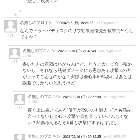
悲しい現実ンナ
名無しのプロキシ
2026/02/15 (日) 19:24:33
1717c@e3353
なんでドライバディスクのサブ効果最優先が攻撃力%なん
461
ですか？
名無しのプロキシ
2026/02/15 (日) 21:48:49
e4b9a@56e75
>> 461
462
書いた人の意図はわからんけど、どうせ大して会心積め
ないし、それなら熱傷ダメージにも恩恵ある攻撃%の方
が上ってことなのかな？実際は会心率50%あればあとは
誤差でしかないと思うけど
名無しのプロキシ
2026/02/15 (日) 22:57:39
ca220@75b37
>> 462
464
直ぐ上に書いてある”倍率が高いのも魅力～”とも噛み
合ってないし会心＞攻撃で書き直していいんじゃな
い？熱傷考えるなら5番も攻撃にするはずだし
名無しのプロキシ
2026/02/16 (月) 00:12:25
e4b9a@56e75