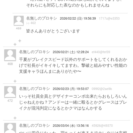
それらにも対応した表なのかもしれませんね
名無しのプロキシ
2026/02/22 (日) 19:56:39
1717c@e3353
>> 462
469
皆さんありがとうございます
名無しのプロキシ
2026/02/21 (土) 12:28:24
ef440@fef39
千夏がブレイクスピード以外のサポートをしてくれるおか
468
げで社長がイキイキしてますわ。撃破と組みやすい性能の
支援キャラほんまにありがたや〜
名無しのプロキシ
2026/02/23 (月) 19:53:07
099f2@2ae9b
いっそ社員全員とデザイナーコンボ出来たらおもしろいん
472
じゃねえかね？アンドーは一緒に殴るとかグレースはブレ
イクが混沌判定になるとかクマはなんかする
名無しのプロキシ
2026/03/04 (水) 13:56:16
45926@49370
ついに四凸になった 羽ちゃんが来るまでクレタには妄想