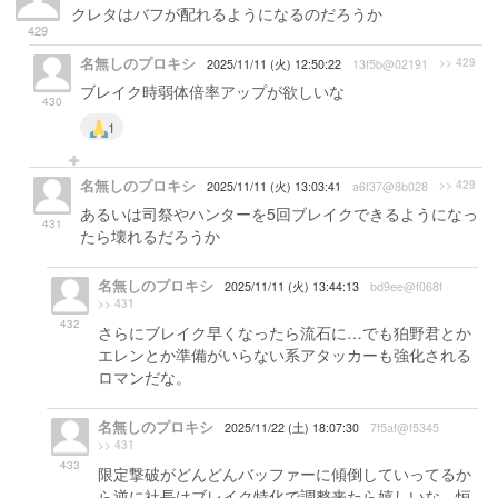
クレタはバフが配れるようになるのだろうか
429
名無しのプロキシ
>> 429
2025/11/11 (火) 12:50:22
13f5b@02191
ブレイク時弱体倍率アップが欲しいな
430
1
名無しのプロキシ
>> 429
2025/11/11 (火) 13:03:41
a6f37@8b028
あるいは司祭やハンターを5回ブレイクできるようになっ
431
たら壊れるだろうか
名無しのプロキシ
2025/11/11 (火) 13:44:13
bd9ee@f068f
>> 431
432
さらにブレイク早くなったら流石に…でも狛野君とか
エレンとか準備がいらない系アタッカーも強化される
ロマンだな。
名無しのプロキシ
2025/11/22 (土) 18:07:30
7f5af@f5345
>> 431
433
限定撃破がどんどんバッファーに傾倒していってるか
ら逆に社長はブレイク特化で調整来たら嬉しいな、恒