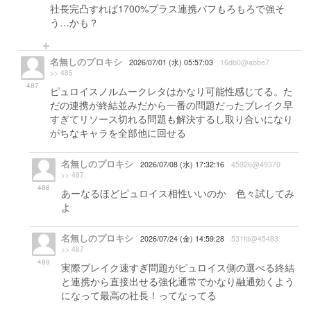
社長完凸すれば1700%プラス連携バフもろもろで強そ
う…かも？
名無しのプロキシ
2026/07/01 (水) 05:57:03
16db0@abbe7
>> 485
487
ピュロイスノルムークレタはかなり可能性感じてる。た
だの連携が終結並みだから一番の問題だったブレイク早
すぎてリソース切れる問題も解決するし取り合いになり
がちなキャラを全部他に回せる
名無しのプロキシ
2026/07/08 (水) 17:32:16
45926@49370
>> 487
488
あーなるほどピュロイス相性いいのか 色々試してみ
よ
名無しのプロキシ
2026/07/24 (金) 14:59:28
531fd@45483
>> 487
489
実際ブレイク速すぎ問題がピュロイス側の選べる終結
と連携から直接出せる強化通常でかなり融通効くよう
になって最高の社長！ってなってる