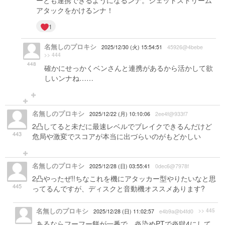
ーとも連携できるようになるンナ。ジェットストリーム
アタックをかけるンナ！
1
名無しのプロキシ
2025/12/30 (火) 15:54:51
45926@4bebe
>> 444
448
確かにせっかくベンさんと連携があるから活かして欲
しいンナね……
名無しのプロキシ
2025/12/22 (月) 10:10:06
2ee4f@933f7
2凸してると未だに最速レベルでブレイクできるんだけど
443
危局や激変でスコアが本当に出づらいのがもどかしい
名無しのプロキシ
2025/12/28 (日) 03:55:41
0dec6@7978f
2凸やったぜ!!ちなこれを機にアタッカー型やりたいなと思
445
ってるんですが、ディスクと音動機オススメあります?
名無しのプロキシ
>> 445
2025/12/28 (日) 11:02:57
e4b9a@b4fd0
あるならフーフー餅が一番で、炎染めPTで炎獄4にして