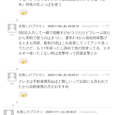
化）特殊の生ぶっぱを使う
1
名無しのプロキシ
>> 425
2025/11/06 (木) 03:08:15
e4b9a@353fb
5段目入力して一瞬で指離すのがコツだけどフレーム技だ
427
から実戦で使うのはきつい。通常2･4から強化特殊繋げ
るときも同様。最初の頃はこれ改善してってアンケ送っ
てたけど、もう1年経ったし諦めて他の技使ってる、エネ
ルギー使いたくない時は攻撃待って回避反撃とか
1
名無しのプロキシ
>> 425
2025/11/06 (木) 05:05:21
50877@939f3
クレタは手動連携死ぬほど難しいって以前にも言われて
428
たから自動連携の方がおすすめ
1
名無しのプロキシ
2025/11/11 (火) 09:30:21
d1fab@83a5a