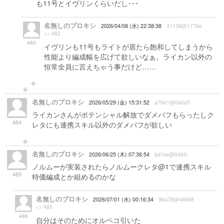
も11号とイヴリンくらいだし･･･
名無しのプロキシ
2026/04/08 (水) 22:38:38
31138@1776e
>> 482
483
イヴリンも11号もライトが居たら飽和してしまうから
性能より編成幅を広げて欲しいなぁ。ライカン以外の
恒常全員に言えちゃう事だけど……
名無しのプロキシ
2026/05/29 (金) 15:31:52
a76e1@0a0a5
ライカンさんがポテンシャル解放でダメバフもらったしク
484
レタにも連携スキル以外のダメバフが欲しい
名無しのプロキシ
2026/06/25 (木) 07:36:54
bd1ce@046fc
ノルムーが実装されたらノルムークレタ@1で連携スキル
485
特価編成とか組めるのかな
名無しのプロキシ
2026/07/01 (水) 00:16:34
9ba78@44698
>> 485
486
自分はそのためにオルペコ引いた