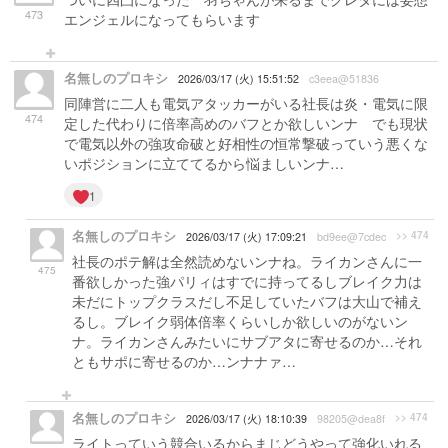
473
エンジェルになってもらいます
名無しのプロキシ
2026/03/17 (火) 15:51:52
c3eea@51836
同陣営に二人も電気アタッカーがいる社長は炎・電気に限
474
定した代わりに倍率高めのバフとか欲しいンナ でも現状
で電気以外の強攻命破と好相性の恒常撃破っていう悪くな
いポジションに立ててるから悩ましいンナ…
1
名無しのプロキシ
>> 474
2026/03/17 (火) 17:09:21
bd9ee@7cdec
社長のポテ解は全然読めないンナね。ライカンさんに一
475
番欲しかった強パリィはすでに持ってるしブレイク力は
未だにトップクラスだし不足していたバフは大山で補え
るし。ブレイク弱体倍率くらいしか欲しいのがないン
ナ。ライカンさんみたいにサブアタに寄せるのか…それ
ともサポに寄せるのか…ンナナァ…
名無しのプロキシ
>> 474
2026/03/17 (火) 18:10:39
98205@dea8f
ライトっていう競合いるからまじどうやって強化いれる