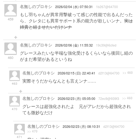
名無しのプロキシ
2026/02/04 (水) 07:50:31
1b267@64700
もし羽ちゃんが異常用撃破って感じの性能で出るんだった
459
ら、クレタにも異常サポート系の能力が欲しいンナ。
実は
姉貴と組ませたいだけンナ
名無しのプロキシ
2026/02/06 (金) 11:55:32
19c39@6cfed
グレースみたいな半端な強化受けるくらいなら後回し組の
460
がまだ希望があるというね
名無しのプロキシ
>> 460
2026/02/15 (日) 22:40:41
d2f13@64700
実際そうだからなんとも言えンナ……
463
名無しのプロキシ
>> 460
2026/02/23 (月) 05:05:00
72ec9@939f3
グレースは超強化されたよ 元がアレだから超強化され
470
ても微妙なだけ
名無しのプロキシ
2026/02/23 (月) 08:10:31
d2f13@64700
>> 470
471