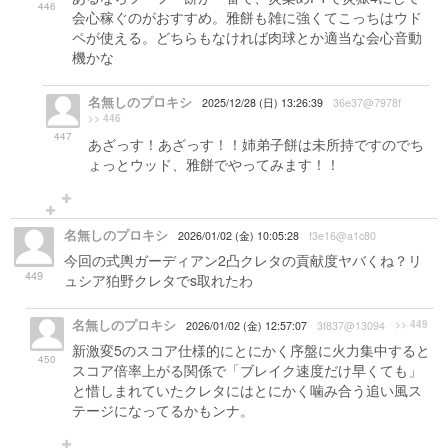
446
会心稼ぐのがおすすめ。雅餅も雑に強くてこっちはウド
ペが使える。どちらもなければ肉球とか適当な会心音動
機かな
名無しのプロキシ
2025/12/28 (日) 13:26:39
36e37@7978f
>> 446
447
あざっす！あざっす！！姉弟子餅は未所持ですのでち
ょっとウッド、雅餅でやってみます！！
名無しのプロキシ
2026/01/02 (金) 10:05:28
f3e16@a1c80
今回の式輿ガーディアン2凸クレタの貢献度ヤバくね？リ
449
ュシア狛野クレタでs取れたわ
名無しのプロキシ
>> 449
2026/01/02 (金) 12:57:07
3f837@13094
新激変5のスコア仕様的にとにかく序盤に火力集中すると
450
スコア倍率上がる関係で「ブレイク速度だけ早くても」
と惜しまれていたクレタにはとにかく噛み合う追い風ス
テージになってるかもンナ。