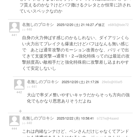
フ貰えるのかな？けどバフ撒けるクレタとか恒常に許され
ていいスペックなのか
名無しのプロキシ
2025/12/20 (土) 21:16:27
修正
e68f3@bde72
>> 440
441
自身の火力伸ばす感じのかもしれない、ダイアリンくら
い火力出てブレイクも爆速だけどバフはなんも無い感じ
で あとは通常攻撃のモーション改善かな、パリィで出
てきて支援突撃→通常1・2→強化特殊ってのは最近の攻
撃頻度高い敵相手だと強化特殊前に攻撃差し込まれやす
くて安定しないし
名無しのプロキシ
2025/12/20 (土) 21:17:26
29e0c@00af5
>> 441
442
大山で率ダメ整いやすいキャラだからそっち方向の強
化でもかなり恩恵ありそうだよね
名無しのプロキシ
2025/12/22 (月) 10:58:41
b727e@4aaed
>> 440
444
これは内緒なンナけど、ベンさんだけじゃなくてアンド