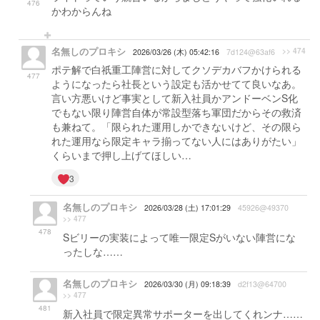
476
かわからんね
名無しのプロキシ
>> 474
2026/03/26 (木) 05:42:16
7d124@63af6
ポテ解で白祇重工陣営に対してクソデカバフかけられる
477
ようになったら社長という設定も活かせてて良いなあ。
言い方悪いけど事実として新入社員かアンドーベンS化
でもない限り陣営自体が常設型落ち軍団だからその救済
も兼ねて。「限られた運用しかできないけど、その限ら
れた運用なら限定キャラ揃ってない人にはありがたい」
くらいまで押し上げてほしい…
3
名無しのプロキシ
2026/03/28 (土) 17:01:29
45926@49370
>> 477
478
Sビリーの実装によって唯一限定Sがいない陣営にな
ったしな……
名無しのプロキシ
2026/03/30 (月) 09:18:39
d2f13@64700
>> 477
481
新入社員で限定異常サポーターを出してくれンナ……