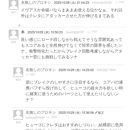
名無しのプロキシ
>> 419
2025/10/28 (火) 21:04:23
e4b9a@353fb
イヴアスか命破パならまあまあ使える位かなぁ。それ以
421
外はクレタにアタッカーさせた方が伸びるまである
木
>> 419
2025/10/29 (水) 10:50:23
2ee4f@933f7
良い感じにローテ回しながら戦えてそうな雰囲気あって
422
もスコアみると全然伸びてなくて恒常の限界を感じたン
ナ。衝撃特化だったからブレイク回数考慮しながらアタ
ッカー型にも挑戦してみるンナ
名無しのプロキシ
2025/10/29 (水) 14:23:02
006f3@1f969
>> 422
423
逆にブレイクのしやすさに注目するなら、コアパの連
携バフすら投げ出して、ヒューゴの超火力を欲しい時
に確実に使うためのパーツとして使えたりしないン
ナ？
名無しのプロキシ
2025/10/29 (水) 15:36:06
修正
>> 422
bd9ee@f068f
424
ヒューゴにクレタはおすすめしづらい…結構前に危局