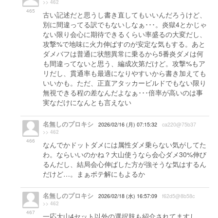
>> 462
465
古い記述だと思うし書き直してもいいんだろうけど、
別に間違ってる訳でもないしなぁ･･･。炎獄4とかじゃ
ない限り会心に期待できるくらい率盛るの大変だし、
攻撃%で地味に火力伸ばすのが安定な気もする。あと
ダメバフは普通に状態異常に乗るから5番炎ダメは何
も間違ってないと思う、編成次第だけど。攻撃%もア
リだし、貫通率も最適になりやすいから書き加えても
いいかも。ただ、正直アタッカービルドでもない限り
無視できる程の差なんだよなぁ･･･倍率が高いのは事
実なだけになんとも言えない
名無しのプロキシ
2026/02/16 (月) 07:15:32
ca220@75b37
>> 462
466
なんでかドットダメには属性ダメ乗らない気がしてた
わ。ならいいのかね？大山使うなら会心ダメ30%伸び
るんだし、結局会心伸ばした方が強そうな気はするん
だけど…。まぁポテ解にもよるか
名無しのプロキシ
2026/02/18 (水) 16:57:09
f62d5@8b58c
>> 462
467
一応大山4セット以外の選択肢も紹介されてますし、