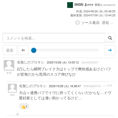
SNSN
sanasuno
管理人
作成: 2024/06/26 (水) 00:48:55
最終更新: 2024/07/09 (火) 13:44:25
ソース表示
通報 ...
最新
名無しのプロキシ
2025/10/28 (火) 13:05:12
2ee4f@933f7
2凸したら瞬間ブレイク力はトップで爽快感あるけどバフ
419
が皆無だから危局のスコア伸びなひ
名無しのプロキシ
>> 419
2025/10/28 (火) 18:38:47
006f3@891f4
大山＋連携バフでイヴに持ってくくらいだからな…イヴ
420
愛好家としては凄い助かってるけど…
1