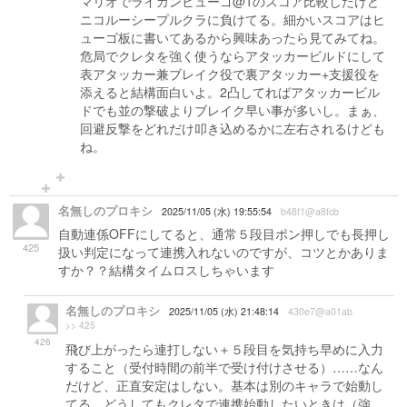
マリオでライカンヒューゴ@1のスコア比較したけど
ニコルーシープルクラに負けてる。細かいスコアはヒ
ューゴ板に書いてあるから興味あったら見てみてね。
危局でクレタを強く使うならアタッカービルドにして
表アタッカー兼ブレイク役で裏アタッカー+支援役を
添えると結構面白いよ。2凸してればアタッカービル
ドでも並の撃破よりブレイク早い事が多いし。まぁ、
回避反撃をどれだけ叩き込めるかに左右されるけども
ね。
名無しのプロキシ
2025/11/05 (水) 19:55:54
b48f1@a8fcb
自動連係OFFにしてると、通常５段目ポン押しでも長押し
425
扱い判定になって連携入れないのですが、コツとかありま
すか？？結構タイムロスしちゃいます
名無しのプロキシ
2025/11/05 (水) 21:48:14
430e7@a01ab
>> 425
426
飛び上がったら連打しない＋５段目を気持ち早めに入力
すること（受付時間の前半で受け付けさせる）……なん
だけど、正直安定はしない。基本は別のキャラで始動し
てる。どうしてもクレタで連携始動したいときは（強