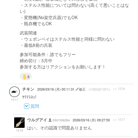
・ステルス性能については問わない(高くて悪いことはな
い)
・変態機(No架空兵器)でもOK
・既存機でもOK
武装関連
・ウェポンベイはステルス性能と同様に問わない
・最低8発の兵装
参加可能条件：誰でもフリー
締め切り：3月中
参加する方はリアクションをお願いします！
8
チキン
>> 1516
2026/03/16 (月) 00:11:31
修正
c7d82@7d51c
ﾔﾘﾏｽﾈｪ!
1517
質問
ウルグアイ
>> 1517
0301fc62be
2026/03/16 (月) 09:27:50
はい。その認識で問題ありません
1518