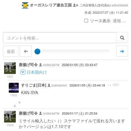
オーガスレリア連合王国
adfe20bbb8
二代目管理人(交代済み)
作成: 2022/07/27 (水) 11:21:40
ソース表示
通報 ...
最新
唐揚げ司令
0c5b03d7fd
2026/01/05 (月) 23:43:47
日本国向け
1501
すりごま[日本]
>> 1501
b28fc8efe0
2026/01/05 (月) 23:44:18
KAN-SYA
1502
唐揚げ司令
0c5b03d7fd
2026/01/17 (土) 21:25:54
ミサイル輸入したい（）スケマファイルで送れる方います
1503
か？バージョンは1.7.10です