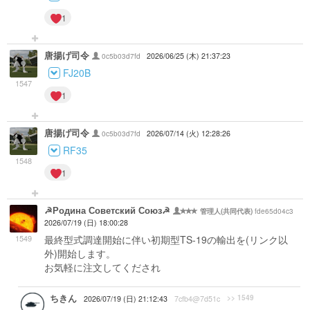
1
唐揚げ司令
0c5b03d7fd
2026/06/25 (木) 21:37:23
FJ20B
1547
1
唐揚げ司令
0c5b03d7fd
2026/07/14 (火) 12:28:26
RF35
1548
1
☭Родина Советский Союз☭
fde65d04c3
管理人(共同代表)
2026/07/19 (日) 18:00:28
1549
最終型式調達開始に伴い初期型TS-19の輸出を(リンク以
外)開始します。
お気軽に注文してくだされ
ちきん
>> 1549
2026/07/19 (日) 21:12:43
7cfb4@7d51c