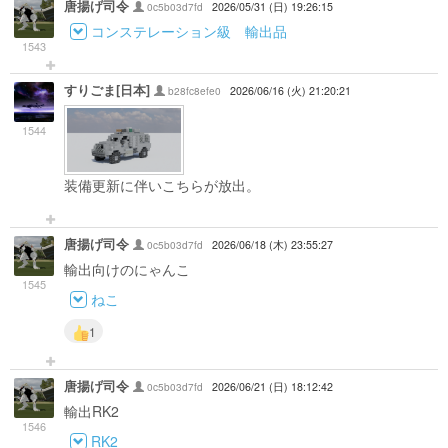
唐揚げ司令
0c5b03d7fd
2026/05/31 (日) 19:26:15
コンステレーション級 輸出品
1543
すりごま[日本]
b28fc8efe0
2026/06/16 (火) 21:20:21
1544
装備更新に伴いこちらが放出。
唐揚げ司令
0c5b03d7fd
2026/06/18 (木) 23:55:27
輸出向けのにゃんこ
1545
ねこ
1
唐揚げ司令
0c5b03d7fd
2026/06/21 (日) 18:12:42
輸出RK2
1546
RK2