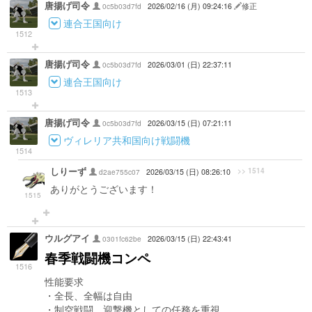
唐揚げ司令
0c5b03d7fd
2026/02/16 (月) 09:24:16
修正
連合王国向け
1512
唐揚げ司令
0c5b03d7fd
2026/03/01 (日) 22:37:11
連合王国向け
1513
唐揚げ司令
0c5b03d7fd
2026/03/15 (日) 07:21:11
ヴィレリア共和国向け戦闘機
1514
しりーず
>> 1514
d2ae755c07
2026/03/15 (日) 08:26:10
ありがとうございます！
1515
ウルグアイ
0301fc62be
2026/03/15 (日) 22:43:41
春季戦闘機コンペ
1516
性能要求
・全長、全幅は自由
・制空戦闘、迎撃機としての任務を重視