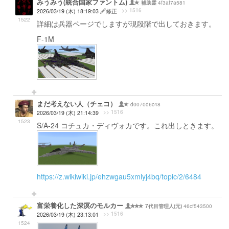
みうみう(統合国家ファントム)
4f3af7a581
補助霊
>> 1516
2026/03/19 (木) 18:19:03
修正
1522
詳細は兵器ページでしますが現段階で出しておきます。
F-1M
まだ考えない人（チェコ）
d0070d6c48
>> 1516
2026/03/19 (木) 21:14:39
1523
S/A-24 コチュカ・ディヴォカです。これ出しときます。
https://z.wikiwiki.jp/ehzwgau5xmlyj4bq/topic/2/6484
富栄養化した深溟のモルカー
46cf543500
7代目管理人(元)
>> 1516
2026/03/19 (木) 23:13:01
1524