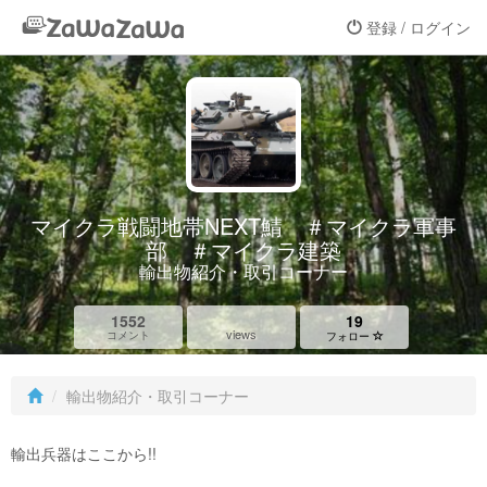
登録 / ログイン
マイクラ戦闘地帯NEXT鯖 ＃マイクラ軍事
部 ＃マイクラ建築
輸出物紹介・取引コーナー
1552
19
views
コメント
フォロー
輸出物紹介・取引コーナー
輸出兵器はここから!!