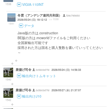
1538
VIGIA-110INT
冬雲（アンデシア連邦共和国）
f39c795650
>> 1538
2026/05/24 (日) 18:12:12
1541
データ
Java版の方は.construction
BE版の方は.mcworldファイルをご利用ください
全国家輸出可能です
採用された方は国名と購入隻数を書いていってください
～
唐揚げ司令
0c5b03d7fd
2026/05/24 (日) 14:56:33
輸出向けトムキャット
1540
唐揚げ司令
0c5b03d7fd
2026/05/27 (水) 21:37:07
輸出向けJ10
1542