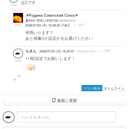
ほCです
1550
☭Родина Советский Союз☭
fde65d04c3
管理人(共同代表)
>> 1550
1551
2026/07/20 (月) 15:38:30
修正
何両いります？
あと画像()か設定かをお選びください
ちきん
>> 1550
2026/07/20 (月) 16:25:37
bb0af@7d51c
11両/設定でお願いします！
1552
1
ツリー表示
タイムライン
最新に更新