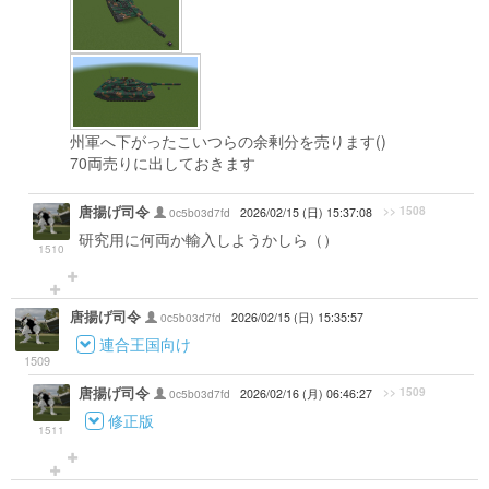
州軍へ下がったこいつらの余剰分を売ります()
70両売りに出しておきます
唐揚げ司令
>> 1508
0c5b03d7fd
2026/02/15 (日) 15:37:08
研究用に何両か輸入しようかしら（）
1510
唐揚げ司令
0c5b03d7fd
2026/02/15 (日) 15:35:57
連合王国向け
1509
唐揚げ司令
>> 1509
0c5b03d7fd
2026/02/16 (月) 06:46:27
修正版
1511