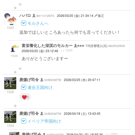
ハバロ
9e11c12870
2026/03/20 (金) 21:34:14
修正
モルさんへ
1525
追加でほしいところあったら何でも言ってください！
富栄養化した深溟のモルカー
46cf543500
7代目管理人(元)
>> 1525
2026/03/20 (金) 23:12:46
1526
ありがとうございますー
唐揚げ司令
0c5b03d7fd
2026/03/25 (水) 20:47:11
連合王国向け
1528
1
唐揚げ司令
0c5b03d7fd
2026/04/18 (土) 13:43:45
イベリア帝国向け
1533
唐揚げ司令
>> 1533
0c5b03d7fd
2026/04/20 (月) 18:55:26