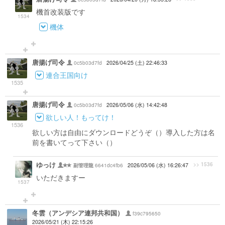
機首改装版です
1534
機体
唐揚げ司令
0c5b03d7fd
2026/04/25 (土) 22:46:33
連合王国向け
1535
唐揚げ司令
0c5b03d7fd
2026/05/06 (水) 14:42:48
欲しい人！もってけ！
1536
欲しい方は自由にダウンロードどうぞ（）導入した方は名
前を書いてって下さい（）
ゆっけ
>> 1536
6641dc4fb6
2026/05/06 (水) 16:26:47
副管理龍
いただきますー
1537
冬雲（アンデシア連邦共和国）
f39c795650
2026/05/21 (木) 22:15:26