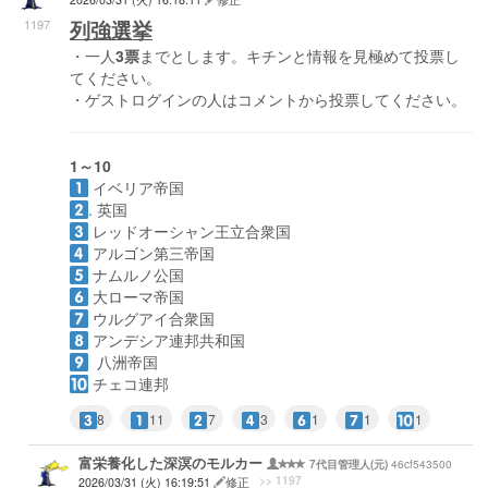
1197
列強選挙
・一人
3票
までとします。キチンと情報を見極めて投票し
てください。
・ゲストログインの人はコメントから投票してください。
1～10
イベリア帝国
. 英国
レッドオーシャン王立合衆国
アルゴン第三帝国
ナムルノ公国
大ローマ帝国
ウルグアイ合衆国
アンデシア連邦共和国
八洲帝国
チェコ連邦
8
11
7
3
1
1
1
富栄養化した深溟のモルカー
46cf543500
7代目管理人(元)
>> 1197
2026/03/31 (火) 16:19:51
修正