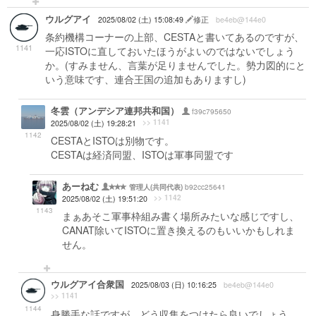
ウルグアイ
2025/08/02 (土) 15:08:49
修正
be4eb@144e0
条約機構コーナーの上部、CESTAと書いてあるのですが、
1141
一応ISTOに直しておいたほうがよいのではないでしょう
か。(すみません、言葉が足りませんでした。勢力図的にと
いう意味です、連合王国の追加もありますし)
冬雲（アンデシア連邦共和国）
f39c795650
>> 1141
2025/08/02 (土) 19:28:21
1142
CESTAとISTOは別物です。
CESTAは経済同盟、ISTOは軍事同盟です
あーねむ
b92cc25641
管理人(共同代表)
>> 1142
2025/08/02 (土) 19:51:20
1143
まぁあそこ軍事枠組み書く場所みたいな感じですし、
CANAT除いてISTOに置き換えるのもいいかもしれま
せん。
ウルグアイ合衆国
2025/08/03 (日) 10:16:25
be4eb@144e0
>> 1141
1144
身勝手な話ですが、どう収集をつけたら良いでしょう