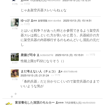
46cf543500
2025/10/13 (月) 15:12:31
7代目管理人(元)
>> 1172
1175
じゃあ架空兵器スレいらねぇな
ゆっけ
6641dc4fb6
2025/10/13 (月) 15:14:51
副管理龍
>> 1172
1176
とはいえ戦争？があった時とか参照できるよう架空兵
器スレは残しといた方が良いかと思う。兵器紹介の方
に架空兵器の内容移行するのもめんどいし混乱の元だ
し
唐揚げ司令
>> 1172
0c5b03d7fd
2025/10/13 (月) 15:15:01
性能上限がF22になりそう（）
1177
まだ考えない人（チェコ）
d0070d6c48
>> 1172
2025/10/13 (月) 21:31:24
1178
「条約兵器」だと分かりにくいので架空兵器のままで
いいような気が
富栄養化した深溟のモルカー
46cf543500
7代目管理人(元)