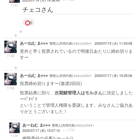
2025/07/14 (月) 14:36:40
1131
チェコさん
5
あーねむ
b92cc25641
2025/07/15 (火) 11:03:08
管理人(共同代表)
意外と早く投票されているので明後日あたりに締め切りま
1132
すー
あーねむ
b92cc25641
2025/07/17 (木) 15:25:06
管理人(共同代表)
投票締め切りますー(激遅2回目)
1133
投票結果に則り、
次期鯖管理人はモルさん
に決定しました
ーﾊﾟﾁﾊﾟﾁ
ということで管理人権限を委譲します。みなさんご協力あ
りがとうございました！
あーねむ
b92cc25641
管理人(共同代表)
>> 1133
2025/07/17 (木) 15:27:10
1134
権限委任の必要なかった()