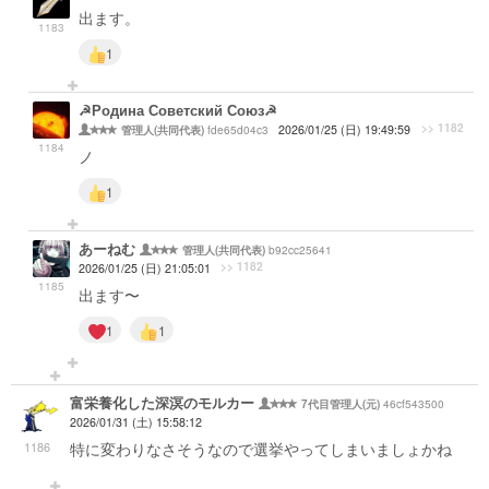
出ます。
1183
1
☭Родина Советский Союз☭
>> 1182
fde65d04c3
2026/01/25 (日) 19:49:59
管理人(共同代表)
1184
ノ
1
あーねむ
b92cc25641
管理人(共同代表)
>> 1182
2026/01/25 (日) 21:05:01
1185
出ます〜
1
1
富栄養化した深溟のモルカー
46cf543500
7代目管理人(元)
2026/01/31 (土) 15:58:12
1186
特に変わりなさそうなので選挙やってしまいましょかね