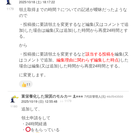
2025/10/18 (土) 18:17:22
1179
領土取得までの時間？についての記述が曖昧だったような
ので
・投稿後に要請領土を変更するなど編集(又はコメントで追
加)した場合は編集(又は追加)した時間から再度24時間とす
る。
から
・投稿後に要請領土を変更するなど
該当する投稿を
編集(又
はコメントで追加。
編集理由に関わらず編集した時点
)した
場合は編集(又は追加)した時間から再度24時間とする。
に変更します。
11
富栄養化した深溟のモルカー
46cf543500
7代目管理人(元)
>> 1179
2025/10/19 (日) 12:55:48
1180
追加して、
領土申請をして
・24時間経過
・
をもらっている