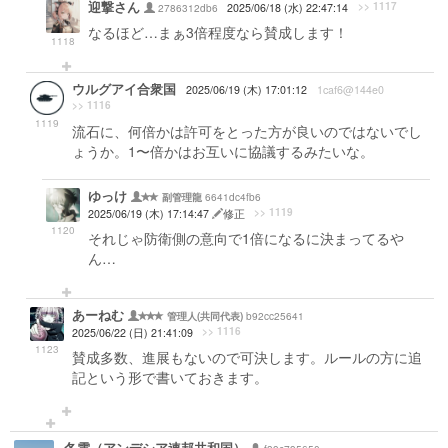
迎撃さん
>> 1117
2786312db6
2025/06/18 (水) 22:47:14
なるほど…まぁ3倍程度なら賛成します！
1118
ウルグアイ合衆国
2025/06/19 (木) 17:01:12
1caf6@144e0
>> 1116
1119
流石に、何倍かは許可をとった方が良いのではないでし
ょうか。1〜倍かはお互いに協議するみたいな。
ゆっけ
6641dc4fb6
副管理龍
>> 1119
2025/06/19 (木) 17:14:47
修正
1120
それじゃ防衛側の意向で1倍になるに決まってるや
ん…
あーねむ
b92cc25641
管理人(共同代表)
>> 1116
2025/06/22 (日) 21:41:09
1123
賛成多数、進展もないので可決します。ルールの方に追
記という形で書いておきます。