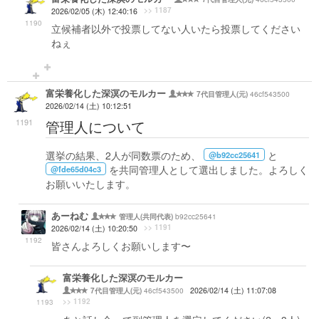
>> 1187
2026/02/05 (木) 12:40:16
1190
立候補者以外で投票してない人いたら投票してください
ねぇ
富栄養化した深溟のモルカー
46cf543500
7代目管理人(元)
2026/02/14 (土) 10:12:51
1191
管理人について
選挙の結果、2人が同数票のため、
と
@b92cc25641
を共同管理人として選出しました。よろしく
@fde65d04c3
お願いいたします。
あーねむ
b92cc25641
管理人(共同代表)
>> 1191
2026/02/14 (土) 10:20:50
1192
皆さんよろしくお願いします〜
富栄養化した深溟のモルカー
46cf543500
2026/02/14 (土) 11:07:08
7代目管理人(元)
>> 1192
1193