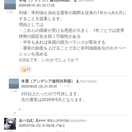
冬雲（アンデシア連邦共和国）
f39c795650
2025/06/19 (木) 22:17:25
1121
列強・準列強を決める選挙の期間を従来の1年から6カ月に
することを提案します。
理由としては
・これらの国家が受ける恩恵が大きく、1年ごとでは世界
情勢の固定化を招く可能性がある
・半年もあれば各国の国力バランスが変化する
・選挙の頻度を上げることで主に非列強国各位のモチベー
ションを高める
の3点です。いかかでしょうか？
11
冬雲（アンデシア連邦共和国）
f39c795650
>> 1121
2025/06/22 (日) 21:35:45
1122
2日以上たったので可決します。
次の選挙は2025年9月となります。
あーねむ
b92cc25641
管理人(共同代表)
2025/07/06 (日) 21:58:28
修正