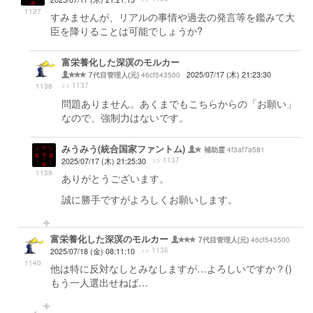
1137
すみませんが、リアルの事情や過去の発言等を鑑みて大
臣を降りることは可能でしょうか?
富栄養化した深溟のモルカー
46cf543500
2025/07/17 (木) 21:23:30
7代目管理人(元)
>> 1137
1138
問題ありません。あくまでもこちらからの「お願い」
なので、強制力はないです。
みうみう(統合国家ファントム)
4f3af7a581
補助霊
>> 1137
2025/07/17 (木) 21:25:30
1139
ありがとうございます。
誠に勝手ですがよろしくお願いします。
富栄養化した深溟のモルカー
46cf543500
7代目管理人(元)
>> 1136
2025/07/18 (金) 08:11:10
1140
他は特に反対なしとみなしますが…よろしいですか？()
もう一人選出せねば…