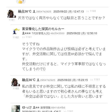
7
融点36℃
>> 1160
29547e2925
2025/09/22 (月) 12:47:13
片方ではなく両方やらなくては駄目と言うことですか？
1161
富栄養化した深溟のモルカー
46cf543500
2025/09/22 (月) 12:50:10
7代目管理人(元)
>> 1161
1162
そうですね
マイクラでの作品制作および投稿は必ずと考えていま
すが、外交活動に関しては任意or必須かで悩んでま
す。
外交活動だけにすると、マイクラ軍事部ではなくなっ
てしまうので()
融点36℃
>> 1161
29547e2925
2025/09/22 (月) 15:23:15
私の意見ですが外交に関しては私の様に不得意とする
1163
者もいると思いますので初心者さんの事なども考え
「外交は必須ではない」とした方が良いと思います
ゆっけ
6641dc4fb6
副管理龍
>> 1161
2025/09/22 (月) 16:57:18
修正