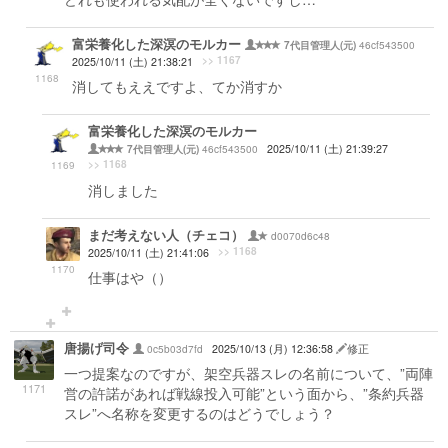
富栄養化した深溟のモルカー
46cf543500
7代目管理人(元)
>> 1167
2025/10/11 (土) 21:38:21
1168
消してもええですよ、てか消すか
富栄養化した深溟のモルカー
46cf543500
2025/10/11 (土) 21:39:27
7代目管理人(元)
>> 1168
1169
消しました
まだ考えない人（チェコ）
d0070d6c48
>> 1168
2025/10/11 (土) 21:41:06
1170
仕事はや（）
唐揚げ司令
0c5b03d7fd
2025/10/13 (月) 12:36:58
修正
一つ提案なのですが、架空兵器スレの名前について、”両陣
1171
営の許諾があれば戦線投入可能”という面から、”条約兵器
スレ”へ名称を変更するのはどうでしょう？