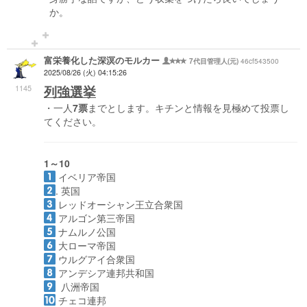
か。
富栄養化した深溟のモルカー
46cf543500
7代目管理人(元)
2025/08/26 (火) 04:15:26
1145
列強選挙
・一人
7票
までとします。キチンと情報を見極めて投票し
てください。
1～10
イベリア帝国
. 英国
レッドオーシャン王立合衆国
アルゴン第三帝国
ナムルノ公国
大ローマ帝国
ウルグアイ合衆国
アンデシア連邦共和国
八洲帝国
チェコ連邦