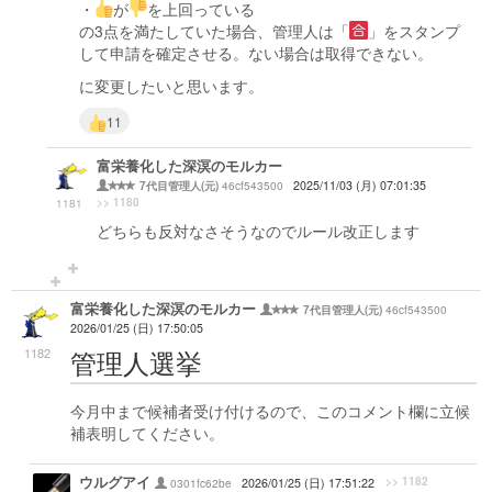
・
が
を上回っている
の3点を満たしていた場合、管理人は「
」をスタンプ
して申請を確定させる。ない場合は取得できない。
に変更したいと思います。
11
富栄養化した深溟のモルカー
46cf543500
2025/11/03 (月) 07:01:35
7代目管理人(元)
>> 1180
1181
どちらも反対なさそうなのでルール改正します
富栄養化した深溟のモルカー
46cf543500
7代目管理人(元)
2026/01/25 (日) 17:50:05
管理人選挙
1182
今月中まで候補者受け付けるので、このコメント欄に立候
補表明してください。
ウルグアイ
>> 1182
0301fc62be
2026/01/25 (日) 17:51:22