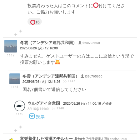
投票終わった人はこのコメントに
付けてくださ
い。ご協力お願いします
16
冬雲（アンデシア連邦共和国）
f39c795650
2025/08/26 (火) 12:16:08
1147
すみません、ゲストユーザーの方はここに返信という形で
投票お願いします
冬雲（アンデシア連邦共和国）
f39c795650
>> 1147
2025/08/26 (火) 12:16:26
1148
国名7個書いて返信してください
ウルグアイ合衆国
2025/08/26 (火) 14:00:16
修正
>> 1148
82f16@144e0
1149
投票
富栄養化した深溟のモルカー
46cf543500
7代目管理人(元)