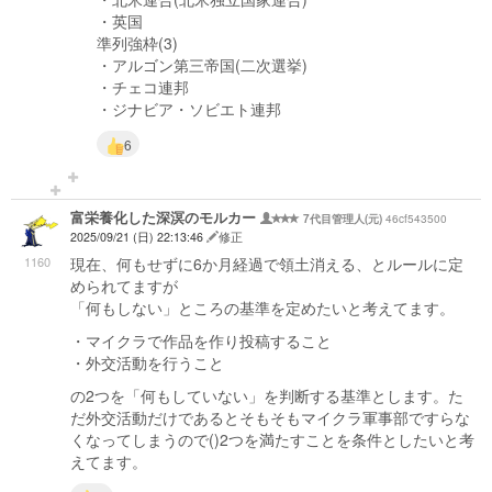
・英国
準列強枠(3)
・アルゴン第三帝国(二次選挙)
・チェコ連邦
・ジナビア・ソビエト連邦
6
富栄養化した深溟のモルカー
46cf543500
7代目管理人(元)
2025/09/21 (日) 22:13:46
修正
1160
現在、何もせずに6か月経過で領土消える、とルールに定
められてますが
「何もしない」ところの基準を定めたいと考えてます。
・マイクラで作品を作り投稿すること
・外交活動を行うこと
の2つを「何もしていない」を判断する基準とします。た
だ外交活動だけであるとそもそもマイクラ軍事部ですらな
くなってしまうので()2つを満たすことを条件としたいと考
えてます。