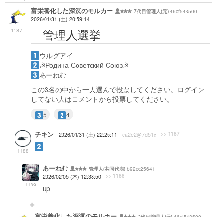
富栄養化した深溟のモルカー
46cf543500
7代目管理人(元)
2026/01/31 (土) 20:59:14
管理人選挙
1187
ウルグアイ
☭Родина Советский Союз☭
あーねむ
この3名の中から一人選んで投票してください。ログイン
してない人はコメントから投票してください。
5
4
チキン
>> 1187
2026/01/31 (土) 22:25:11
ea2e2@7d51c
1188
あーねむ
b92cc25641
管理人(共同代表)
>> 1188
2026/02/05 (木) 12:38:50
1189
up
富栄養化した深溟のモルカー
46cf543500
7代目管理人(元)