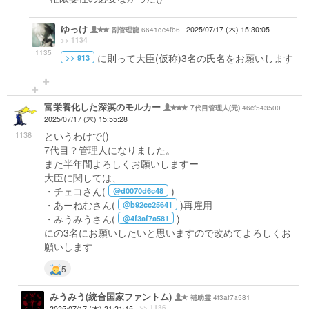
ゆっけ
6641dc4fb6
2025/07/17 (木) 15:30:05
副管理龍
>> 1134
1135
に則って大臣(仮称)3名の氏名をお願いします
>> 913
富栄養化した深溟のモルカー
46cf543500
7代目管理人(元)
2025/07/17 (木) 15:55:28
1136
というわけで()
7代目？管理人になりました。
また半年間よろしくお願いしますー
大臣に関しては、
・チェコさん(
)
@d0070d6c48
・あーねむさん(
)
再雇用
@b92cc25641
・みうみうさん(
)
@4f3af7a581
にの3名にお願いしたいと思いますので改めてよろしくお
願いします
5
みうみう(統合国家ファントム)
4f3af7a581
補助霊
>> 1136
2025/07/17 (木) 21:21:15