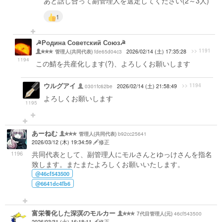
あと話し合って副管理人を選定してください(2～3人)
1
☭Родина Советский Союз☭
>> 1191
fde65d04c3
2026/02/14 (土) 17:35:28
管理人(共同代表)
1194
この鯖を共産化します(?)、よろしくお願いします
ウルグアイ
>> 1194
0301fc62be
2026/02/14 (土) 21:58:49
よろしくお願いします
1195
あーねむ
b92cc25641
管理人(共同代表)
2026/03/12 (木) 19:34:59
修正
1196
共同代表として、副管理人にモルさんとゆっけさんを指名
致します。またまたよろしくお願いいたします。
@46cf543500
@6641dc4fb6
富栄養化した深溟のモルカー
46cf543500
7代目管理人(元)
2026/03/31 (火) 16:18:11
修正