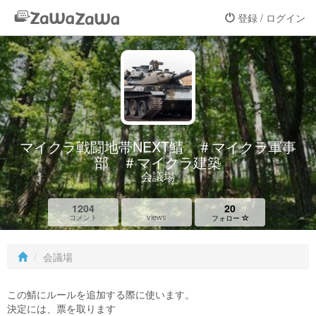
登録 / ログイン
マイクラ戦闘地帯NEXT鯖 ＃マイクラ軍事
部 ＃マイクラ建築
会議場
1204
20
views
コメント
フォロー
会議場
この鯖にルールを追加する際に使います。
決定には、票を取ります