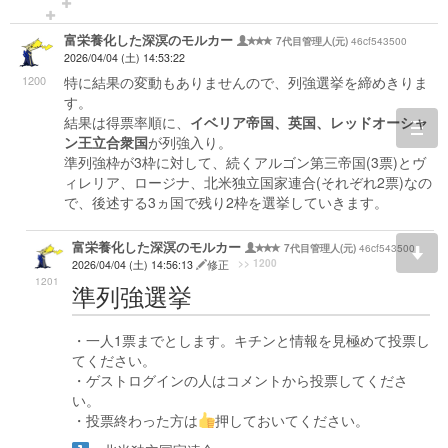
富栄養化した深溟のモルカー
46cf543500
7代目管理人(元)
2026/04/04 (土) 14:53:22
1200
特に結果の変動もありませんので、列強選挙を締めきりま
す。
結果は得票率順に、
イベリア帝国、英国、レッドオーシャ
togg
ン王立合衆国
が列強入り。
navi
準列強枠が3枠に対して、続くアルゴン第三帝国(3票)とヴ
ィレリア、ロージナ、北米独立国家連合(それぞれ2票)なの
で、後述する3ヵ国で残り2枠を選挙していきます。
富栄養化した深溟のモルカー
46cf543500
7代目管理人(元)
>> 1200
2026/04/04 (土) 14:56:13
修正
1201
準列強選挙
・一人1票までとします。キチンと情報を見極めて投票し
てください。
・ゲストログインの人はコメントから投票してくださ
い。
・投票終わった方は
押しておいてください。