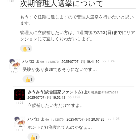
次期管理人選挙について
1124
もうすぐ任期に達しますので管理人選挙を行いたいと思い
ます。
管理人に立候補したい方は、1週間後の
7/13(日)まで
にリア
クションにて宜しくおねがいします。
3
ハバロ
>> 1124
9e11c12870
2025/07/07 (月) 19:41:30
受験があり参加できそうにないです…
1125
1
みうみう(統合国家ファントム)
4f3af7a581
補助霊
>> 1125
2025/07/07 (月) 19:52:43
1126
立候補したい方だけですよ。
ハバロ
>> 1125
9e11c12870
2025/07/07 (月) 20:07:28
ホントだ()俺疲れてんのかなぁ…
1127
1