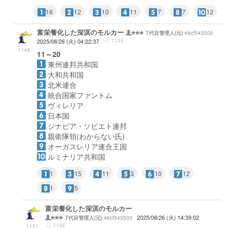
16
12
10
11
7
7
12
富栄養化した深溟のモルカー
46cf543500
7代目管理人(元)
>> 1145
2025/08/26 (火) 04:22:37
1146
11～20
東州連邦共和国
大和共和国
北米連合
統合国家ファントム
ヴィレリア
日本国
ジナビア・ソビエト連邦
親衛隊領(わからない氏)
オーガスレリア連合王国
ルミナリア共和国
1
15
11
3
10
12
1
5
富栄養化した深溟のモルカー
46cf543500
2025/08/26 (火) 14:39:02
7代目管理人(元)
>> 1146
1151