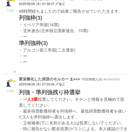
2025/08/28 (木) 07:38:27
修正
1152
48時間経ちましたので結果ご報告させていただきます。
列強枠(3)
・イベリア帝国(16票)
・北米連合(北米独立国家連合。15票)
・ー
準列強枠(3)
・アルゴン第三帝国(二次選挙)
・ー
・ー
富栄養化した深溟のモルカー
46cf543500
7代目管理人(元)
2025/08/28 (木) 07:55:06
修正
列強・準列強残り枠選挙
1153
・
一人3票
投票してください。キチンと情報を見極めて投
票してください。
・最多得票数獲得者を列強枠へ、最低得票数獲得者を抜い
た3人を準列強枠へ選出します。
・立候補者(下に名前がある人)は投票しないでください。
・特に報告がない匿名投票(ゲストによる、本人確認のでき