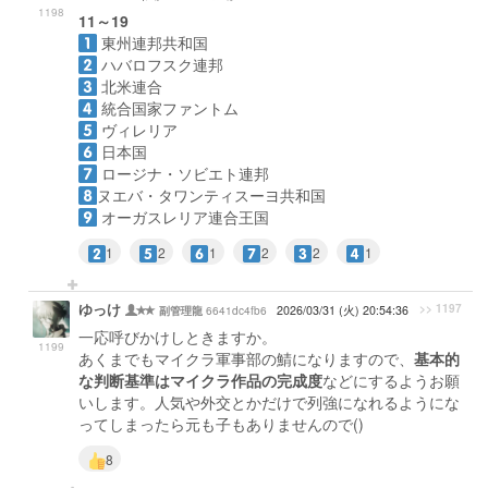
1198
11～19
東州連邦共和国
ハバロフスク連邦
北米連合
統合国家ファントム
ヴィレリア
日本国
ロージナ・ソビエト連邦
ヌエバ・タワンティスーヨ共和国
オーガスレリア連合王国
1
2
1
2
2
1
ゆっけ
>> 1197
6641dc4fb6
2026/03/31 (火) 20:54:36
副管理龍
一応呼びかけしときますか。
1199
あくまでもマイクラ軍事部の鯖になりますので、
基本的
な判断基準はマイクラ作品の完成度
などにするようお願
いします。人気や外交とかだけで列強になれるようにな
ってしまったら元も子もありませんので()
8