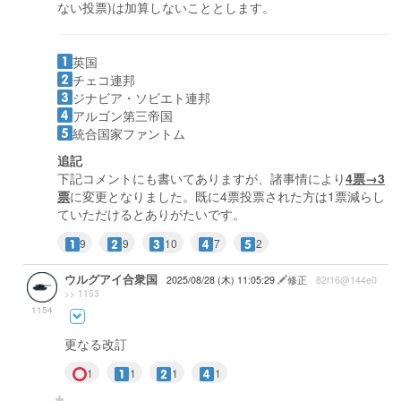
ない投票)は加算しないこととします。
英国
チェコ連邦
ジナビア・ソビエト連邦
アルゴン第三帝国
統合国家ファントム
追記
下記コメントにも書いてありますが、諸事情により
4票→3
票
に変更となりました。既に4票投票された方は1票減らし
ていただけるとありがたいです。
9
9
10
7
2
ウルグアイ合衆国
2025/08/28 (木) 11:05:29
修正
82f16@144e0
>> 1153
1154
更なる改訂
1
1
1
1