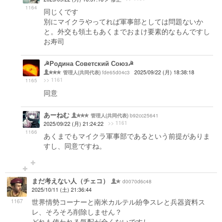
1164
同じくです
別にマイクラやってれば軍事部としては問題ないか
と。外交も領土もあくまでおまけ要素的なもんですし
お寿司
☭Родина Советский Союз☭
fde65d04c3
2025/09/22 (月) 18:38:18
管理人(共同代表)
>> 1161
1165
同意
あーねむ
b92cc25641
管理人(共同代表)
>> 1161
2025/09/22 (月) 21:24:22
1166
あくまでもマイクラ軍事部であるという前提がありま
すし、同意ですね。
まだ考えない人（チェコ）
d0070d6c48
2025/10/11 (土) 21:36:44
1167
世界情勢コーナーと南米カルテル紛争スレと兵器資料ス
レ、そろそろ削除しません？
どれも使われる気配が全くないですし…