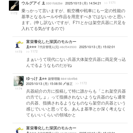
ウルグアイ
>> 1171
0301fc62be
2025/10/13 (月) 14:54:21
乗っかって言いますが、航空機や戦車にも一定の性能の
1172
基準となるルールや作品を用意すべきではないかと思い
ます。(申し訳ないですが、F71とかは架空兵器に片足を
入れてる気がするので)
富栄養化した深溟のモルカー
46cf543500
2025/10/13 (月) 15:02:01
7代目管理人(元)
>> 1172
1173
まぁいうて現代にない兵器大体架空兵器に両足突っ込
んでるようなものだがね
ゆっけ
6641dc4fb6
副管理龍
>> 1172
2025/10/13 (月) 15:08:50
修正
1174
兵器紹介の方に投稿して特に誰からも「これ架空兵器
の方でしょ」って指摘されないような兵器のなら通常
の兵器、指摘されるようなものなら架空の兵器という
感じでいいと思ってる。あんま基準とか深く考えなく
てもいいくらいの領域かと
富栄養化した深溟のモルカー