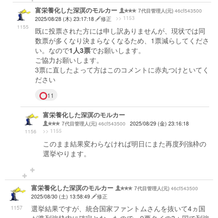
富栄養化した深溟のモルカー
46cf543500
7代目管理人(元)
>> 1153
2025/08/28 (木) 23:17:18
修正
1155
既に投票された方には申し訳ありませんが、現状では同
数票が多くなり決まらなくなるため、1票減らしてくださ
い。なので
1人3票
でお願いします。
ご協力お願いします。
3票に直したよって方はこのコメントに赤丸つけといてく
ださい
11
富栄養化した深溟のモルカー
46cf543500
2025/08/29 (金) 23:16:18
7代目管理人(元)
>> 1155
1156
このまま結果変わらなければ明日にまた再度列強枠の
選挙やります。
富栄養化した深溟のモルカー
46cf543500
7代目管理人(元)
2025/08/30 (土) 13:58:49
修正
1157
選挙結果ですが、統合国家ファントムさんを抜いて4ヵ国
が準列強枠内に確定となったので、9票タイの3ヵ国で列強