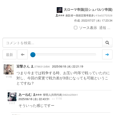
大ローマ帝国(旧シュバルツ帝国)
ba027f2528
創設者〜高校定期考査多い!
作成: 2022/07/27 (水) 17:23:34
ソース表示
通報 ...
最新
迎撃さん
2786312db6
2025/06/18 (水) 22:21:19
つまり今までは戦争する時、お互い均等で戦っていたのに
1116
対し、今回の変更で戦力差が3倍になっても可能というこ
とですね？
あーねむ
b92cc25641
管理人(共同代表)
>> 1116
2025/06/18 (水) 22:43:51
1117
そういった感じですー