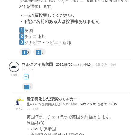
枠1を選挙します。
・一人1票投票してください。
・下記に名前のある人は投票権ありません
英国
チェコ連邦
ジナビア・ソビエト連邦
6
5
ウルグアイ合衆国
2025/08/30 (土) 14:44:04
82f16@144e0
>> 1157
1158
1
富栄養化した深溟のモルカー
46cf543500
2025/09/01 (月) 21:43:15
7代目管理人(元)
>> 1158
1159
英国:7票、チェコ:5票で英国を列強とします。
列強枠(3)
・イベリア帝国
・北米連合(北米独立国家連合)