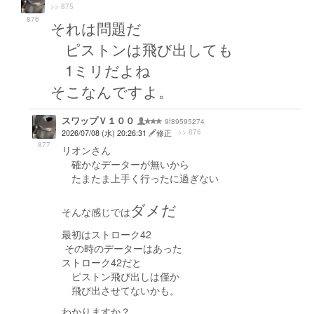
>> 875
876
それは問題だ
ピストンは飛び出しても
1ミリだよね
そこなんですよ。
スワップＶ１００
9f89595274
>> 876
2026/07/08 (水) 20:26:31
修正
877
リオンさん
確かなデーターが無いから
たまたま上手く行ったに過ぎない
ダメだ
そんな感じでは
最初はストローク42
その時のデーターはあった
ストローク42だと
ピストン飛び出しは僅か
飛び出させてないかも。
わかりますか？