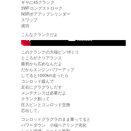
ギヤに45クランク
3WFロングストローク
NSRボアアップシリンダー
スワップ
成功
こんなクランクだよ
-->
このクランクの大端ピン18ミリ
ところがクリアランス
最初から広めなんだよ
だからエンジンパワーアップ
してると1000km走ったら
コンロッド緩んで
左右にグラグラしだす
メンテナンスは必要だよ
クランク割って
圧入ピンとコンロッド交換
芯出して。
コンロッドグラグラのまま乗ってると
パワーダウン 小端ベアリング劣化
シェル破壊 ニードル炸裂