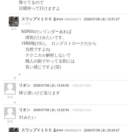
降りてるので
日曜持って行けますよ
スワップＶ１００
9f89595274
2026/07/08 (水) 12:51:27
>> 872
873
NSR50のシリンダーあれば
掃気だけみたいです。
1MM飛び出し ロングストロークだから
当然ですよね
テクニカル解析しないで
職人の勘でやってる割には
良い感じですよ(笑)
リオン
2026/07/08 (水) 13:04:00
1fd0c@7460c
帰り遅いけど送ります
874
リオン
2026/07/08 (水) 13:22:54
1fd0c@ac0ea
31みたい
875
スワップＶ１００
9f89595274
2026/07/08 (水) 20:24:27