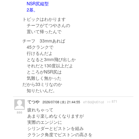
NSR尻縦型
2基。
トピックはわかります
チーフがてつやさんの
置いて帰ったんで
チーフ 33mmあれば
45クランクで
行けるんだよ
となると3mm飛び出しか
それだと130度以上だよ
ところがNSR尻は
気難しく無かった
だから33ミリなのか
知りたいんだ。
てつや
>> 871
2026/07/08 (水) 21:44:55
ef18d@d01cd
疲れちゃって
886
あまり楽しめなくなりますが
実際のエンジンに
シリンダーとピストンを組み
クランク角度でピストンの高さを