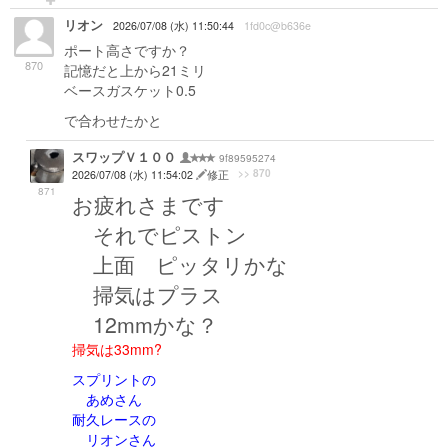
リオン
2026/07/08 (水) 11:50:44
1fd0c@b636e
ポート高さですか？
870
記憶だと上から21ミリ
ベースガスケット0.5
で合わせたかと
スワップＶ１００
9f89595274
>> 870
2026/07/08 (水) 11:54:02
修正
871
お疲れさまです
それでピストン
上面 ピッタリかな
掃気はプラス
12mmかな？
掃気は33mm?
スプリントの
あめさん
耐久レースの
リオンさん