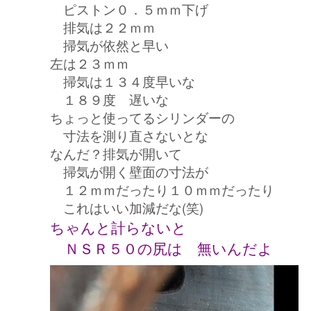
ピストン０．５ｍｍ下げ
排気は２２ｍｍ
掃気が依然と早い
左は２３ｍｍ
掃気は１３４度早いな
１８９度 遅いな
ちょっと使ってるシリンダーの
寸法を測り直さないとな
なんだ？排気が開いて
掃気が開く壁面の寸法が
１２ｍｍだったり１０ｍｍだったり
これはいい加減だな(笑)
ちゃんと計らないと
ＮＳＲ５０の尻は 無いんだよ