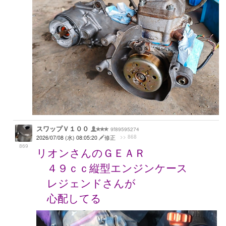
スワップＶ１００
9f89595274
>> 868
2026/07/08 (水) 08:05:20
修正
869
リオンさんのＧＥＡＲ
４９ｃｃ縦型エンジンケース
レジェンドさんが
心配してる