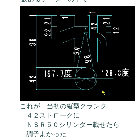
これが 当初の縦型クランク
４２ストロークに
ＮＳＲ５０シリンダー載せたら
調子よかった