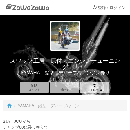
登録 / ログイン
スワップ工房 原付 エンジンチューニン
グ
YAMAHA 縦型 ディープなエンジン弄り
915
7
views
コメント
フォロー
YAMAHA 縦型 ディープなエン...
2JA JOGから
チャンプ80に乗り換えて