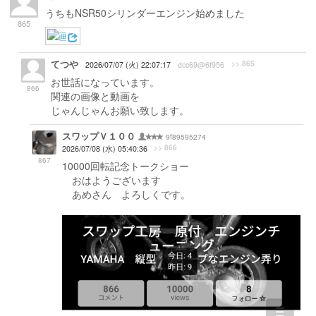
うちもNSR50シリンダーエンジン始めました
865
てつや
>> 865
2026/07/07 (火) 22:07:17
dcc69@6f956
お世話になっています。
866
関連の画像と動画を
じゃんじゃんお願い致します。
スワップＶ１００
9f89595274
>> 866
2026/07/08 (水) 05:40:36
867
10000回転記念トークショー
おはようございます
あめさん よろしくです。