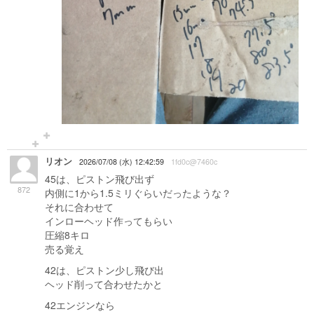
リオン
2026/07/08 (水) 12:42:59
1fd0c@7460c
45は、ピストン飛び出ず
872
内側に1から1.5ミリぐらいだったような？
それに合わせて
インローヘッド作ってもらい
圧縮8キロ
売る覚え
42は、ピストン少し飛び出
ヘッド削って合わせたかと
42エンジンなら