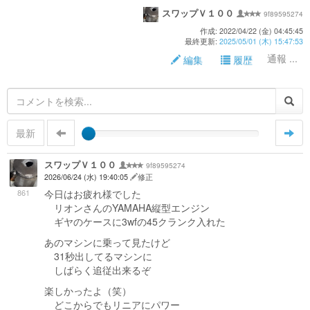
スワップＶ１００
9f89595274
作成: 2022/04/22 (金) 04:45:45
最終更新:
2025/05/01 (木) 15:47:53
通報 ...
編集
履歴
最新
スワップＶ１００
9f89595274
2026/06/24 (水) 19:40:05
修正
861
今日はお疲れ様でした
リオンさんのYAMAHA縦型エンジン
ギヤのケースに3wfの45クランク入れた
あのマシンに乗って見たけど
31秒出してるマシンに
しばらく追従出来るぞ
楽しかったよ（笑）
どこからでもリニアにパワー