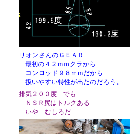
リオンさんのＧＥＡＲ
最初の４２ｍｍクラから
コンロッド９８ｍｍだから
扱いやすい特性が出たのだろう。
排気２００度 でも
ＮＳＲ尻はトルクある
いや むしろだ