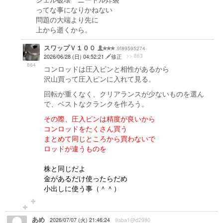
ってな事になりかねない
問題の大端より先に
上から逝くから。
スワップＶ１００
9f89595274
>> 863
2026/06/28 (日) 04:52:21
修正
864
コンロッドは圧入ピンと相性があるから
沢山買って圧入ピンに入れて見る。
回転が重くなく、クリアランスが少ないものを選ん
で、ベストなクランクを作ろう。
その際、圧入ピンは精度が良いから
コンロッドをたくさん買う
まとめて同じところから買わないで
ロッドが違うものを
株と同じだよ
金があるだけ使ったらだめ
小出しに使う事（＾＾）
あめ
2026/07/07 (火) 21:46:24
9aba1@d2980