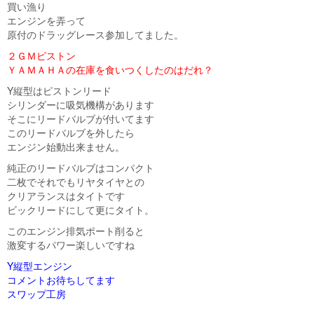
買い漁り
エンジンを弄って
原付のドラッグレース参加してました。
２ＧＭピストン
ＹＡＭＡＨＡの在庫を食いつくしたのはだれ？
Y縦型はピストンリード
シリンダーに吸気機構があります
そこにリードバルブが付いてます
このリードバルブを外したら
エンジン始動出来ません。
純正のリードバルブはコンパクト
二枚でそれでもリヤタイヤとの
クリアランスはタイトです
ビックリードにして更にタイト。
このエンジン排気ポート削ると
激変するパワー楽しいですね
Y縦型エンジン
コメントお待ちしてます
スワップ工房