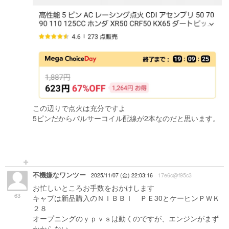
この辺りで点火は充分ですよ
5ピンだからパルサーコイル配線が2本なのだと思います。
不機嫌なワンツー
2025/11/07 (金) 22:03:16
17e6c@f95c3
お忙しいところお手数をおかけします
63
キャブは新品購入のＮＩＢＢＩ ＰＥ30とケーヒンＰＷＫ
２８
オープニングのｙｐｖｓは動くのですが、エンジンがまず
かからない。