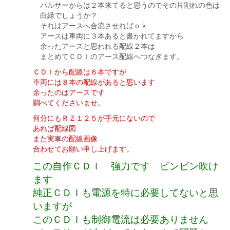
パルサーからは２本来てると思うのでその片割れの色は
白緑でしょうか？
それはアースへ合流させればｏｋ
アースは車両に３本あると書かれてますから
余ったアースと思われる配線２本は
まとめてＣＤＩのアース配線へつなぎます。
ＣＤＩから配線は６本ですが
車両には８本の配線があると思います
余ったのはアースです
調べてくださいませ。
何分にもＲＺ１２５が手元にないので
あれば配線図
また実車の配線画像
合わせてお願い申し上げます。
この自作ＣＤＩ 強力です ビンビン吹け
ます
純正ＣＤＩも電源を特に必要してないと思
いますが
このＣＤＩも制御電流は必要ありません