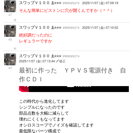
スワップＶ１００
9f89595274
2025/11/07 (金) 07:09:19
そんな簡単にピストンに穴が開くんですか（＾＾）
47
スワップＶ１００
9f89595274
2025/11/07 (金) 07:10:02
絶好調だったのに
48
レギュラーですか
スワップＶ１００
9f89595274
2025/11/07 (金) 07:13:44
修正
49
最初に作った ＹＰＶＳ電源付き 自
作ＣＤＩ
-->
この時代から進化してます
シンプルになったのです
部品点数を大幅に減らして
壊れにくくもなってます
オシロスコープでノイズを確認してます
最低限なパーツ構成で