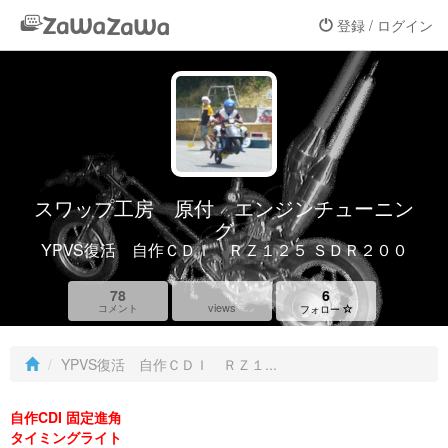
登録 / ログイン
スワップ工房 原付 エンジンチューニン
グ
YPVS復活 自作ＣＤＩ ＲＺ１２５ ＳＤＲ２００
78
6
views
コメント
フォロー
YPVS復活 自作ＣＤＩ ＲＺ１...
自作CDI 固定進角
タイミングライト