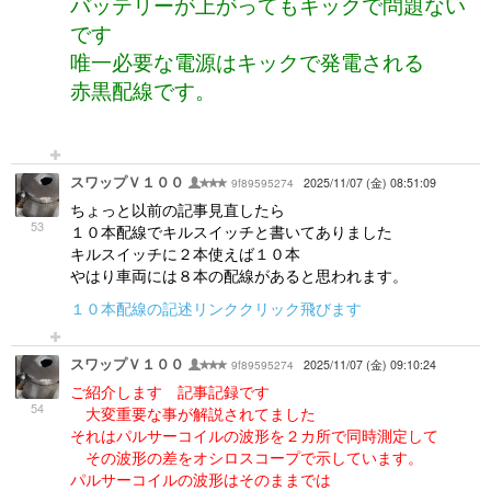
バッテリーが上がってもキックで問題ない
です
唯一必要な電源はキックで発電される
赤黒配線です。
スワップＶ１００
9f89595274
2025/11/07 (金) 08:51:09
ちょっと以前の記事見直したら
53
１０本配線でキルスイッチと書いてありました
キルスイッチに２本使えば１０本
やはり車両には８本の配線があると思われます。
１０本配線の記述リンククリック飛びます
スワップＶ１００
9f89595274
2025/11/07 (金) 09:10:24
ご紹介します 記事記録です
54
大変重要な事が解説されてました
それはパルサーコイルの波形を２カ所で同時測定して
その波形の差をオシロスコープで示しています。
パルサーコイルの波形はそのままでは