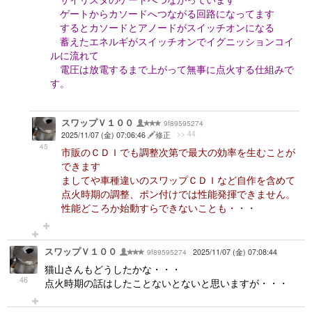
ゲートからカソードへつながる回路になってます
するとカソードとアノードがスイッチオンになる
蓄えたエネルギがスイッチオンでイグニッションコイ
ルに流れて
電圧は放電するまで上がって無事に点火する仕組みで
す。
スワップＶ１００
9f89595274
>> 44
2025/11/07 (金) 07:06:46
修正
45
市販のＣＤＩでも調整次第で最大の効率を生むことが
できます
ましてや車種違いのスワップＣＤＩなど自作を含めて
点火時期の調整、ポン付けでは性能発揮できません。
性能どころか始動すらできないことも・・・
スワップＶ１００
9f89595274
2025/11/07 (金) 07:08:44
猫山さんもどうしたかな・・・
46
点火時期の話はしたことないとないと思いますが・・・