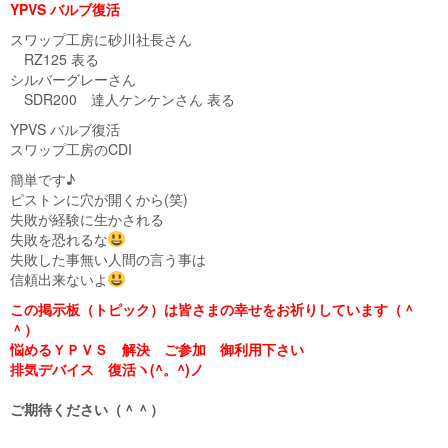
YPVS バルブ復活
スワップ工房に砂川社長さん
RZ125 表る
シルバーグレーさん
SDR200 達人ケンケンさん 表る
YPVS バルブ復活
スワップ工房のCDI
簡単です♪
ピストンに穴が開くから(笑)
失敗が経験に生かされる
失敗を恐れるな
失敗した事無い人間の言う事は
信頼出来ないよ
この掲示板（トピック）は皆さまの幸せをお祈りしています（＾
＾）
悩めるＹＰＶＳ 解決 ご参加 御利用下さい
排気デバイス 復活ヽ(^。^)ノ
ご期待ください（＾＾）