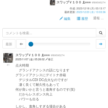
スワップＶ１００
9f89595274
作成: 2023/12/18 (月) 03:13:17
最終更新:
2023/12/20 (水) 13:03:36
通報 ...
編集
履歴
最新
スワップＶ１００
9f89595274
2025/11/07 (金) 05:26:02
修正
41
点火時期
グランドアクシスの話になります
グランドアクシスにデイトナ赤箱
デジタルCDI DC点火なのですが
凄く良くて耐久性もあって
何が良いかと言うと進角するのです(笑)
だからレスポンス向上
パワーも出る
しかし、進角しすぎる場合がある