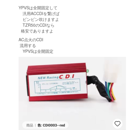
YPVSは全開固定して
汎用ACCDIを繋げば
ビンビン吹けますよ
TZR50のCDIなら
格安でありますよ
AC点火のCDI
流用する
YPVSは全開固定