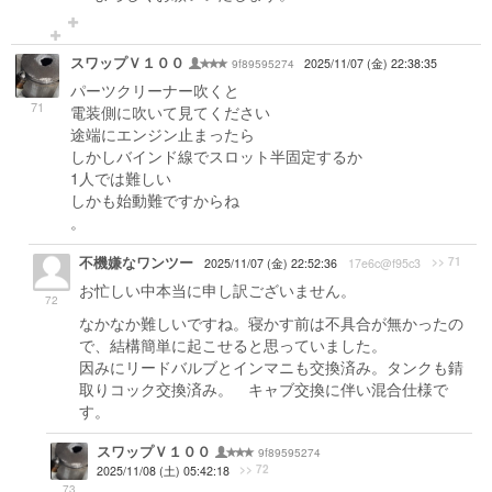
スワップＶ１００
9f89595274
2025/11/07 (金) 22:38:35
パーツクリーナー吹くと
71
電装側に吹いて見てください
途端にエンジン止まったら
しかしバインド線でスロット半固定するか
1人では難しい
しかも始動難ですからね
。
不機嫌なワンツー
>> 71
2025/11/07 (金) 22:52:36
17e6c@f95c3
お忙しい中本当に申し訳ございません。
72
なかなか難しいですね。寝かす前は不具合が無かったの
で、結構簡単に起こせると思っていました。
因みにリードバルブとインマニも交換済み。タンクも錆
取りコック交換済み。 キャブ交換に伴い混合仕様で
す。
スワップＶ１００
9f89595274
>> 72
2025/11/08 (土) 05:42:18
73