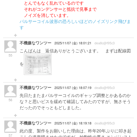
とんでもなく乱れているのです
それがコンデンサーと抵抗で見事まで
ノイズを消しています。
パルサーコイル波形の恐ろしいほどのノイズリンク飛びま
す
不機嫌なワンツー
2025/11/07 (金) 18:01:21
dea8c@f95c3
こんばんは 返信ありがとうございます。 まずは配線図
55
を
不機嫌なワンツー
2025/11/07 (金) 18:07:19
dea8c@f95c3
先日たまたまパルサーコイルのギャップ調整とかあるのか
56
な？と思いビスを緩めて確認してみたのですが、無さそう
だったのでそっともどしました。
不機嫌なワンツー
2025/11/07 (金) 18:19:18
dea8c@f95c3
此の度、製作をお願いした理由は、昨年20年ぶりに叩き起
57
こし公道復帰させたのですが、始動性の悪さ·エンジンスト