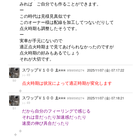
みれば ご自分でも作ることができます。
ー
この時代は見様見真似です
このオーナー様は配線を加工してつないだりして
点火時期も調整したそうです。
ー
実車が手元にないので
適正点火時期まで見てあげられなかったのですが
点火時期の好みもあるでしょう
それが大切です。
スワップＶ１００
9f89595274
2025/11/07 (金) 07:17:22
>> 49
50
点火時期は状況によって適正時期が変化します
スワップＶ１００
9f89595274
2025/11/07 (金) 07:18:21
>> 49
51
だから自分のフィーリングで感じる
それは音だったり加速感だったり
速度の伸び具合だったり