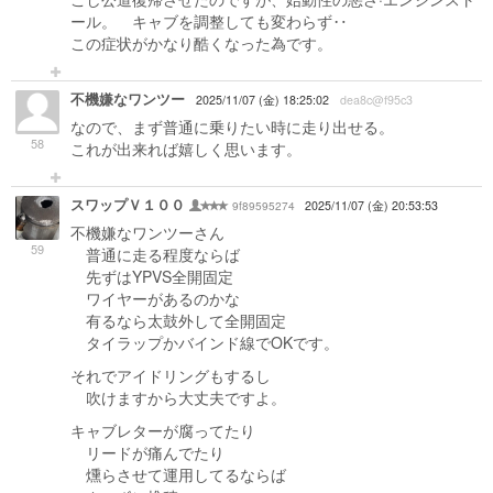
ール。 キャブを調整しても変わらず‥
この症状がかなり酷くなった為です。
不機嫌なワンツー
2025/11/07 (金) 18:25:02
dea8c@f95c3
なので、まず普通に乗りたい時に走り出せる。
58
これが出来れば嬉しく思います。
スワップＶ１００
9f89595274
2025/11/07 (金) 20:53:53
不機嫌なワンツーさん
59
普通に走る程度ならば
先ずはYPVS全開固定
ワイヤーがあるのかな
有るなら太鼓外して全開固定
タイラップかバインド線でOKです。
それでアイドリングもするし
吹けますから大丈夫ですよ。
キャブレターが腐ってたり
リードが痛んでたり
燻らさせて運用してるならば