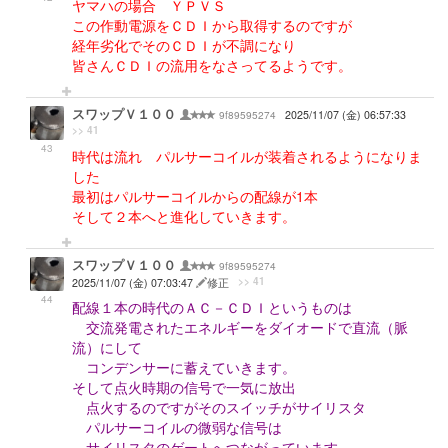
ヤマハの場合 ＹＰＶＳ
この作動電源をＣＤＩから取得するのですが
経年劣化でそのＣＤＩが不調になり
皆さんＣＤＩの流用をなさってるようです。
スワップＶ１００
9f89595274
2025/11/07 (金) 06:57:33
>> 41
43
時代は流れ パルサーコイルが装着されるようになりま
した
最初はパルサーコイルからの配線が1本
そして２本へと進化していきます。
スワップＶ１００
9f89595274
>> 41
2025/11/07 (金) 07:03:47
修正
44
配線１本の時代のＡＣ－ＣＤＩというものは
交流発電されたエネルギーをダイオードで直流（脈
流）にして
コンデンサーに蓄えていきます。
そして点火時期の信号で一気に放出
点火するのですがそのスイッチがサイリスタ
パルサーコイルの微弱な信号は
サイリスタのゲートへつながっています