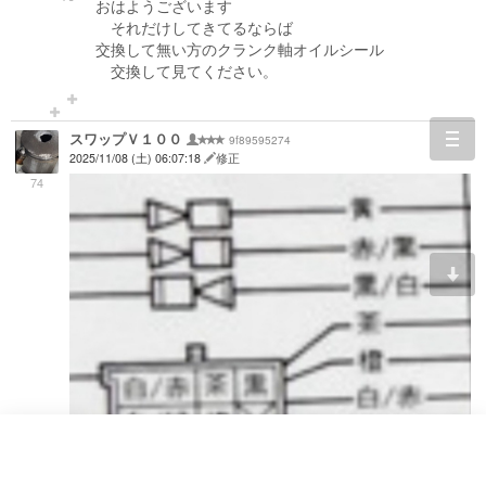
おはようございます
それだけしてきてるならば
交換して無い方のクランク軸オイルシール
交換して見てください。
スワップＶ１００
9f89595274
togg
2025/11/08 (土) 06:07:18
修正
navi
74