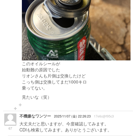
このオイルシールが
始動難の原因でした
リオンさんも片側は交換したけど
こっち側は交換してまだ1000キロ
乗ってない。
見たいな（笑）
不機嫌なワンツー
2025/11/07 (金) 22:26:23
17e6c@f95c3
大丈夫だと思いますが、今度確認してみます。
67
CDIも検索してみます。ありがとうございます。