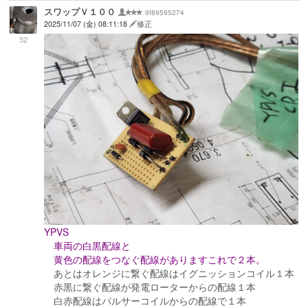
スワップＶ１００
9f89595274
2025/11/07 (金) 08:11:18
修正
52
YPVS
車両の白黒配線と
黄色の配線をつなぐ配線がありますこれで２本。
あとはオレンジに繋ぐ配線はイグニッションコイル１本
赤黒に繋ぐ配線が発電ローターからの配線１本
白赤配線はパルサーコイルからの配線で１本