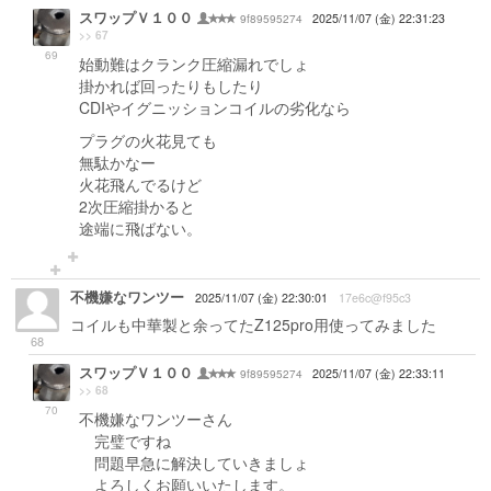
スワップＶ１００
9f89595274
2025/11/07 (金) 22:31:23
>> 67
69
始動難はクランク圧縮漏れでしょ
掛かれば回ったりもしたり
CDIやイグニッションコイルの劣化なら
プラグの火花見ても
無駄かなー
火花飛んでるけど
2次圧縮掛かると
途端に飛ばない。
不機嫌なワンツー
2025/11/07 (金) 22:30:01
17e6c@f95c3
コイルも中華製と余ってたZ125pro用使ってみました
68
スワップＶ１００
9f89595274
2025/11/07 (金) 22:33:11
>> 68
70
不機嫌なワンツーさん
完璧ですね
問題早急に解決していきましょ
よろしくお願いいたします。