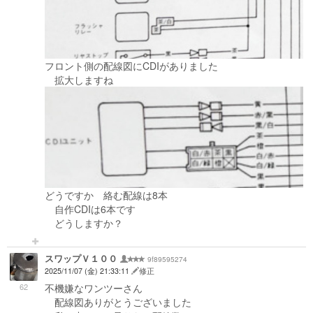
フロント側の配線図にCDIがありました
拡大しますね
どうですか 絡む配線は8本
自作CDIは6本です
どうしますか？
スワップＶ１００
9f89595274
2025/11/07 (金) 21:33:11
修正
62
不機嫌なワンツーさん
配線図ありがとうございました