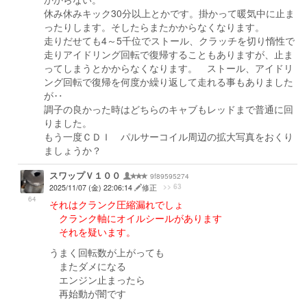
休み休みキック30分以上とかです。掛かって暖気中に止ま
ったりします。そしたらまたかからなくなります。
走りだせても4～5千位でストール、クラッチを切り惰性で
走りアイドリング回転で復帰することもありますが、止ま
ってしまうとかからなくなります。 ストール、アイドリ
ング回転で復帰を何度か繰り返して走れる事もありました
が‥
調子の良かった時はどちらのキャブもレッドまで普通に回
りました。
もう一度ＣＤＩ パルサーコイル周辺の拡大写真をおくり
ましょうか？
スワップＶ１００
9f89595274
>> 63
2025/11/07 (金) 22:06:14
修正
64
それはクランク圧縮漏れでしょ
クランク軸にオイルシールがあります
それを疑います。
うまく回転数が上がっても
またダメになる
エンジン止まったら
再始動が闇です