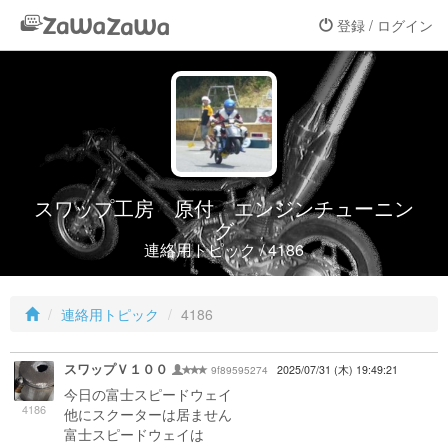
登録 / ログイン
スワップ工房 原付 エンジンチューニン
グ
連絡用トピック / 4186
連絡用トピック
4186
スワップＶ１００
9f89595274
2025/07/31 (木) 19:49:21
今日の富士スピードウェイ
4186
他にスクーターは居ません
富士スピードウェイは