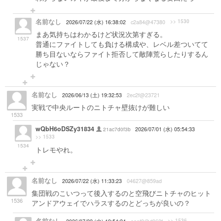
名前なし
>> 1530
2026/07/22 (水) 16:38:02
c2a84@47380
まあ気持ちはわかるけど状況次第すぎる。
1537
普通にファイトしても負ける構成や、レベル差ついてて
勝ち目ないならファイト拒否して敵陣荒らしたりするん
じゃない？
名前なし
2026/06/13 (土) 19:32:53
2ec2f@23721
実戦で中央ルートのニトチャ壁抜けが難しい
1533
wQbH6oDSZy31834
21ac7d0f3b
2026/07/01 (水) 05:54:33
>> 1533
1534
トレモやれ。
名前なし
2026/07/22 (水) 11:33:23
04627@859ad
集団戦のこいつって後入するのと空飛びニトチャのヒット
1536
アンドアウェイでハラスするのとどっちが良いの？
>> 1536