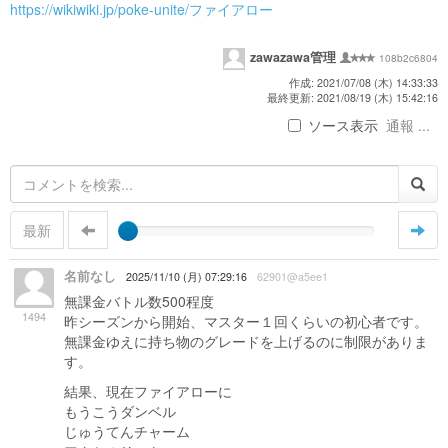
https://wikiwiki.jp/poke-unite/ファイアロー
zawazawa管理
108b2c6804
作成: 2021/07/08 (木) 14:33:33
最終更新: 2021/08/19 (木) 15:42:16
ソース表示
通報 ...
最新
名前なし
2025/11/10 (月) 07:29:16
62901@a5ee1
無課金バトル数500程度
1494
昨シーズンから開始、マスター１回くらいの初心者です。
無課金ゆえに持ち物のグレードを上げるのに制限がありま
す。
結果、現在ファイアローに
もうこうダンベル
じゅうてんチャーム