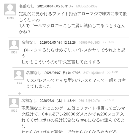
名前なし
2026/06/04 (木) 03:31:47
b9dd6@043b9
定期的に見かけるファイト拒否アローマジで味方に来て欲
1530
しくないわ
1人でゴールマクロごっこして賢い戦術してるつもりなん
かね？
名前なし
>> 1530
2026/06/05 (金) 12:22:26
46966@6d363
ゴルマクするならせめてリスパレスかヤミでやれよと思
1531
う
しかもこういうのが中央宣言してたりする
名前なし
>> 1531
2026/06/07 (日) 01:07:03
347c1@0bba5
リスパレスってどんな型のパレスだ？って一瞬だけ考
1532
えてしまった
名前なし
>> 1530
2026/07/01 (水) 11:13:44
06613@69e7e
不思議なことにこのゲーム仮にファイト拒否ってゴルマ
1535
ク続けて、0キル2アシ20000ダメとかでも200スコア入
れててボロボロの負け試合ならmvpになるの歪んでるよ
な
わからないガキが最後まで分からなくなる要因だろ