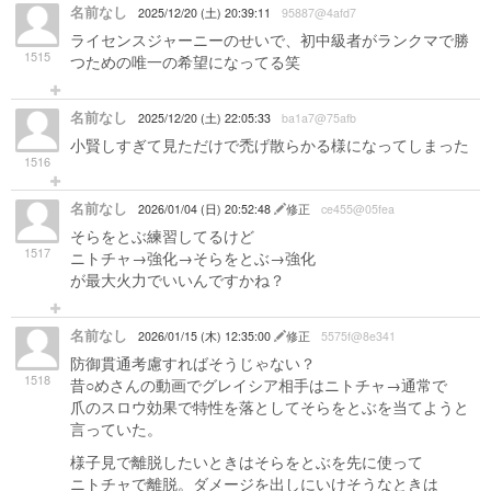
名前なし
2025/12/20 (土) 20:39:11
95887@4afd7
ライセンスジャーニーのせいで、初中級者がランクマで勝
1515
つための唯一の希望になってる笑
名前なし
2025/12/20 (土) 22:05:33
ba1a7@75afb
小賢しすぎて見ただけで禿げ散らかる様になってしまった
1516
名前なし
2026/01/04 (日) 20:52:48
修正
ce455@05fea
そらをとぶ練習してるけど
1517
ニトチャ→強化→そらをとぶ→強化
が最大火力でいいんですかね？
名前なし
2026/01/15 (木) 12:35:00
修正
5575f@8e341
防御貫通考慮すればそうじゃない？
1518
昔○めさんの動画でグレイシア相手はニトチャ→通常で
爪のスロウ効果で特性を落としてそらをとぶを当てようと
言っていた。
様子見で離脱したいときはそらをとぶを先に使って
ニトチャで離脱。ダメージを出しにいけそうなときは