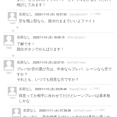
検討してみます！
名前なし
>> 1498
2025/11/10 (月) 18:37:33
5eba3@e3027
空を飛ぶ型なら、脱ボのままでいいよファイト
1499
名前なし
2025/11/10 (月) 18:39:15
62901@a5ee1
了解です！
1500
脱出ボタンでがんばります！
名前なし
2025/11/10 (月) 22:37:31
9a97b@1eae6
ブレバか空の選び方は、中央ならブレバ、レーンなら空で
1501
すか？
それとも、いつでも得意な方ですか？
名前なし
>> 1501
2025/11/10 (月) 23:05:48
8faeb@73a23
得意ってか相手に合わせてだけどレーンブレバは基本無
1502
しかな
名前なし
>> 1502
2025/11/11 (火) 07:38:38
9a97b@1eae6
やっぱり… 両方練度上げないと自分が1番目に選ぶの