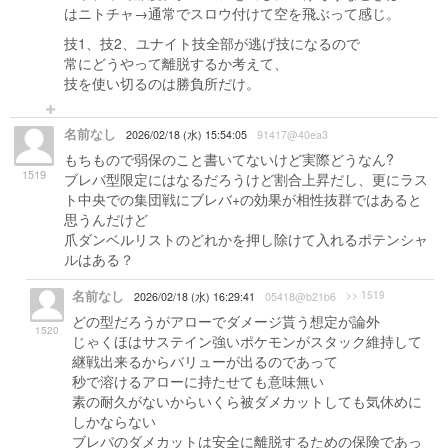
はニトチャ→通常でスロウ付けて空を飛ぶって感じ。
技1、技2、ユナイト技全部が逃げ技になるので
常にどうやって離脱するか考えて、
技を使い切るのは勝負所だけ。
名前なし
2026/02/18 (水) 15:54:05
91417@40ea3
もちもので弱保のこと書いてないけど実際どうなん?
1519
ブレバ型限定にはなるだろうけど割合上昇だし、更にラス
ト中央での集団戦にブレバ+の効果が相性抜群ではあると
思うんだけど
爪ダンベルリストのどれかを押し除けて入れるポテンシャ
ルはある？
名前なし
>> 1519
2026/02/18 (水) 16:29:41
05418@b21b6
どの型だろうがアローでダメージ貰う想定が論外
1520
じゃくほはサステイン強いポケモンがスタック維持して
継戦出来るからバリューが出るのであって
秒で溶けるアローに持たせても意味無い
素の耐久がないからいくら被ダメカットしても気休めに
しかならない
ブレバのダメカットは安全に離脱するための保険であっ