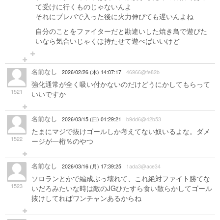
て受けに行くものじゃないんよ
それにブレバで入った後に火力伸びても遅いんよね
自分のことをファイターだと勘違いした焼き鳥で遊びた
いなら気合いじゃくほ持たせて遊べばいいけど
名前なし
2026/02/26 (木) 14:07:17
46966@fe82b
強化通常が全く吸い付かないのだけどうにかしてもらって
1521
いいですか
名前なし
2026/03/15 (日) 01:29:21
b9dd6@42b53
たまにマジで抜けゴールしか考えてない奴いるよな。ダメ
1522
ージが一桁％のやつ
名前なし
2026/03/16 (月) 17:39:25
1ada3@ace34
ソロランとかで編成ぶっ壊れて、これ絶対ファイト勝てな
1523
いだろみたいな時は敵のJGひたすら食い散らかしてゴール
抜けしてればワンチャンあるからね