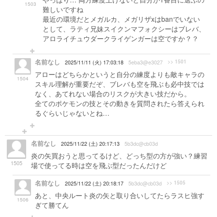
1503
難しいですね
最近の環境だとメガルカ、メガリザxはbanでいない
として、ラティ兄妹スイクンマフォクシーはブレバ、
アロライチュウダークライゲンガーは空ですか？？
名前なし
>> 1501
2025/11/11 (火) 17:03:18
5eba3@e3027
アローはどちらかというと自分の練度よりも敵キャラの
1504
スキル理解が重要だぞ、ブレバも空を飛ぶも必中技では
なく、あてれない場合のリスクが大きい技だから。
全てのポケモンの技とその動きを質問されたら答えられ
るぐらいじゃないとね…
名前なし
2025/11/22 (土) 20:17:13
5b3dc@cb03d
炎の矢買おうと思ってるけど、どっち型の方が強い？練習
1505
場で使ってる時は空を飛ぶ型だったんだけど
名前なし
>> 1505
2025/11/22 (土) 20:18:17
5b3dc@cb03d
あと、中央ルート炎の矢と取り合いしてたらラスヒ強す
1506
ぎて勝てん