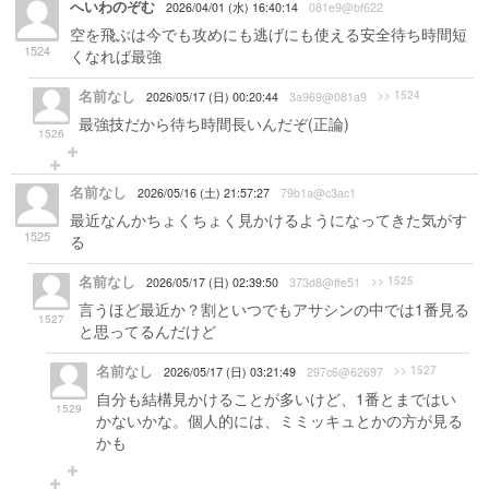
へいわのぞむ
2026/04/01 (水) 16:40:14
081e9@bf622
空を飛ぶは今でも攻めにも逃げにも使える安全待ち時間短
1524
くなれば最強
名前なし
>> 1524
2026/05/17 (日) 00:20:44
3a969@081a9
最強技だから待ち時間長いんだぞ(正論)
1526
名前なし
2026/05/16 (土) 21:57:27
79b1a@c3ac1
最近なんかちょくちょく見かけるようになってきた気がす
1525
る
名前なし
>> 1525
2026/05/17 (日) 02:39:50
373d8@ffe51
言うほど最近か？割といつでもアサシンの中では1番見る
1527
と思ってるんだけど
名前なし
>> 1527
2026/05/17 (日) 03:21:49
297c6@62697
自分も結構見かけることが多いけど、1番とまではい
1529
かないかな。個人的には、ミミッキュとかの方が見る
かも