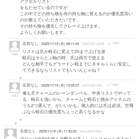
アクセルリスト
をもたせているのですが
この中でどの持ち物を何の持ち物に替えるのが優先度高い
のか教えていただきたいです。
その持ち物を優先してグレード上げます。
よろしくお願いします。
名前なし
>> 1494
2025/11/10 (月) 08:11:43
08422@1a668
リストは爪か軽石に変えて20まで上げる派
1495
軽石はそらとぶ軸の時、爪は両方で使える
どんな相手でもグラードン戦までに８キルくらい安定し
てできるならリストでもいいんじゃね？
名前なし
>> 1494
2025/11/10 (月) 13:05:27
e403e@7ef81
俺も爪チャームのレーンダンベル、中央リストでやって
1497
る。軽石も強いから、チャームと軽石と積みアイテムの
うち2つ選んで、がいいかも。個人的には爪は必須。空飛
ぶなら軽石の優先度ちょっと高くなるかな
名前なし
2025/11/10 (月) 11:32:02
5eba3@9c83a
アローは全80中最も攻撃力が高くレベルスケールするから