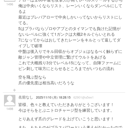
1496
俺は中央いくならリスト、レーンいくならダンベルにして
るよ
最近はブレバアローで中央しかいってないからリストにし
てる。
5はプラパならゾロやアブとのタイマンでも負けた記憶が
ないレベルに強くて1ガンクは大概2キルぐらいとれる
7になってからはおしてきたレーンをキルとって返してダ
イブして破壊
中盤は後入りでキル回収からオブジェはなるべく触らずに
敵ジャン管理や中立管理に繋げてウルトをあげる
これで大概残り3分でレベル15になって、自陣ファームに
ピン刺して味方にとらせるところまでがいつもの流れ
空を飛ぶ型なら
爪の優先度は相当高いだろうな
名前なし
2025/11/10 (月) 18:28:15
62901@a5ee1
皆様、色々と教えていただきありがとうございます！
1498
今はそらをとぶニトロチャージ型を練習しています。
とりあえず爪のグレードを上げていこうと思います！
また、もちものがプラスパワーという考えがなかったので