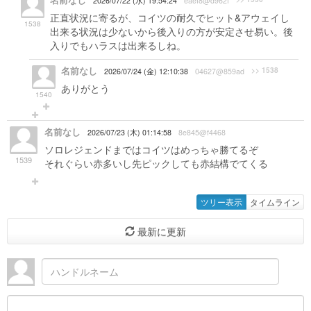
名前なし
2026/07/22 (水) 19:54:24
eaef8@d962f
正直状況に寄るが、コイツの耐久でヒット&アウェイし
1538
出来る状況は少ないから後入りの方が安定させ易い。後
入りでもハラスは出来るしね。
名前なし
>> 1538
2026/07/24 (金) 12:10:38
04627@859ad
ありがとう
1540
名前なし
2026/07/23 (木) 01:14:58
8e845@f4468
ソロレジェンドまではコイツはめっちゃ勝てるぞ
1539
それぐらい赤多いし先ピックしても赤結構でてくる
ツリー表示
タイムライン
最新に更新