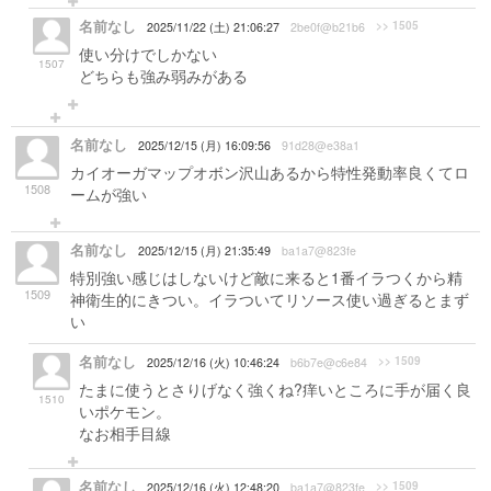
名前なし
>> 1505
2025/11/22 (土) 21:06:27
2be0f@b21b6
使い分けでしかない
1507
どちらも強み弱みがある
名前なし
2025/12/15 (月) 16:09:56
91d28@e38a1
カイオーガマップオボン沢山あるから特性発動率良くてロ
1508
ームが強い
名前なし
2025/12/15 (月) 21:35:49
ba1a7@823fe
特別強い感じはしないけど敵に来ると1番イラつくから精
1509
神衛生的にきつい。イラついてリソース使い過ぎるとまず
い
名前なし
>> 1509
2025/12/16 (火) 10:46:24
b6b7e@c6e84
たまに使うとさりげなく強くね?痒いところに手が届く良
1510
いポケモン。
なお相手目線
名前なし
>> 1509
2025/12/16 (火) 12:48:20
ba1a7@823fe