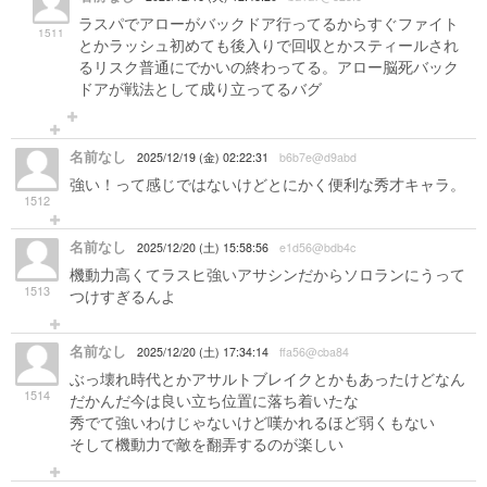
ラスパでアローがバックドア行ってるからすぐファイト
1511
とかラッシュ初めても後入りで回収とかスティールされ
るリスク普通にでかいの終わってる。アロー脳死バック
ドアが戦法として成り立ってるバグ
名前なし
2025/12/19 (金) 02:22:31
b6b7e@d9abd
強い！って感じではないけどとにかく便利な秀才キャラ。
1512
名前なし
2025/12/20 (土) 15:58:56
e1d56@bdb4c
機動力高くてラスヒ強いアサシンだからソロランにうって
1513
つけすぎるんよ
名前なし
2025/12/20 (土) 17:34:14
ffa56@cba84
ぶっ壊れ時代とかアサルトブレイクとかもあったけどなん
1514
だかんだ今は良い立ち位置に落ち着いたな
秀でて強いわけじゃないけど嘆かれるほど弱くもない
そして機動力で敵を翻弄するのが楽しい