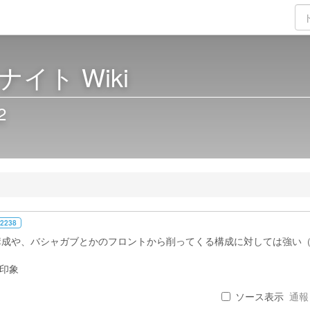
イト Wiki
2
 2238
構成や、バシャガブとかのフロントから削ってくる構成に対しては強い
た印象
ソース表示
通報 .