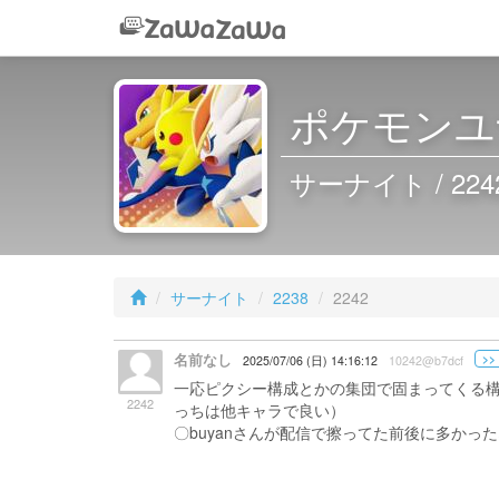
ポケモンユナ
サーナイト / 224
サーナイト
2238
2242
名前なし
>>
2025/07/06 (日) 14:16:12
10242@b7dcf
一応ピクシー構成とかの集団で固まってくる
2242
っちは他キャラで良い）
〇buyanさんが配信で擦ってた前後に多かっ