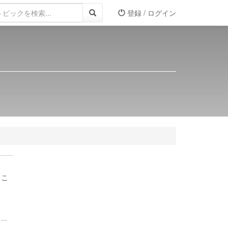
登録 / ログイン
（こ
..