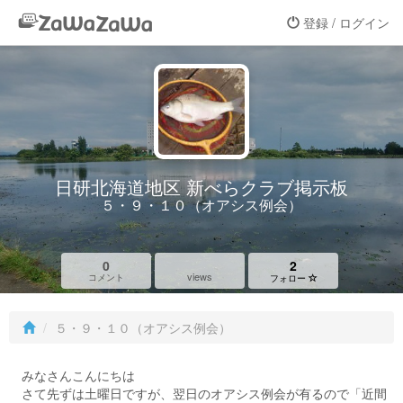
登録 / ログイン
日研北海道地区 新べらクラブ掲示板
５・９・１０（オアシス例会）
0
2
views
コメント
フォロー
５・９・１０（オアシス例会）
みなさんこんにちは
さて先ずは土曜日ですが、翌日のオアシス例会が有るので「近間