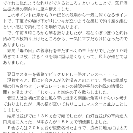
でそれに似たような釣りができるところ」といったことで、茨戸湖
生振大橋の南向きに座を構えました。
このポイントは岸から３ｍほどの浅場から一気に深くなるポイン
トで、丁度その駆け下がりにウキが立つような感じで釣り座を組む
といい感じで釣れてくる場所であります。
で、午前６時ころから竿を振りましたが、程なくぽつぽつと釣れ
始めて５枚釣り上げたところから、一気にマブだらけになったので
ありました。
結局『母の日」の親孝行を果たすべくの早上がりでしたが１０時
過ぎで１２枚、泣き４０を頭に型は悪くなくって、尺上が殆どでは
ありました。
翌日マスターを篠路でピックＵＰし一路オアシスへ・・・。
現着すると、既にＰ会さんが入釣済みとのことで、弊会は簡単な
朝の打ち合わせ（レギュレーションの確認や事前の釣況の情報公
開）を済ませて、「じゃっ」と蜘蛛の子を散らしました。
管理人は当初は完全に風を背に出来る南面の角寄りぐらいを考え
ておりましたが、川の横が空いておりここにマスターと並ぶことに
しました。
結果は並びでは！３Ｋｇ台で頭でしたが、白灯台並びの車両進入
口周辺に入った、Ｍ本さんが１５Ｋｇで初優勝しました。
Ｐ会さんは２０ｋｇ台が複数名出たようで、流石に地元には太刀