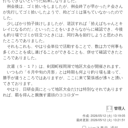
打ちできないといった結果になりました。
例会後は、ゴミ拾いをしましたが、例会終了が早かったＰ会さん
が先行してゴミ拾いしたようで、殆どゴミは落ちていなかったので
した。
少しばかり拍子抜けしましたが、逆説すれば「拾えばちゃんとキ
レイになるのだ」といったことをいまさらながらに確認でき、今後
も釣り場でゴミが目立つときには、同行為を励行しようと思わされ
たところでありました。
それもこれも、やはり会単位で活動することで、数は力で何事も
多くのことを成し遂げることができることも、併せて確認できたと
ころでありました。
次週（５・１７）は、剣淵町桜岡湖で地区大会が開催されます。
いつもの「６月中旬の月形」とは時期も何より釣り場も違って、
勝手が違うところではありますが、ここに来て緊張感が沸々と湧い
てきております。
やはり、日研会員にとって地区大会だけは特別なそれであります
れば、覇を得んと腕撫す週頭のココロダー
管理人
作成: 2026/05/12 (火) 13:19:05
最終更新: 2026/05/12 (火) 13:21:51
ソース表示
通報 ...