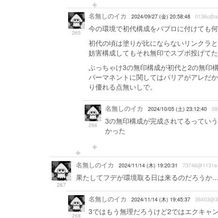
名無しのイカ
2024/09/27 (金) 20:58:48
0136c@a
今の環境で初代構成をパブロに付けても何
265
初代の頃は塗りが比にならないリンクラと
妨害構成してもそれ無印でスプボ投げてた
ぶっちゃけ3の無印構成が初代と2の無印
パーマネントに関してはバリアがアレだか
り優れる点無いしで。
名無しのイカ
2024/10/05 (土) 23:12:40
08
3の無印構成が完成されてるってい
266
かった
名無しのイカ
2024/11/14 (木) 19:20:31
73746@1131e
果たしてフデが環境取る日は来るのだろうか
267
名無しのイカ
2024/11/14 (木) 19:45:37
36403@3
3ではもう無理だろうけど2ではエクキャ
268