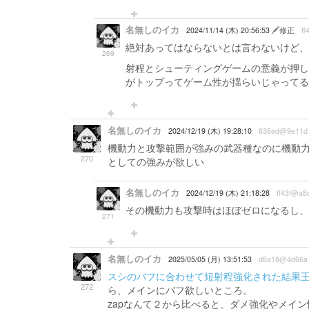
名無しのイカ
2024/11/14 (木) 20:56:53
修正
ff
絶対あってはならないとは言わないけど、
269
射程とシューティングゲームの意義が押し
がトップってゲーム性が揺らいじゃってる
名無しのイカ
2024/12/19 (木) 19:28:10
636ed@9e11d
機動力と攻撃範囲が強みの武器種なのに機動
270
としての強みが欲しい
名無しのイカ
2024/12/19 (木) 21:18:28
ff43f@a8
その機動力も攻撃時はほぼゼロになるし、
271
名無しのイカ
2025/05/05 (月) 13:51:53
d8a18@4d66a
スシのバフに合わせて短射程強化された結果
272
ら、メインにバフ欲しいところ。
zapなんて２から比べると、ダメ強化やメイ