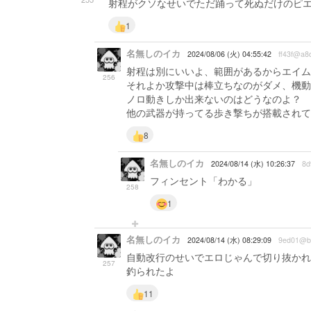
射程がクソなせいでただ踊って死ぬだけのピ
1
名無しのイカ
2024/08/06 (火) 04:55:42
ff43f@a8
射程は別にいいよ、範囲があるからエイム
256
それよか攻撃中は棒立ちなのがダメ、機動
ノロ動きしか出来ないのはどうなのよ？
他の武器が持ってる歩き撃ちが搭載されて
8
名無しのイカ
2024/08/14 (水) 10:26:37
8d
フィンセント「わかる」
258
1
名無しのイカ
2024/08/14 (水) 08:29:09
9ed01@b
自動改行のせいでエロじゃんで切り抜かれ
257
釣られたよ
11