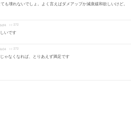
えても壊れないでしょ。よく言えばダメアップか減衰緩和欲しいけど。
>> 272
bdf4
しいです
>> 272
3e04
じゃなくなれば、とりあえず満足です