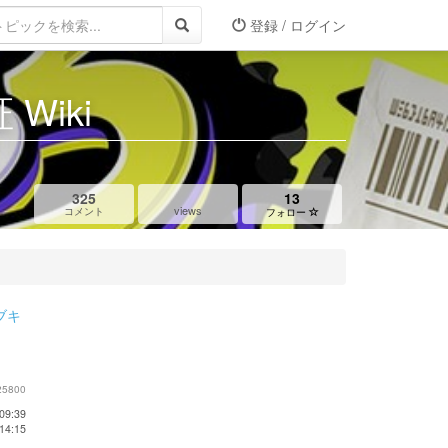
登録 / ログイン
Wiki
325
13
views
コメント
フォロー
ブキ
25800
09:39
14:15