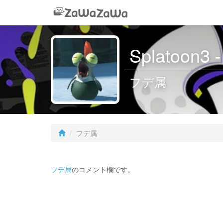
Splatoon
フデ属
フデ属
フデ属
のコメント欄です。