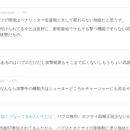
>> 267
43f@a8d33
フデ環境はペナリッター全盛期と大して変わらない地獄だと思うぞ。
付けられてる今とは反対に、射程最短でそもそも撃つ機能ですらない武
状態だもの。
力あるのはパブロだけだし攻撃範囲もそこまで広くないしもうちょい武
>> 270
d33
なんなら攻撃中の機動力はシューターどころかチャージャーにも劣るぞ
王冠こうなってるみたいだけど
、パブロ無印、ホクサイ両種王冠少ない
ン性能57教化されてるんだから、パブロとホクサイの筆移動に塗り強化と