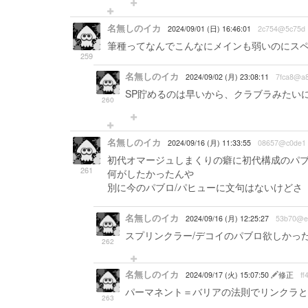
名無しのイカ
2024/09/01 (日) 16:46:01
2c754@5c75d
筆種ってなんでこんなにメインも弱いのにス
259
名無しのイカ
2024/09/02 (月) 23:08:11
7fca8@a
SP貯めるのは早いから、クラブラみたい
260
名無しのイカ
2024/09/16 (月) 11:33:55
08657@c0de1
初代オマージュしまくりの癖に初代構成のパ
261
何がしたかったんや
別に今のパブロ/パヒューに文句はないけどさ
名無しのイカ
2024/09/16 (月) 12:25:27
53b70@e
スプリンクラー/デコイのパブロ欲しかっ
262
名無しのイカ
2024/09/17 (火) 15:07:50
修正
ff
パーマネント＝バリアの法則でリンクラと
263