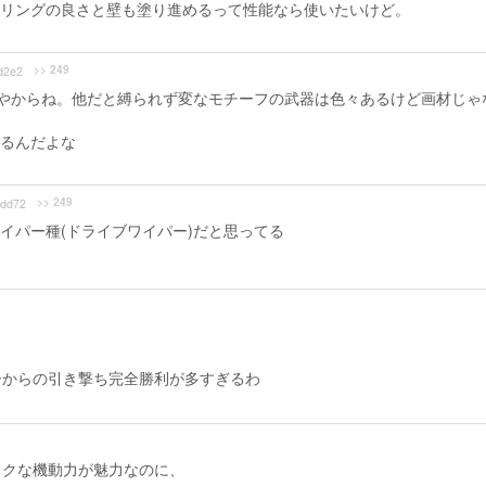
リングの良さと壁も塗り進めるって性能なら使いたいけど。
>> 249
d2e2
"やからね。他だと縛られず変なモチーフの武器は色々あるけど画材じゃ
るんだよな
>> 249
dd72
イパー種(ドライブワイパー)だと思ってる
ーからの引き撃ち完全勝利が多すぎるわ
ックな機動力が魅力なのに、