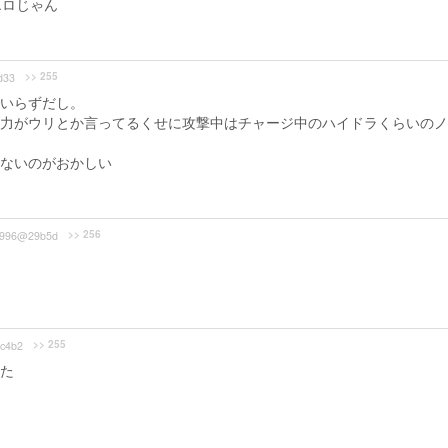
エロじゃん
>> 255
d33
いらずだし。
力がウリとか言ってるくせに攻撃中はチャージ中のハイドラくらいのノ
ないのがおかしい
>> 256
996@29b5d
>> 255
c4b2
た