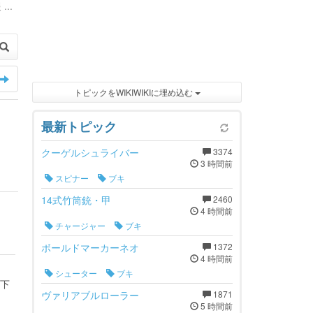
...
トピックをWIKIWIKIに埋め込む
最新トピック
クーゲルシュライバー
3374
3 時間前
スピナー
ブキ
14式竹筒銃・甲
2460
4 時間前
チャージャー
ブキ
ボールドマーカーネオ
1372
4 時間前
シューター
ブキ
下
ヴァリアブルローラー
1871
5 時間前