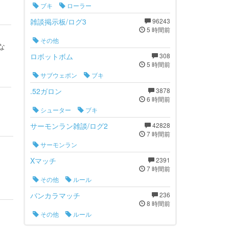
ブキ
ローラー
雑談掲示板/ログ3
96243
5 時間前
その他
な
ロボットボム
308
5 時間前
サブウェポン
ブキ
.52ガロン
3878
6 時間前
シューター
ブキ
サーモンラン雑談/ログ2
42828
7 時間前
サーモンラン
Xマッチ
2391
7 時間前
その他
ルール
バンカラマッチ
236
8 時間前
その他
ルール