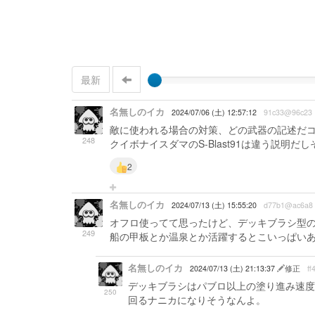
最新
名無しのイカ
2024/07/06 (土) 12:57:12
91c33@96c23
敵に使われる場合の対策、どの武器の記述だ
248
クイボナイスダマのS-Blast91は違う説明
2
名無しのイカ
2024/07/13 (土) 15:55:20
d77b1@ac6a8
オフロ使ってて思ったけど、デッキブラシ型
249
船の甲板とか温泉とか活躍するとこいっぱい
名無しのイカ
2024/07/13 (土) 21:13:37
修正
ff
デッキブラシはパブロ以上の塗り進み速度
250
回るナニカになりそうなんよ。