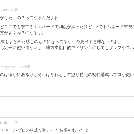
>> 261
8d33
がしたいの？ってなるんだよね
どこにでも撃てるトルネードで利点があったけど、3でトルネード重視
方がよくね？になるし。
構成をまとめた感じのものになってるから今更出す意味ないのよ。
ら完全に使い道ないし、味方支援目的でドリンクにしてもザップやスパ
>> 265
657@c0de1
うのは確かにあるけどそれはそれとして塗り特化の初代構成パブロが使
…
>> 267
bc39
ンチャーパブロの構成が強かった時期もあったよ