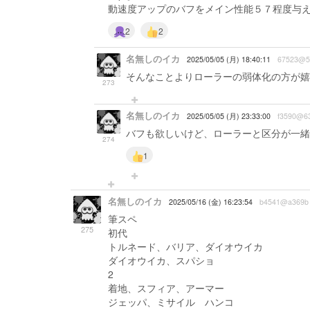
動速度アップのバフをメイン性能５７程度与
2
2
名無しのイカ
2025/05/05 (月) 18:40:11
67523@5
そんなことよりローラーの弱体化の方が嬉
273
名無しのイカ
2025/05/05 (月) 23:33:00
f3590@6
バフも欲しいけど、ローラーと区分が一緒
274
1
名無しのイカ
2025/05/16 (金) 16:23:54
b4541@a369b
筆スペ
275
初代
トルネード、バリア、ダイオウイカ
ダイオウイカ、スパショ
2
着地、スフィア、アーマー
ジェッパ、ミサイル ハンコ