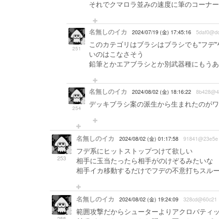
それでクマロラ並みの速度に筆のコーナー
名無しのイカ
2024/07/19 (金) 17:45:16
5daf0@d
このカテゴリはブラシはブラシでも"フデ
251
いのはこなさそう
鉛筆とかエアブラシとか別武器種にもうあ
名無しのイカ
2024/08/02 (金) 18:16:22
8b428@4
デッキブラシ案の派生から生まれたのがワ
254
名無しのイカ
2024/08/02 (金) 01:17:58
91841@23e5e
フデ系にヒットストップつけて欲しい
253
相手に玉当たったら相手がのけぞるみたいな
相手イカ移動するだけでフデの不意打ちスル
名無しのイカ
2024/08/02 (金) 19:24:09
328cd@60c21
範囲攻撃だからシューターよりアクロバティ
255