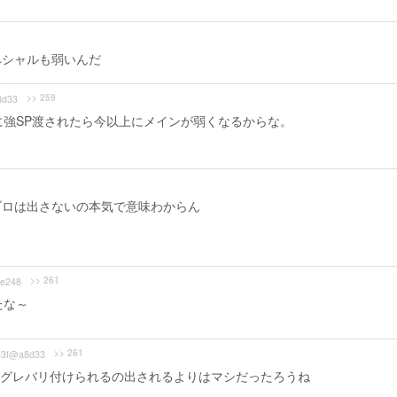
ペシャルも弱いんだ
>> 259
8d33
に強SP渡されたら今以上にメインが弱くなるからな。
ブロは出さないの本気で意味わからん
>> 261
e248
たな～
>> 261
43f@a8d33
グレバリ付けられるの出されるよりはマシだったろうね