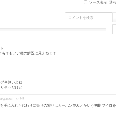
ソース表示
通報 
コレ
だしそもそもフデ種の解説に見えねぇぞ
のブキ無いよね
ありそうだけど
>> 249
43f@a8d33
を手に入れた代わりに振りの塗りはカーボン並みとかいう初期ワイロを