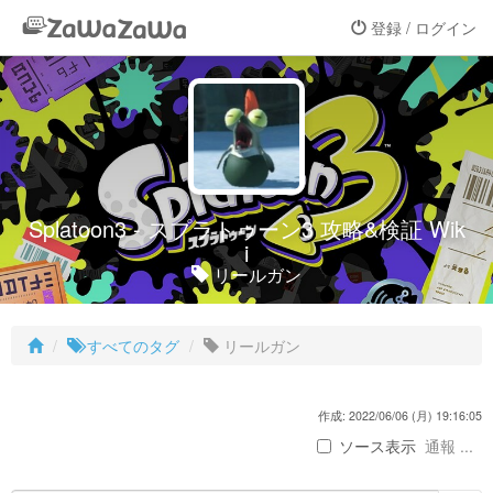
登録 / ログイン
Splatoon3 - スプラトゥーン3 攻略&検証 Wik
i
リールガン
すべてのタグ
リールガン
作成: 2022/06/06 (月) 19:16:05
ソース表示
通報 ...