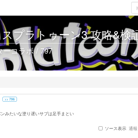
3 - スプラトゥーン3 攻略&検証 
コラボ / 797
>> 796
バンみたいな塗り遅いサブは足手まとい
ソース表示
通報 .