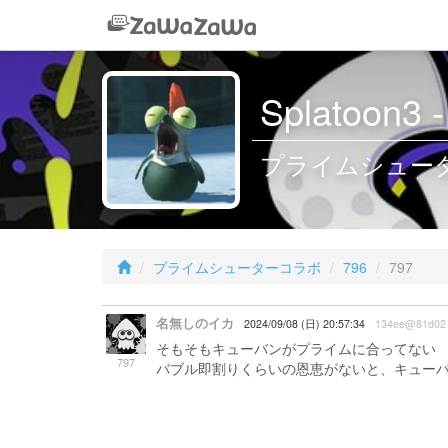
Splatoon
プライムシューター
プライムシューターコラボ
796
797
名無しのイカ
2024/09/08 (日) 20:57:34
134ee@81d02
そもそもキューバンがプライムに合ってない
797
バブル即割りくらいの恩恵がないと、キュー