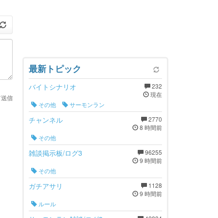
最新トピック
バイトシナリオ
232
現在
て送信
その他
サーモンラン
チャンネル
2770
8 時間前
その他
雑談掲示板/ログ3
96255
9 時間前
その他
ガチアサリ
1128
9 時間前
ルール