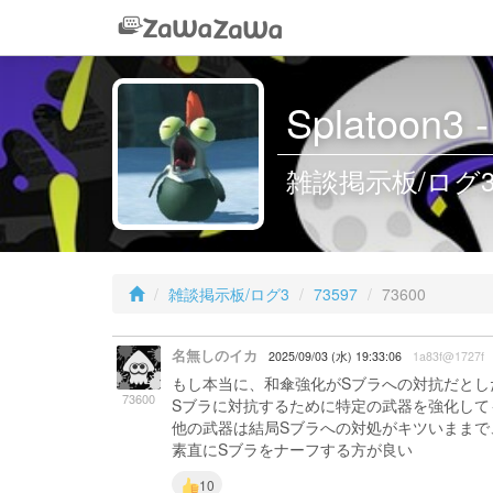
Splatoon
雑談掲示板/ログ3 /
雑談掲示板/ログ3
73597
73600
名無しのイカ
2025/09/03 (水) 19:33:06
1a83f@1727f
もし本当に、和傘強化がSブラへの対抗だとし
73600
Sブラに対抗するために特定の武器を強化して
他の武器は結局Sブラへの対処がキツいままで
素直にSブラをナーフする方が良い
10