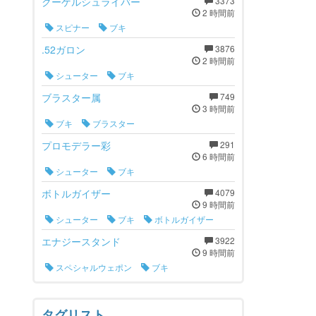
クーゲルシュライバー
3373
2 時間前
スピナー
ブキ
.52ガロン
3876
2 時間前
シューター
ブキ
ブラスター属
749
3 時間前
ブキ
ブラスター
プロモデラー彩
291
6 時間前
シューター
ブキ
ボトルガイザー
4079
9 時間前
シューター
ブキ
ボトルガイザー
エナジースタンド
3922
9 時間前
スペシャルウェポン
ブキ
タグリスト