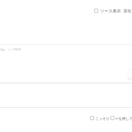
ソース表示
通報 .
>> 73600
f5a
こっそり
↵を押し