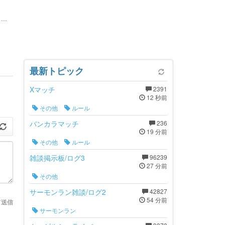
..
最新トピック
Xマッチ
2391
12 秒前
その他
ルール
バンカラマッチ
236
19 分前
その他
ルール
雑談掲示板/ログ3
96239
27 分前
その他
サーモンラン雑談/ログ2
42827
54 分前
て送信
サーモンラン