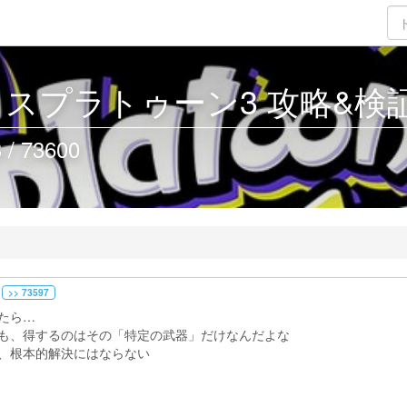
3 - スプラトゥーン3 攻略&検証 
 73600
>> 73597
たら…
も、得するのはその「特定の武器」だけなんだよな
、根本的解決にはならない