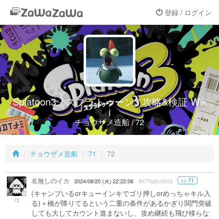
登録 / ログイン
Splatoon3 - スプラトゥーン3 攻略&検証 Wik
i
チョウザメ造船 / 72
チョウザメ造船
71
72
名無しのイカ
>> 71
2024/08/20 (火) 22:22:06
8077b@c8503
(キャンプいるorキューインキでゴリ押しorめっちゃキル入
72
る)＋橋が降りてるという二重の条件があるかぎり関門突破
しても大してカウント進まないし、攻め継続も飛び移らな