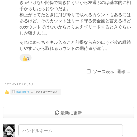
きゃいけない関係で続きにくいから左選ぶのは基本的に相
手からしたらおやつだよ。
橋上がってたときに飛び降りで取れるカウントもあるには
あるけど、そのカウントはリード守る安全圏と言えるほど
のカウントではないからとりあえずリードするときぐらい
しか狙えんし。
それにめっちゃキル入ること前提なら右のほうが攻め継続
しやすいから取れるカウントの期待値が違う。
3
ソース表示
通報 ...
このコメントに反応した人
be6e414810
...
ゲストユーザー 2 人
最新に更新