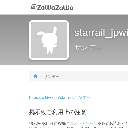
starrail_jpwi
サンデー
サンデー
https://wikiwiki.jp/star-rail/サンデー
掲示板ご利用上の注意
掲示板を利用する前に
コメントルール
を必ずお読みく