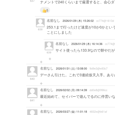
637
ナメントで240くらいまで厳選すると、会心ダ
5
名前なし
2026/01/29 (木) 15:26:02
cc774@1613d
253.1まで行ったけど速度が10か0か
638
ことにしました
名前なし
2026/01/29 (木) 16:14:36
cc774@
サイト使ったら133.9なので餅や
639
名前なし
2026/01/31 (土) 13:08:00
9d9e3@e93c7
デーさん引けた。これで3連続仮天入手。あり
640
名前なし
2026/02/02 (月) 09:14:39
dd0e8@996cc
最近始めて、セイバーで遊んでるのに停雲いな
641
名前なし
2026/03/27 (金) 11:01:18
4832e@b61af