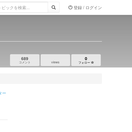
登録 / ログイン
689
0
views
コメント
フォロー
ター