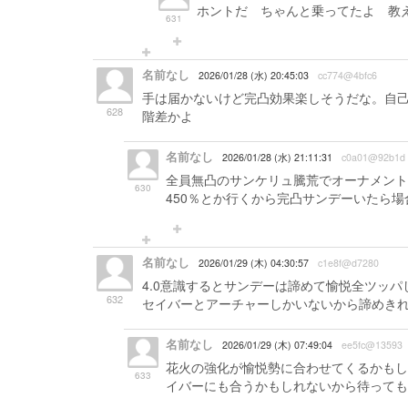
ホントだ ちゃんと乗ってたよ 教
631
名前なし
2026/01/28 (水) 20:45:03
cc774@4bfc6
手は届かないけど完凸効果楽しそうだな。自己
628
階差かよ
名前なし
2026/01/28 (水) 21:11:31
c0a01@92b1d
全員無凸のサンケリュ騰荒でオーナメント
630
450％とか行くから完凸サンデーいたら場
名前なし
2026/01/29 (木) 04:30:57
c1e8f@d7280
4.0意識するとサンデーは諦めて愉悦全ツッパ
632
セイバーとアーチャーしかいないから諦めき
名前なし
2026/01/29 (木) 07:49:04
ee5fc@13593
花火の強化が愉悦勢に合わせてくるかもし
633
イバーにも合うかもしれないから待っても