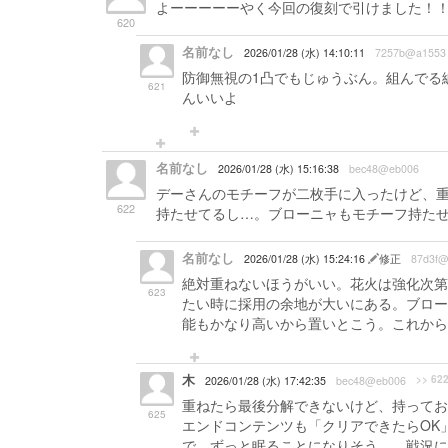
よーーーーーやく今回の復刻で引けました！！
620
名前なし
2026/01/28 (水) 14:10:11
7257b@a1553
防御無視の1凸でもじゅうぶん。組んでる
621
んいいよ
名前なし
2026/01/28 (水) 15:16:38
bec48@eb006
デーさんのモチーフが二枚手に入ったけど、
622
持たせてるし…。ブローニャもモチーフ持た
名前なし
2026/01/28 (水) 15:24:16
修正
87d3f@
絶対重ねないほうがいい。花火は強化次第
623
たい時に採用の余地が大いにある。ブロー
能もかなり高いから置いとこう。これから
木
>> 62
2026/01/28 (水) 17:42:35
bec48@eb006
重ねたら最後分解できないけど、持ってお
625
エンドコンテンツも「クリアできたらOK
で、ずっと眠ることになりそう…。戦況に