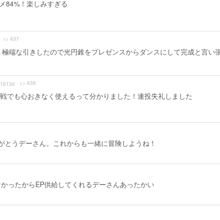
メ84%！楽しみすぎる
>> 637
という極端な引きしたので光円錐をプレゼンスからダンスにして完成と言い
>> 638
1613d
だが戦でも心おきなく使えるって分かりました！連投失礼しました
がとうデーさん。これからも一緒に冒険しようね！
かったからEP供給してくれるデーさんあったかい