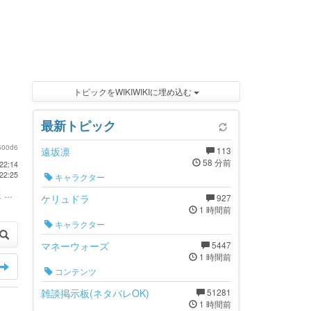
トピックをWIKIWIKIに埋め込む
最新トピック
500d6
遠坂凛
113
58 分前
22:14
22:25
キャラクター
...
ケリュドラ
927
1 時間前
キャラクター
マネーウォーズ
5447
1 時間前
コンテンツ
雑談掲示板(ネタバレOK)
51281
1 時間前