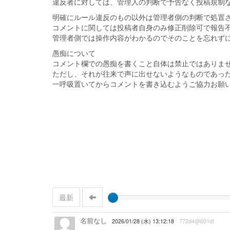
違反者に対しては、管理人の判断で予告なく投稿規制
明確にルール違反のもの以外は管理者側の判断で処置
コメントに関しては投稿者自身のみ修正削除可で報告
管理者側では操作内容がわかるのでそのことを忘れず
愚痴について
コメント欄での愚痴を書くこと自体は禁止ではありま
ただし、それが往来で声に出せないようなものであっ
一呼吸置いてからコメントを書き込むようご協力お願
最新
名前なし
2026/01/28 (水) 13:12:18
772d4@601df