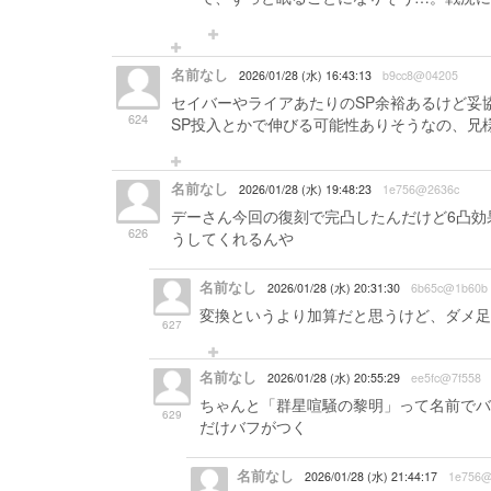
名前なし
2026/01/28 (水) 16:43:13
b9cc8@04205
セイバーやライアあたりのSP余裕あるけど妥
624
SP投入とかで伸びる可能性ありそうなの、兄
名前なし
2026/01/28 (水) 19:48:23
1e756@2636c
デーさん今回の復刻で完凸したんだけど6凸効
626
うしてくれるんや
名前なし
2026/01/28 (水) 20:31:30
6b65c@1b60b
変換というより加算だと思うけど、ダメ足
627
名前なし
2026/01/28 (水) 20:55:29
ee5fc@7f558
ちゃんと「群星喧騒の黎明」って名前でバ
629
だけバフがつく
名前なし
2026/01/28 (水) 21:44:17
1e756@