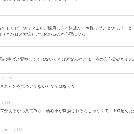
協でトリビーやサフェルが採用しうる構成が、愉悦サブアタやサポータ
様（とパロス炭鉱）いつ休めるのか心配になる
果の率ダメ変換してくれないんだけどなんやこれ 俺の会心霊砂ちゃん
>> 626
されたのを気づいてないとかではなく？
>> 626
フがあるから見てみな、会心率が変換されるんじゃなくて、100超えた
>> 629
2636c