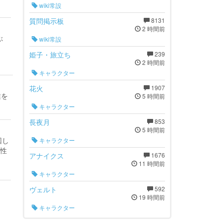
wiki常設
質問掲示板
8131
2 時間前
ぶ
wiki常設
姫子・旅立ち
239
2 時間前
キャラクター
花火
1907
錐を
5 時間前
キャラクター
長夜月
853
5 時間前
回し
キャラクター
性
アナイクス
1676
11 時間前
キャラクター
ヴェルト
592
19 時間前
キャラクター