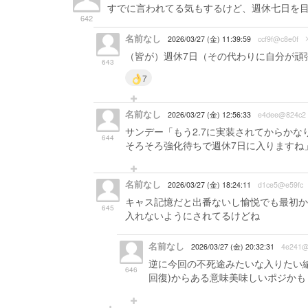
すでに言われてる気もするけど、週休七日を
642
名前なし
2026/03/27 (金) 11:39:59
ccf9f@c8e0f
（皆が）週休7日（その代わりに自分が頑
643
7
名前なし
2026/03/27 (金) 12:56:33
e4dee@824c2
サンデー「もう2.7に実装されてからか
644
そろそろ強化待ちで週休7日に入りますね
名前なし
2026/03/27 (金) 18:24:11
d1ce5@e59fc
キャス記憶だと出番ないし愉悦でも最初か
645
入れないようにされてるけどね
名前なし
2026/03/27 (金) 20:32:31
4e241@
逆に今回の不死途みたいな入りたい編
646
回復)からある意味美味しいポジか