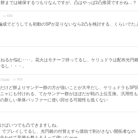
餅までは確保するつもりなんですが、凸はやっぱ2凸推奨ですかね…？
>> 620
編成でどうしても初動のSPが足りないなら2凸を検討する、くらいでた
重ねるか悩む‥‥。花火はモチーフ持ってるし、ケリュドラは配布光円
せるし・・・。
>> 622
70dd0
だけど餅よりサンデー餅の方が強いことが大半だし、ケリュドラもSP
ニャにも付けれる、てかサンデー餅がほぼだが戦の上位互換。汎用性も
の新しい単体バッファーに使い回せる可能性も低くない
2
けばいつでも凸できますしね。
」でプレイしてるし、光円錐の付替えすら億劫で剥がさない開拓者なの
合わせて装備を整える人って偉いなーー。