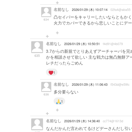
名前なし
2026/01/29 (木) 10:07:14
02fa4@aba55
凸セイバーをキャリーしたいならともかく
634
火力でカバーできるから悲しいことにデー
名前なし
2026/01/29 (木) 10:50:51
f4d91@4b079
3.7からの新規でとりあえずアーチャーパを
635
かを相談させて欲しい 主な戦力は無凸無餅ア
レチだったらごめん
1
名前なし
2026/01/29 (木) 11:06:43
f543d@e59fc
多分要らない
636
1
名前なし
2026/01/29 (木) 14:36:40
cc774@1613d
なんだかんだ言われてるけどデーさんだし引いち