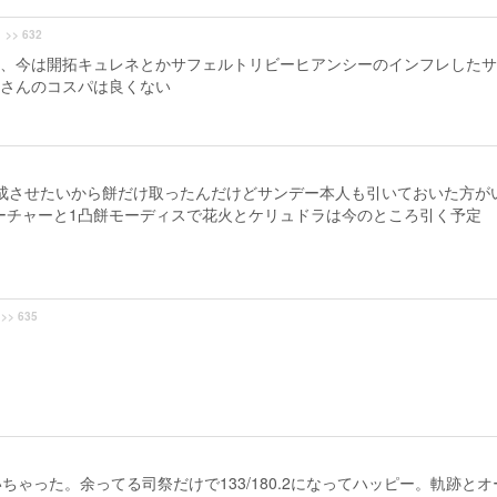
>> 632
、今は開拓キュレネとかサフェルトリビーヒアンシーのインフレしたサ
さんのコスパは良くない
完成させたいから餅だけ取ったんだけどサンデー本人も引いておいた方が
ーチャーと1凸餅モーディスで花火とケリュドラは今のところ引く予定
>> 635
ゃった。余ってる司祭だけで133/180.2になってハッピー。軌跡とオ