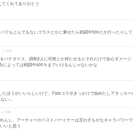
えてくれてありがとう
バフもとんでもないゴラスとかに乗せたら戦闘中500とか行ったりして
>> 628
をバナダイス、調和2人に司祭とか持たせるとそれだけで会心ダメージ
合によっては戦闘中600％までいけるんじゃないかな
したほうがいいらしいけど、Fateコラボきっかけで始めたしアタッカー
れない…
>> 632
れんし、アーチャーのベストパートナーは言わずもがなキャラパワーで
いいと思う