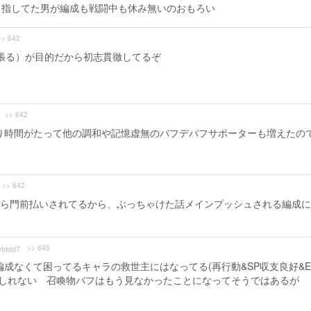
目指してた男が編成も戦闘中も休み無いのおもろい
>> 642
張る）が目的だから初志貫徹してるぞ
>> 642
なり時間がたって他の調和や記憶虚無のバフデバフサポーターも増えたの
」
>> 642
ら門前払いされてるから、ぶっちゃけた話メインプッシュされる編成に
>> 645
fddd7
成なくて困ってるキャラの救世主にはなってる(再行動&SP収支良好&E
もしれない 召喚物バフはもう見なかったことになってそうではあるが