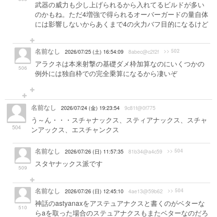
武器の威力も少し上げられるから入れてるビルドが多い
のかもね。ただ4増強で得られるオーバーガードの量自体
には影響しないからあくまで4の火力バフ目的になるけど
名前なし
>> 502
2026/07/25 (土) 16:54:09
8abec@c2f2f
アラクネは本来射撃の基礎ダメ枠加算なのにいくつかの
506
例外には独自枠での完全乗算になるから凄いぞ
名前なし
2026/07/24 (金) 19:23:54
9c81f@0f775
う～ん・・・スチャナックス、スティアナックス、スチャ
504
ンアックス、エスチャンクス
名前なし
>> 504
2026/07/26 (日) 11:57:35
81b34@a4c59
スタヤナックス派です
509
名前なし
>> 504
2026/07/26 (日) 12:45:10
4ae13@59b62
神話のastyanaxをアステュアナクスと書くのがベターな
510
らaを取った場合のステュアナクスもまたベターなのだろ