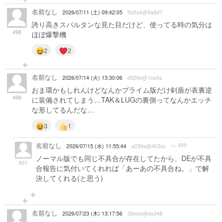
名前なし
2026/07/11 (土) 09:42:05
5b9a4@9a8d7
誇り高きスパルタンな見た目だけど、使ってる時の気分は
498
ほぼ爆撃機
2
2
名前なし
2026/07/14 (火) 13:30:06
d029e@1ca4a
おま環かもしれんけどなんかプライム版だけ剣盾が表裏逆
499
に装備されてしまう…TAK＆LUGの裏側ってなんかエッチ
な形してるんだな…
3
1
名前なし
>> 499
2026/07/15 (水) 11:55:44
a239a@403cc
ノーマル版でも同じ不具合が存在してたから、DEが不具
501
合報告に気付いてくれれば「あーあの不具合ね。」で解
決してくれる(と思う)
名前なし
2026/07/23 (木) 13:17:56
38eee@da348