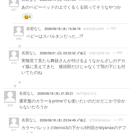
あのベビーベッドの上でくるくる回ってそうなやつか
467
4
名前なし
>> 467
2026/06/18 (木) 13:36:19
dc630@cc649
ベビーはスパルタンだった...!?
468
名前なし
>> 466
2026/06/21 (日) 03:02:02
修正
bf351@381a9
実物見て見たら舞妓さんが付けるようなかんざしのデカ
473
イ版に見えてきた 後頭部だけじゃなくて顎の下にも付
いてたのね
名前なし
2026/06/18 (木) 21:35:21
9ef78@2121b
通常盤のカラーをprimeでも使いたいのだがどこかで分か
470
らないだろうか
名前なし
>> 470
2026/06/18 (木) 23:04:49
修正
87936@dd2a4
カラーパレットのtenno3の下から5列目がstyanaxのデフ
471