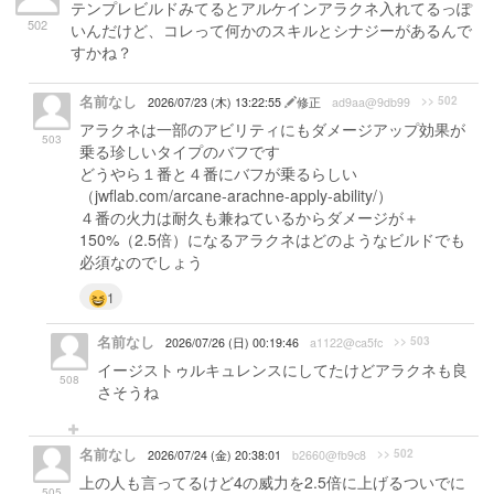
テンプレビルドみてるとアルケインアラクネ入れてるっぽ
502
いんだけど、コレって何かのスキルとシナジーがあるんで
すかね？
名前なし
>> 502
2026/07/23 (木) 13:22:55
修正
ad9aa@9db99
アラクネは一部のアビリティにもダメージアップ効果が
503
乗る珍しいタイプのバフです
どうやら１番と４番にバフが乗るらしい
（jwflab.com/arcane-arachne-apply-ability/）
４番の火力は耐久も兼ねているからダメージが＋
150%（2.5倍）になるアラクネはどのようなビルドでも
必須なのでしょう
1
名前なし
>> 503
2026/07/26 (日) 00:19:46
a1122@ca5fc
イージストゥルキュレンスにしてたけどアラクネも良
508
さそうね
名前なし
>> 502
2026/07/24 (金) 20:38:01
b2660@fb9c8
上の人も言ってるけど4の威力を2.5倍に上げるついでに
505