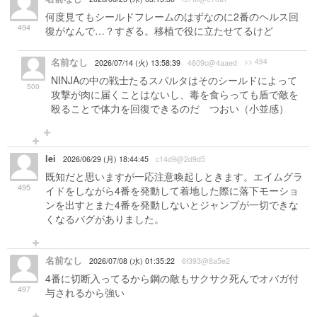
何度見てもシールドフレームのはずなのに2番のヘルス回
494
復がなんで…？すぎる。移植で役に立たせてるけど
名前なし
>> 494
2026/07/14 (火) 13:58:39
4809c@4aaed
NINJAの中の戦士たるスパルタはそのシールドによって
500
攻撃が肉に届くことはないし、毒を食らっても盾で敵を
殴ることで体力を回復できるのだ つおい（小並感）
lei
2026/06/29 (月) 18:44:45
c14d9@2d9d5
既知だと思いますが一応注意喚起しときます。エイムグラ
495
イドをしながら4番を発動して着地した際に落下モーショ
ンを出すとまた4番を発動しないとジャンプが一切できな
くなるバグがありました。
名前なし
2026/07/08 (水) 01:35:22
6f393@8a5e2
4番に切断入ってるから鋼の敵もサクサク死んでオバガ付
497
与されるから強い