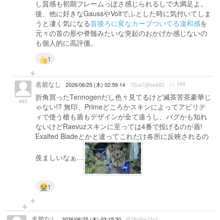
し質感も初期フレームっぽさ感じられるしで大満足よ。
後、他に好きなGaussやVoltでふとした時に気付いてしま
うと凄く気になる
首後ろに変なカーブついてる違和感
を
元々の首の形や脊髄みたいな突起のおかげか感じないの
も個人的に高評価。
1
名前なし
>> 489
2026/06/25 (木) 02:59:14
72ca7@be882
折角買ったTennogenだし色々見てるけど滅茶苦茶豪華じ
493
ゃない!? 無印、Primeどころかスキンによってアビリテ
ィで使う槍も盾もデザインが全て違うし、バグかも知れ
ないけどRaevuzスキンに至っては4番で投げるのが盾!
Exalted Bladeとかと違ってこれだけ各所に反映されるの
羨ましいなぁ…
1
名前なし
2026/06/25 (木) 03:15:30
f57fb@e70a7