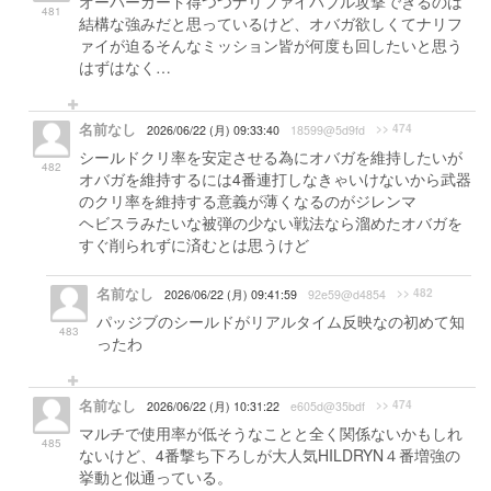
オーバーガード得つつナリファイバブル攻撃できるのは
481
結構な強みだと思っているけど、オバガ欲しくてナリフ
ァイが迫るそんなミッション皆が何度も回したいと思う
はずはなく…
名前なし
>> 474
2026/06/22 (月) 09:33:40
18599@5d9fd
シールドクリ率を安定させる為にオバガを維持したいが
482
オバガを維持するには4番連打しなきゃいけないから武器
のクリ率を維持する意義が薄くなるのがジレンマ
ヘビスラみたいな被弾の少ない戦法なら溜めたオバガを
すぐ削られずに済むとは思うけど
名前なし
>> 482
2026/06/22 (月) 09:41:59
92e59@d4854
パッジブのシールドがリアルタイム反映なの初めて知
483
ったわ
名前なし
>> 474
2026/06/22 (月) 10:31:22
e605d@35bdf
マルチで使用率が低そうなことと全く関係ないかもしれ
485
ないけど、4番撃ち下ろしが大人気HILDRYN４番増強の
挙動と似通っている。