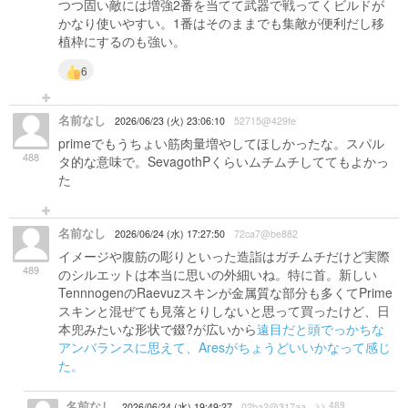
つつ固い敵には増強2番を当てて武器で戦ってくビルドが
かなり使いやすい。1番はそのままでも集敵が便利だし移
植枠にするのも強い。
6
名前なし
2026/06/23 (火) 23:06:10
52715@429fe
primeでもうちょい筋肉量増やしてほしかったな。スパル
488
タ的な意味で。SevagothPくらいムチムチしててもよかっ
た
名前なし
2026/06/24 (水) 17:27:50
72ca7@be882
イメージや腹筋の彫りといった造詣はガチムチだけど実際
489
のシルエットは本当に思いの外細いね。特に首。新しい
TennnogenのRaevuzスキンが金属質な部分も多くてPrime
スキンと混ぜても見落とりしないと思って買ったけど、日
本兜みたいな形状で錣?が広いから
遠目だと頭でっかちな
アンバランスに思えて、
Aresがちょうどいいかなって感じ
た。
名前なし
>> 489
2026/06/24 (水) 19:49:27
02ba2@317aa