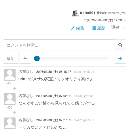
011c6f91
warframe_wiki
作成: 2022/09/08 (木) 14:28:35
通報 ...
編集
履歴
最新
名前なし
2026/05/30 (土) 06:46:27
07be1@c5391
primeがメサの家宝よりクオリティ高けぇ
455
名前なし
2026/05/30 (土) 07:02:32
44432@df2a1
なんかすごい横から見られてる感じがする
456
名前なし
2026/05/30 (土) 07:27:09
97471@ac695
トサカないとアヒルだな…