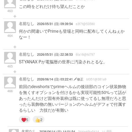
この時をどれだけ待ち望んだことか
463
名前なし
2026/05/31 (日) 09:39:54
e3f7f@53580
何かの間違いでPrimeも登場と同時に配布してくんねぇか
464
なー！
名前なし
2026/05/31 (日) 22:38:53
6fa18@fd797
STYANAX Pが電脳暦の世界に汚染されとるな。
465
名前なし
2026/06/14 (日) 03:22:41
修正
bf351@381a9
前回のdevshortsでprimeヘルムの後頭部のコイン状装飾物
466
を無くすオプションを付けるかも実現可能性50%って話が
あったんだけど固有外装枠は既に使ってるし無理だろと思
ったら装飾物の無いバージョンのヘルムがデフォで付属す
るらしい 力技だが有難い
5
2
名前なし
>> 466
2026/06/14 (日) 14:01:54
24dad@a5414