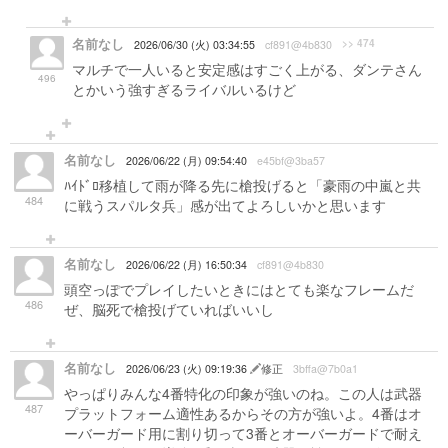
名前なし
>> 474
2026/06/30 (火) 03:34:55
cf891@4b830
マルチで一人いると安定感はすごく上がる、ダンテさん
496
とかいう強すぎるライバルいるけど
名前なし
2026/06/22 (月) 09:54:40
e45bf@3ba57
ﾊｲﾄﾞﾛ移植して雨が降る先に槍投げると「豪雨の中嵐と共
484
に戦うスパルタ兵」感が出てよろしいかと思います
名前なし
2026/06/22 (月) 16:50:34
cf891@4b830
頭空っぽでプレイしたいときにはとても楽なフレームだ
486
ぜ、脳死で槍投げていればいいし
名前なし
2026/06/23 (火) 09:19:36
修正
3bffa@7b0a1
やっぱりみんな4番特化の印象が強いのね。この人は武器
487
プラットフォーム適性あるからその方が強いよ。4番はオ
ーバーガード用に割り切って3番とオーバーガードで耐え