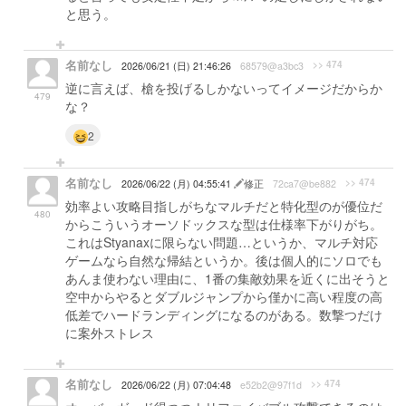
と思う。
名前なし
>> 474
2026/06/21 (日) 21:46:26
68579@a3bc3
逆に言えば、槍を投げるしかないってイメージだからか
479
な？
2
名前なし
>> 474
2026/06/22 (月) 04:55:41
修正
72ca7@be882
効率よい攻略目指しがちなマルチだと特化型のが優位だ
480
からこういうオーソドックスな型は仕様率下がりがち。
これはStyanaxに限らない問題…というか、マルチ対応
ゲームなら自然な帰結というか。後は個人的にソロでも
あんま使わない理由に、1番の集敵効果を近くに出そうと
空中からやるとダブルジャンプから僅かに高い程度の高
低差でハードランディングになるのがある。数撃つだけ
に案外ストレス
名前なし
>> 474
2026/06/22 (月) 07:04:48
e52b2@97f1d