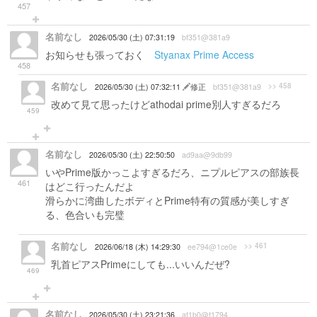
457
名前なし
2026/05/30 (土) 07:31:19
bf351@381a9
お知らせも張っておく
Styanax Prime Access
458
名前なし
>> 458
2026/05/30 (土) 07:32:11
修正
bf351@381a9
改めて見て思ったけどathodai prime別人すぎるだろ
459
名前なし
2026/05/30 (土) 22:50:50
ad9aa@9db99
いやPrime版かっこよすぎるだろ、ニプルピアスの部族長
461
はどこ行ったんだよ
滑らかに湾曲したボディとPrime特有の質感が美しすぎ
る、色合いも完璧
名前なし
>> 461
2026/06/18 (木) 14:29:30
ee794@1ce0e
乳首ピアスPrimeにしても...いいんだぜ?
469
名前なし
2026/05/30 (土) 23:21:36
af1b0@f1794