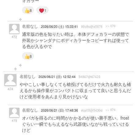
ォカラー
8
1
名前なし
>> 470
2026/06/20 (土) 15:33:41
99a9c@a5876
通常版の色を知りたい時は、本体デフォカラーの状態で
472
外装かシャンダナにボディカラーをコピーすれば使って
る色が入るやで
8
名前なし
2026/06/21 (日) 12:52:44
54867@67423
ややこしい事しなくても槍投げてるだけで火力も耐久も補
474
えるから操作量がコンパクトに収まってて良いと思うんだ
けど使用者をあんまり見かけないな
名前なし
>> 474
2026/06/21 (日) 17:48:36
dca05@5430d
オバガを得るのに時間がかかるのが使い勝手悪い。frost
475
ぐらい一瞬でもらえるなら武器使いながら戦っていける
けど