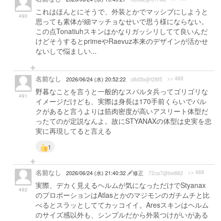
これはほんとにそうで、外装とかでマッシブにしようと
490
思っても素体が細マッチョなせいで思う様にならない。
この点Tonatiuhスキンはかなりガッシリしてて良いんだ
けどそうするとprimeやRaevuz本来のデザインが活かせ
ないしで悩ましい...
名前なし
>> 489
2026/06/24 (水) 20:52:22
c8d5b@f28f5
野暮なことを言うと一般的なスパルタ兵ってゴリゴリな
491
イメージだけども、実際は身長は170手前くらいでバル
クがあると言うよりは筋肉密度が高いアスリート体型だ
ったてのが定説なんよ。故にSTYANAXの体型は史実を忠
実に再現してると言える
1
名前なし
>> 489
2026/06/24 (水) 21:40:32
修正
72ca7@be882
実際、デカく見えるヘルムが気になっただけでStyanax
492
のプロポーションはAtlasとかのマジモンのガチムチと比
べるとスラッとしててカッコイイ。Aresスキンはヘルム
のサイズ感以外も、シンプルだから外装つけがいがある