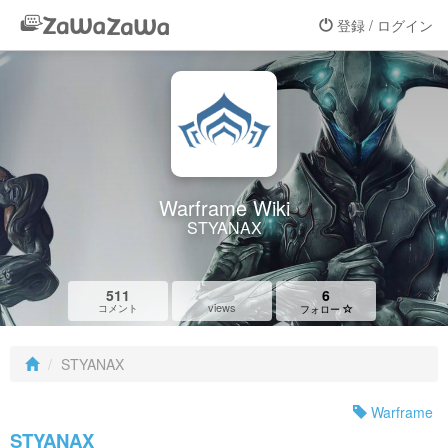
登録 / ログイン
Warframe Wiki
STYANAX
511
6
views
コメント
フォロー
STYANAX
Warframe
STYANAX