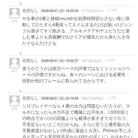
名前なし
>> 474
2026/06/21 (日) 18:35:30
87936@dd2a4
やる事が3番と移植nourishを効果時間切らさない様に発
476
動してひたすら4番使ってエイムするだけは強いけどシン
プル過ぎてすぐ飽きる。アルキメデアやデュビリだと楽
しむ事よりも高報酬でのクリアが優先だから来たら大当
たりなんだけども
名前なし
>> 474
2026/06/21 (日) 19:22:57
6f078@fab2a
使うかどうかは能力ベースの評価ではなくミッションベ
477
ースの評価ですからね。各々のシーンにおける必要性・
役割が他のフレームに取られてるからです。
名前なし
>> 474
2026/06/21 (日) 20:16:50
66bc7@6d8a2
ソロプレイヤーなら４番の火力は問題ないだろうが、マ
478
ルチになったら火力不足で殲滅には不向き。LV200近く
の時点でオバガの回服よりも被弾が多すぎてカツカツ、
不安定もいいところだからね。さらに言うと通常版の入
手難易度がおかしい(作成に最低１カ月)。Primeが手に入
ると言っても安定性不足からﾏｽﾀﾘｰの足しにしかされない