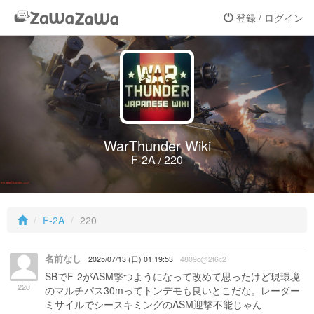
登録 / ログイン
WarThunder Wiki
F-2A / 220
F-2A
220
名前なし
2025/07/13 (日) 01:19:53
4809c@2f6c2
SBでF-2がASM撃つようになって改めて思ったけど現環境
220
のマルチパス30mってトンデモも良いとこだな。レーダー
ミサイルでシースキミングのASM迎撃不能じゃん