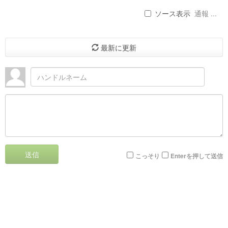
ソース表示
通報 ...
最新に更新
送信
こっそり
Enterを押して送信