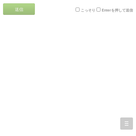
送信
こっそり
Enterを押して送信
togg
navi