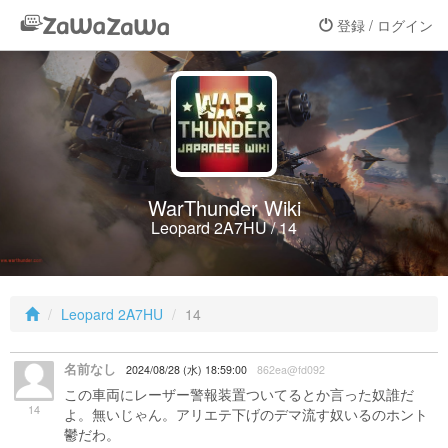
登録 / ログイン
WarThunder Wiki
Leopard 2A7HU / 14
Leopard 2A7HU
14
名前なし
2024/08/28 (水) 18:59:00
862ea@fd092
この車両にレーザー警報装置ついてるとか言った奴誰だ
14
よ。無いじゃん。アリエテ下げのデマ流す奴いるのホント
鬱だわ。