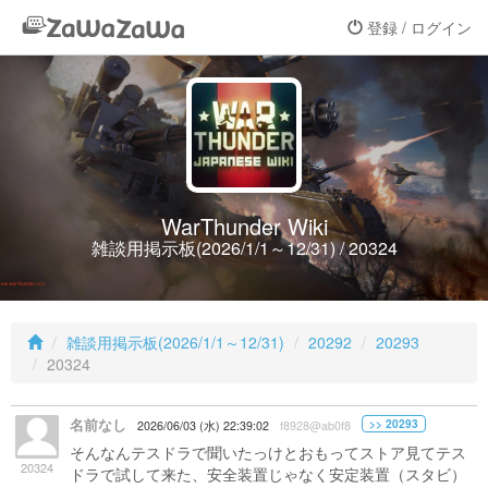
登録 / ログイン
WarThunder Wiki
雑談用掲示板(2026/1/1～12/31) / 20324
雑談用掲示板(2026/1/1～12/31)
20292
20293
20324
名前なし
>> 20293
2026/06/03 (水) 22:39:02
f8928@ab0f8
そんなんテスドラで聞いたっけとおもってストア見てテス
20324
ドラで試して来た、安全装置じゃなく安定装置（スタビ）