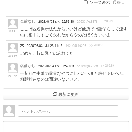
ソース表示
通報 ...
名前なし
>> 20329
2026/06/03 (水) 22:53:30
27533@a837f
ここは匿名掲示板だからいいけど他所では話そらして流す
20331
のは相手にすごく失礼だからやめたほうがいいよ
木
>> 20329
2026/06/03 (水) 23:44:13
442a0@40228
ごめん、枝に繋ぐの忘れてた
20340
名前なし
>> 20329
2026/06/04 (木) 05:49:33
5b72d@a73e8
一昔前の中華の露骨なやつに比べたらまだ許せるレベル。
20372
粗製乱造なのは間違いないけど。
最新に更新