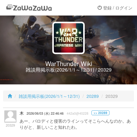
登録 / ログイン
WarThunder Wiki
雑談用掲示板(2026/1/1～12/31) / 20329
雑談用掲示板(2026/1/1～12/31)
20289
20329
木
>> 20289
2026/06/03 (水) 22:46:46
442a0@40228
あー、パロディと侵害のラインってそこらへんなのか。あ
20329
りがと、新しいこと知れたわ。