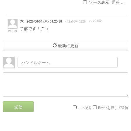
ソース表示
通報 ...
木
>> 20352
2026/06/04 (木) 01:25:38
442a0@40228
了解です！(*'-')ゞ
20359
最新に更新
送信
こっそり
Enterを押して送信