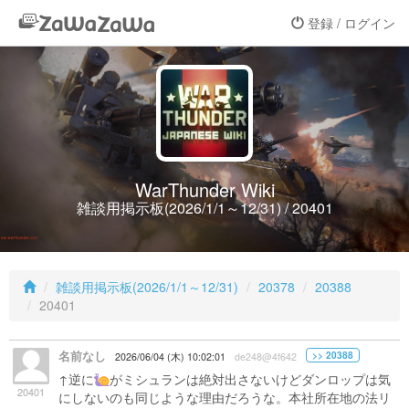
登録 / ログイン
WarThunder Wiki
雑談用掲示板(2026/1/1～12/31) / 20401
雑談用掲示板(2026/1/1～12/31)
20378
20388
20401
名前なし
>> 20388
2026/06/04 (木) 10:02:01
de248@4f642
↑逆に
がミシュランは絶対出さないけどダンロップは気
20401
にしないのも同じような理由だろうな。本社所在地の法リ