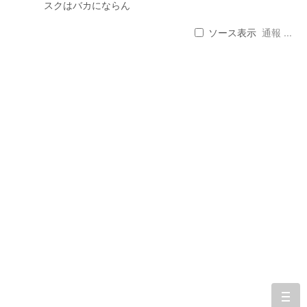
スクはバカにならん
ソース表示
通報 ...
togg