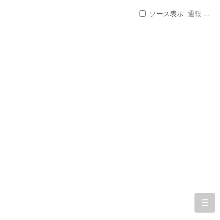
ソース表示
通報 ...
togg
navi