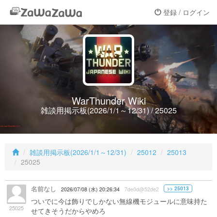
登録 / ログイン
WarThunder Wiki
雑談用掲示板(2026/1/1～12/31) / 25025
雑談用掲示板(2026/1/1～12/31)
25012
25013
25025
名前なし
>> 25013
2026/07/08 (水) 20:26:34
7de0d@52de2
ついでに今は飾りでしかない無線機モジュールに意味持た
25025
せてきそうだからやめろ