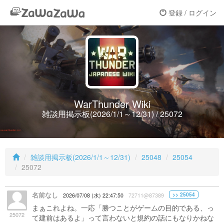
登録 / ログイン
WarThunder Wiki
雑談用掲示板(2026/1/1～12/31) / 25072
雑談用掲示板(2026/1/1～12/31)
25048
25054
25072
名前なし
>> 25054
2026/07/08 (水) 22:47:50
72711@87389
まぁこれよね。一応「勝つことがゲームの目的である、っ
25072
て建前はあるよ」って言わないと規約の話にもなりかねな