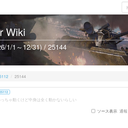
 Wiki
/1～12/31) / 25144
5112
25144
25112
めっちゃ動くけど中身は全く動かないらしい
ソース表示
通報 .