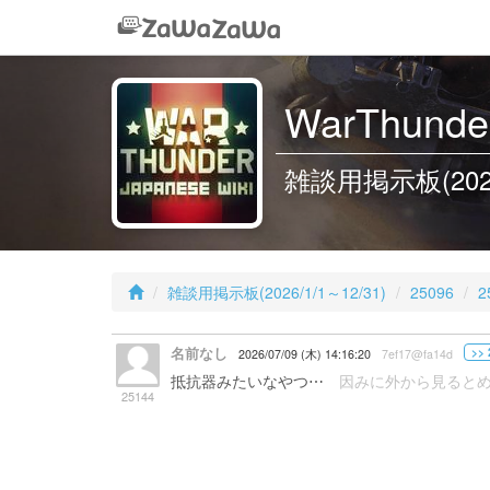
WarThunder
雑談用掲示板(2026/1
雑談用掲示板(2026/1/1～12/31)
25096
2
名前なし
>> 
2026/07/09 (木) 14:16:20
7ef17@fa14d
抵抗器みたいなやつ⋯
因みに外から見ると
25144