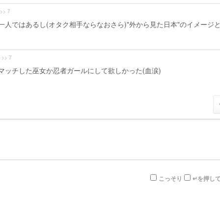
>> 7
人ではあるし(オタク相手ならなおさら)"外から見た日本"のイメージ
>> 7
マッチした巫女か忍者ガールにして欲しかった(血涙)
こっそり
↵を押し