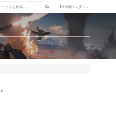
登録 / ログイン
けど
..