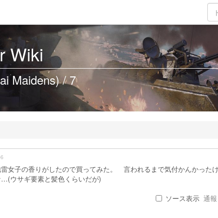
 Wiki
ai Maidens) / 7
e6
地雷女子の香りがしたので買ってみた。 言われるまで気付かんかった
…(ウサギ要素と髪色くらいだが)
ソース表示
通報 .