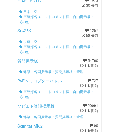
F-4EJ ADTW
1073
30 分前
日本 空
空陸海各ユニットコメント欄・自由掲示板・
その他
Su-25K
1257
58 分前
ソ連 空
空陸海各ユニットコメント欄・自由掲示板・
その他
質問掲示板
54760
1 時間前
雑談・各国掲示板・質問掲示板・管理
PvEヘリコプターバトル
727
1 時間前
空陸海各ユニットコメント欄・自由掲示板・
その他
ソビエト雑談掲示板
20091
1 時間前
雑談・各国掲示板・質問掲示板・管理
Scimitar Mk.2
99
1 時間前