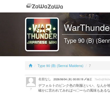
WarThunder
Type 90 (B) (Senr
Type 90 (B) (Senrai Maidens)
7
名前なし
2026/06/04 (木) 00:00:19
修正
7be2c@3b2
デフォルトのピンク色の制服といい、なんか
7
確かに言われてみればぺ〇ーらの風味もあるな