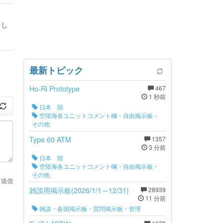
とし
最新トピック
Ho-Ri Prototype
467
1 秒前
日本 陸
空陸海各ユニットコメント欄・自由掲示板・
その他
Type 60 ATM
1357
3 分前
日本 陸
空陸海各ユニットコメント欄・自由掲示板・
その他
て送信
雑談用掲示板(2026/1/1～12/31)
28939
11 分前
雑談・各国掲示板・質問掲示板・管理