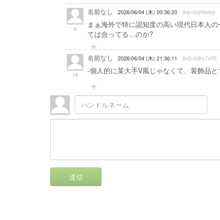
名前なし
2026/06/04 (木) 00:36:20
9cb16@f6ebd
まぁ海外で特に認知度の高い現代日本人の一
8
ては合ってる…のか?
名前なし
2026/06/04 (木) 21:36:11
3e2c3@a7a55
-個人的に某大手V風じゃなくて、装飾品と
19
送信